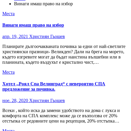
Винаги имаш право на избор
Места
Винаги имаш право на избор
апр. 19, 2021
Християн Гьошев
Планирате дългоочакваната почивка за едни от най-светлите
християнски празници- Великден? Дали на брега на морето,
където изгревите могат да бъдат наистина вълшебни или в
планината, където въздухът е кристално чист,…
Места
Хотел ,,Роял Спа Велинград“ с невероятно СПА
предложение за почивка.
ное. 28, 2020
Християн Гьошев
Всеки , който иска да замени удобството на дома с лукса и
комфорта на СПА комплекс може да се възползва от 20%
отстъпка от редовните цени на рецепция, 20% отстъпка…
Места