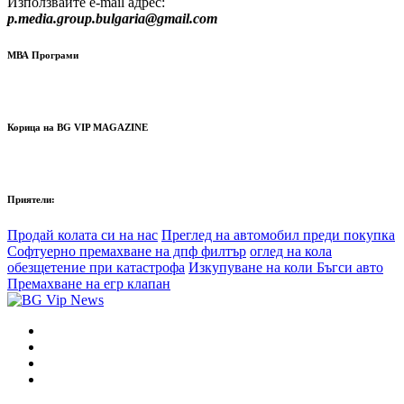
Използвайте e-mail адрес:
p.media.group.bulgaria@gmail.com
МВА Програми
Корица на BG VIP MAGAZINE
Приятели:
Продай колата си на нас
Преглед на автомобил преди покупка
Софтуерно премахване на дпф филтър
оглед на кола
обезщетение при катастрофа
Изкупуване на коли Бъгси авто
Премахване на егр клапан