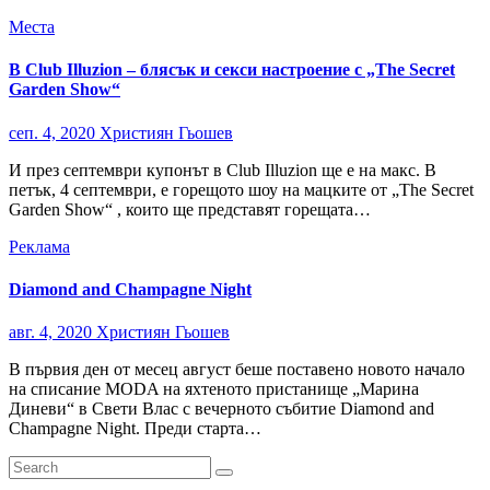
Места
В Club Illuzion – блясък и секси настроение с „The Secret
Garden Show“
сеп. 4, 2020
Християн Гьошев
И през септември купонът в Club Illuzion ще е на макс. В
петък, 4 септември, е горещото шоу на мацките от „The Secret
Garden Show“ , които ще представят горещата…
Реклама
Diamond and Champagne Night
авг. 4, 2020
Християн Гьошев
В първия ден от месец август беше поставено новото начало
на списание MODA на яхтеното пристанище „Марина
Диневи“ в Свети Влас с вечерното събитие Diamond and
Champagne Night. Преди старта…