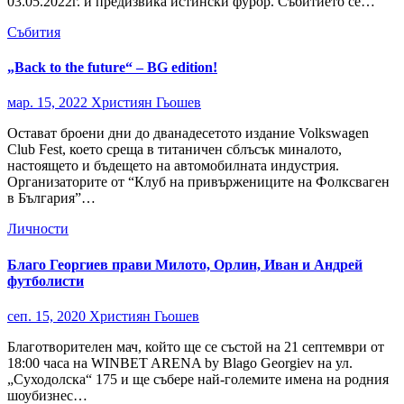
03.05.2022г. и предизвика истински фурор. Събитието се…
Събития
„Back to the future“ – BG edition!
мар. 15, 2022
Християн Гьошев
Остават броени дни до дванадесетото издание Volkswagen
Club Fest, което среща в титаничен сблъсък миналото,
настоящето и бъдещето на автомобилната индустрия.
Организаторите от “Клуб на привържениците на Фолксваген
в България”…
Личности
Благо Георгиев прави Милото, Орлин, Иван и Андрей
футболисти
сеп. 15, 2020
Християн Гьошев
Благотворителен мач, който ще се състой на 21 септември от
18:00 часа на WINBET ARENA by Blago Georgiev на ул.
„Суходолска“ 175 и ще събере най-големите имена на родния
шоубизнес…