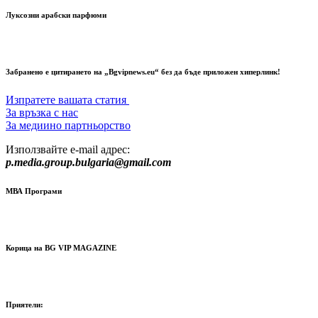
Луксозни арабски парфюми
Забранено е цитирането на „Bgvipnews.eu“ без да бъде приложен хиперлинк!
Изпратете вашата статия
За връзка с нас
За медиино партньорство
Използвайте e-mail адрес:
p.media.group.bulgaria@gmail.com
МВА Програми
Корица на BG VIP MAGAZINE
Приятели: