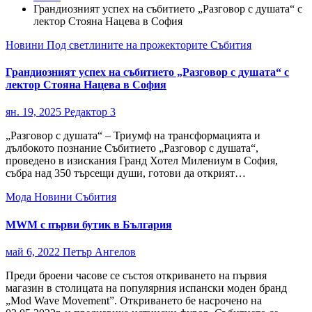
Грандиозният успех на събитието „Разговор с душата“ с
лектор Стояна Нацева в София
Новини
Под светлините на прожекторите
Събития
Грандиозният успех на събитието „Разговор с душата“ с
лектор Стояна Нацева в София
ян. 19, 2025
Редактор 3
„Разговор с душата“ – Триумф на трансформацията и
дълбокото познание Събитието „Разговор с душата“,
проведено в изискания Гранд Хотел Милениум в София,
събра над 350 търсещи души, готови да открият…
Мода
Новини
Събития
MWM с първи бутик в България
май 6, 2022
Петър Ангелов
Преди броени часове се състоя откриването на първия
магазин в столицата на популярния испански моден бранд
„Mod Wave Movement”. Откриването бе насрочено на