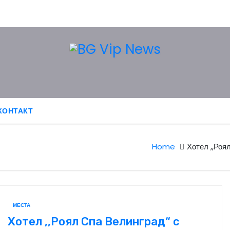
КОНТАКТ
Home
Хотел ,,Роя
МЕСТА
Хотел ,,Роял Спа Велинград“ с