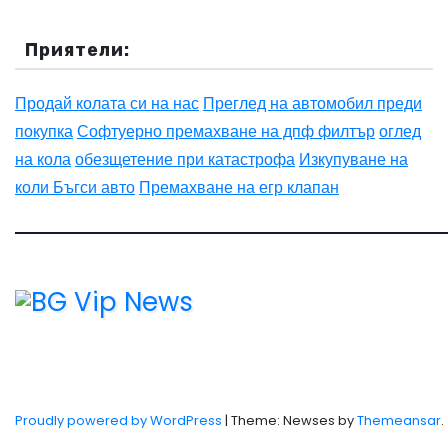
Приятели:
Продай колата си на нас
Преглед на автомобил преди
покупка
Софтуерно премахване на дпф филтър
оглед
на кола
обезщетение при катастрофа
Изкупуване на
коли Бъгси авто
Премахване на егр клапан
Proudly powered by WordPress
|
Theme: Newses by
Themeansar
.