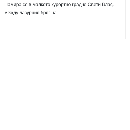
Намира се в малкото курортно градче Свети Влас,
между лазурния бряг на…