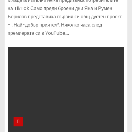
Младата изпълнителка предизвика потребителите
на TikTok Само преди броени дни Яна и Румен
Борилов представиха първия си общ дуетен проект
– „Най-добър приятел“. Няколко часа след
премиерата си в YouTube,…