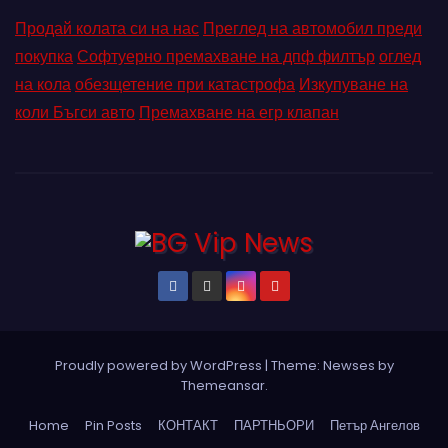
Продай колата си на нас
Преглед на автомобил преди
покупка
Софтуерно премахване на дпф филтър
оглед
на кола
обезщетение при катастрофа
Изкупуване на
коли Бъгси авто
Премахване на егр клапан
Proudly powered by WordPress
|
Theme: Newses by
Themeansar
.
Home
Pin Posts
КОНТАКТ
ПАРТНЬОРИ
Петър Ангелов