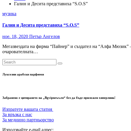
Галин и Десита представиха “S.O.S”
музика
Галин и Десита представиха “S.O.S”
ное. 18, 2020
Петър Ангелов
Мегазвездата на фирма “Пайнер” и създател на “Алфа Мюзик” – 
очарователната…
Луксозни арабски парфюми
Забранено е цитирането на „Bgvipnews.eu“ без да бъде приложен хиперлинк!
Изпратете вашата статия
За връзка с нас
За медиино партньорство
Използвайте e-mail адрес: