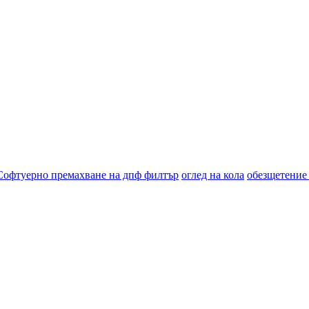
Софтуерно премахване на дпф филтър
оглед на кола
обезщетение