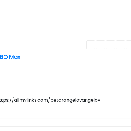
HBO Max
https://allmylinks.com/petarangelovangelov