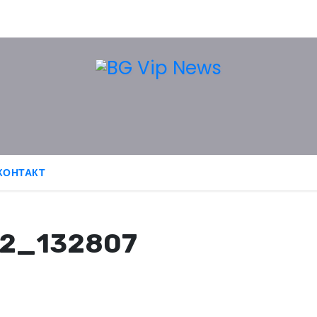
КОНТАКТ
12_132807