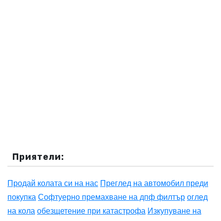
Приятели:
Продай колата си на нас
Преглед на автомобил преди
покупка
Софтуерно премахване на дпф филтър
оглед
на кола
обезщетение при катастрофа
Изкупуване на