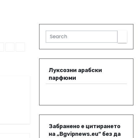
Луксозни арабски
парфюми
Забранено е цитирането
на „Bgvipnews.eu“ без да