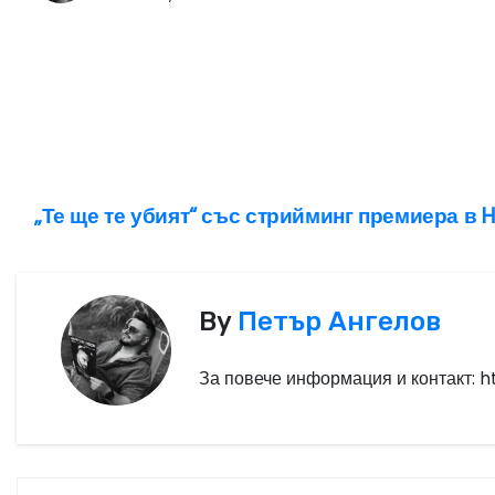
„Те ще те убият“ със стрийминг премиера в 
Н
а
в
By
Петър Ангелов
и
За повече информация и контакт: 
г
а