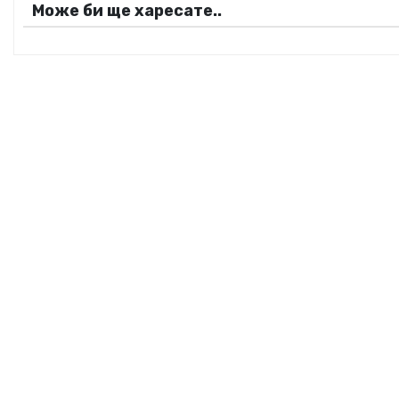
ц
Може би ще харесате..
и
я