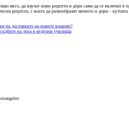
ешко месо, да научат нови рецепти и дори сами да се включат в 
есни рецепти, с които да разнообразят менюто и дори – кутията 
не на доставките на новите влакове?
 съдбите на деца в неделни училища
lovangelov