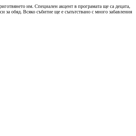
приготвянето им. Специален акцент в програмата ще са децата,
си за обяд. Всяко събитие ще е съпътствано с много забавления