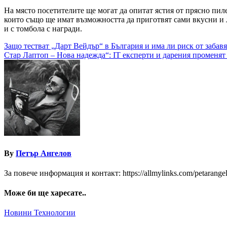
На място посетителите ще могат да опитат ястия от прясно пил
които също ще имат възможността да приготвят сами вкусни и л
и с томбола с награди.
Навигация
Защо тестват „Дарт Вейдър“ в България и има ли риск от забавя
Стар Лаптоп – Нова надежда“: IT експерти и дарения променят
By
Петър Ангелов
За повече информация и контакт: https://allmylinks.com/petarange
Може би ще харесате..
Новини
Технологии