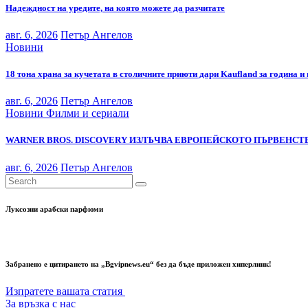
Надеждност на уредите, на която можете да разчитате
авг. 6, 2026
Петър Ангелов
Новини
18 тона храна за кучетата в столичните приюти дари Kaufland за година и
авг. 6, 2026
Петър Ангелов
Новини
Филми и сериали
WARNER BROS. DISCOVERY ИЗЛЪЧВА ЕВРОПЕЙСКОТО ПЪРВЕНСТВ
авг. 6, 2026
Петър Ангелов
Луксозни арабски парфюми
Забранено е цитирането на „Bgvipnews.eu“ без да бъде приложен хиперлинк!
Изпратете вашата статия
За връзка с нас