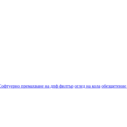
Софтуерно премахване на дпф филтър
оглед на кола
обезщетение