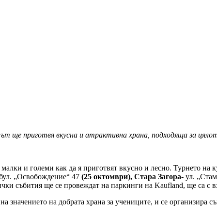
т ще приготвя вкусна и атрактивна храна, подходяща за цяло
 малки и големи как да я приготвят вкусно и лесно. Турнето на 
бул. „Освобождение“ 47
(25 октомври), Стара Загора-
ул. „Ста
чки събития ще се провеждат на паркинги на Kaufland, ще са с вх
 на значението на добрата храна за учениците, и се организира 