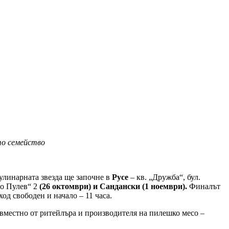
то семейство
кулинарната звезда ще започне в
Русе
– кв. „Дружба“, бул.
мо Пулев“ 2
(26 октомври) и Сандански (1 ноември).
Финалът
од свободен и начало – 11 часа.
съвместно от ритейлъра и производителя на пилешко месо –