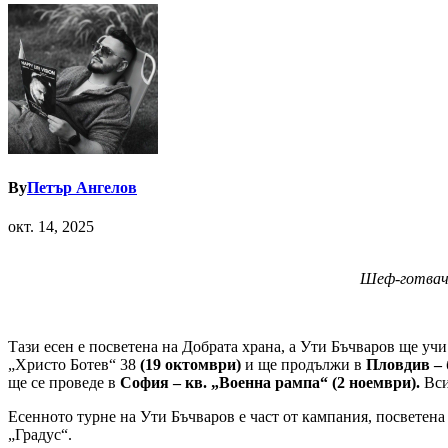
By
Петър Ангелов
окт. 14, 2025
Шеф-готвачъ
Тази есен е посветена на Добрата храна, а Ути Бъчваров ще учи
„Христо Ботев“ 38
(19 октомври)
и ще продължи в
Пловдив –
ще се проведе в
София – кв. „Военна рампа“ (2 ноември).
Вси
Есенното турне на Ути Бъчваров е част от кампания, посветена
„Градус“.