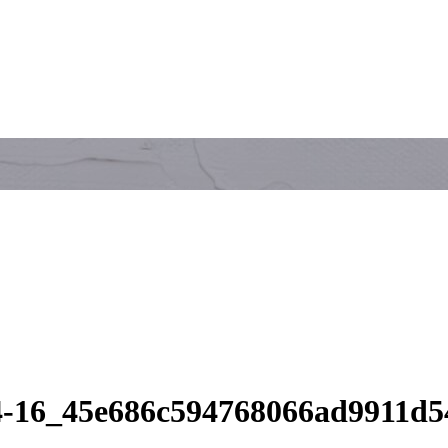
24-16_45e686c594768066ad9911d