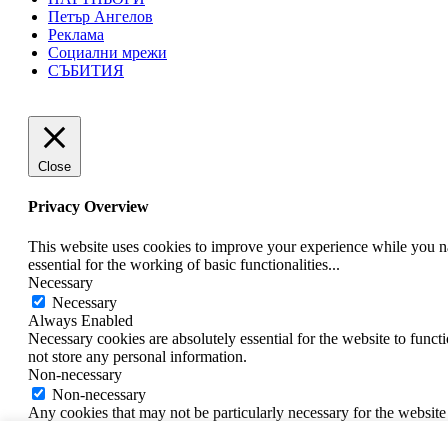
Петър Ангелов
Реклама
Социални мрежи
СЪБИТИЯ
Close
Privacy Overview
This website uses cookies to improve your experience while you nav
essential for the working of basic functionalities
...
Necessary
Necessary
Always Enabled
Necessary cookies are absolutely essential for the website to funct
not store any personal information.
Non-necessary
Non-necessary
Any cookies that may not be particularly necessary for the website 
cookies. It is mandatory to procure user consent prior to running t