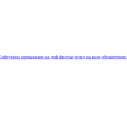
Софтуерно премахване на дпф филтър
оглед на кола
обезщетение