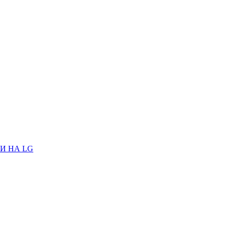
И НА LG