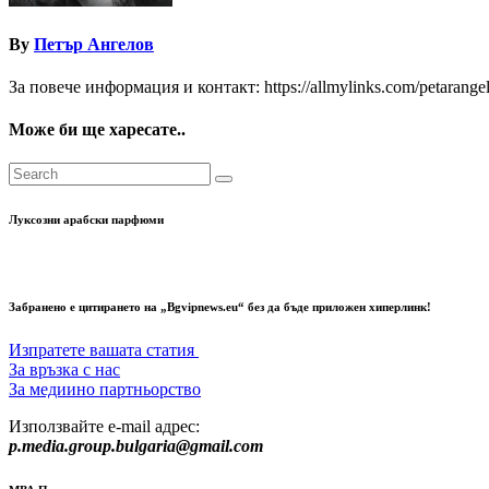
By
Петър Ангелов
За повече информация и контакт: https://allmylinks.com/petarange
Може би ще харесате..
Луксозни арабски парфюми
Забранено е цитирането на „Bgvipnews.eu“ без да бъде приложен хиперлинк!
Изпратете вашата статия
За връзка с нас
За медиино партньорство
Използвайте e-mail адрес:
p.media.group.bulgaria@gmail.com