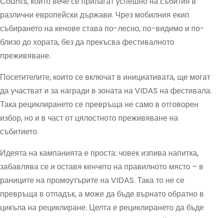
Counts, които вече се прилагат успешно на събития в
различни европейски държави. Чрез мобилния екип
събирането на кенове става по-лесно, по-видимо и по-
близо до хората, без да прекъсва фестивалното
преживяване.
Посетителите, които се включат в инициативата, ще могат
да участват и за награди в зоната на VIDAS на фестивала.
Така рециклирането се превръща не само в отговорен
избор, но и в част от цялостното преживяване на
събитието.
Идеята на кампанията е проста: човек изпива напитка,
забавлява се и оставя кенчето на правилното място – в
раниците на промоутърите на VIDAS. Така то не се
превръща в отпадък, а може да бъде върнато обратно в
цикъла на рециклиране. Целта е рециклирането да бъде