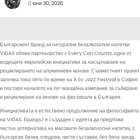
юни 30, 2026
Българският бранд за натурални безалкохолни напитки
VIDAS обяви партньорство с Every Can Counts, една от
водещите европейски инициативи за насърчаване на
рециклирането на алуминиеви кенове. Съвместният проект
започва това лято по време на A to JazZ Festival в София
и поставя началото на по-мащабна кампания за събиране
и рециклиране на кенове на фестивали в България.
Инициативата е естествено продължение на философията
на VIDAS. Брандът е създаден с идеята да предложи
честна алтернатива на масовите безалкохолни напитки, с
български билки, плодове, чисти съставки, без бяла захар,