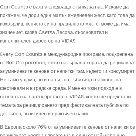
Can Counts е важна следваща стъпка за нас. Искаме да
покажем, че дори един малък ежедневен жест, като това да
изхвърлиш кенчето си на правилното място, може да има
значение“, казва Светла Лесова, съосновател и
изпълнителен директор на VIDAS.
Every Can Counts е международна програма, подкрепена
от Ball Corporation, която насърчава хората да рециклират
алуминиевите кенове от напитки там, където ги консумират.
Не само у дома, но и навън, на събития, в паркове, на
фестивали и в градска среда. Именно този подход е в
основата на партньорството с VIDAS, което ще представи
темата за рециклирането пред фестивалната публика по
достъпен, позитивен и практичен начин.
В Европа около 76% от алуминиевите кенове от напитки се
рециклират, което ги превръща в един от най-успешно