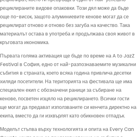
рециклираните видове опаковки. Този дял може да бъде
още по-висок, защото алуминиевите кенове могат да се
рециклират отново и отново без загуба на качество. Така
материалът остава в употреба и продължава своя живот в
кръговата икономика.
Първата голяма активация ще бъде по време на A to JazZ
Festival в София, едно от най-разпознаваемите музикални
събития в страната, което всяка година привлича десетки
хиляди посетители. На територията на фестивала ще има
специален екип с обозначени раници за събиране на
кенове, посветен изцяло на рециклирането. Всички гости
ще могат да предават използваните си кенчета директно на
екипа, вместо да ги изхвърлят като обикновен отпадък.
Моделът стъпва върху технологията и опита на Every Can