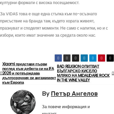
културни формати с висока посещаемост.
За VIDAS това е още една стъпка към по-осъзнато
присъствие на бранда там, където хората живеят,
празнуват и споделят моменти. Не само с напитки, но и с
избори, които имат значение за средата около нас.
Xiaomi представя първи
Н
BAD RELIGION ОПИТВАТ
поглед към дебюта си на IFA
БЪЛГАРСКО КИСЕЛО
2026 и потвърждава
а
МЛЯКО НА MIDALIDARE ROCK
дългосрочния си ангажимент
IN THE WINE VALLEY
към Европа
в
By
Петър Ангелов
и
За повече информация и
г
контакт: