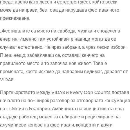
представено като лесен и естествен жест, който всеки
може да направи, без това да нарушава фестивалното
преживяване.
„Фестивалите са място на свобода, музика и споделена
енергия. Именно там устойчивите навици могат да се
случват естествено. Не чрез забрани, а чрез лесни избори.
Пиеш нещо, забавляваш се, оставяш кенчето на
правилното място и то започва нов живот. Това е
промяната, която искаме да направим видима“, добавят от
VIDAS.
Партньорството между VIDAS и Every Can Counts поставя
началото на по-широк разговор за отговорната консумация
на събития в България. Амбицията на инициативата е да
създаде работещ модел за събиране и рециклиране на
алуминиеви кенове на фестивали, концерти и други