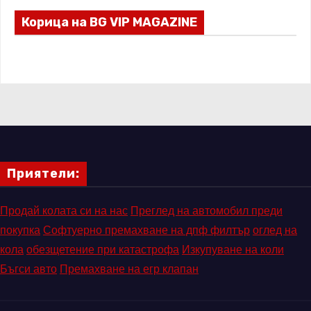
Корица на BG VIP MAGAZINE
Приятели:
Продай колата си на нас
Преглед на автомобил преди
покупка
Софтуерно премахване на дпф филтър
оглед на
кола
обезщетение при катастрофа
Изкупуване на коли
Бъгси авто
Премахване на егр клапан