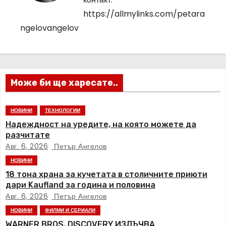
а
https://allmylinks.com/petara
ngelovangelov
ц
и
я
Може би ще харесате..
НОВИНИ
ТЕХНОЛОГИИ
Надеждност на уредите, на която можете да
разчитате
Авг. 6, 2026
Петър Ангелов
НОВИНИ
18 тона храна за кучетата в столичните приюти
дари Kaufland за година и половина
Авг. 6, 2026
Петър Ангелов
НОВИНИ
ФИЛМИ И СЕРИАЛИ
WARNER BROS. DISCOVERY ИЗЛЪЧВА