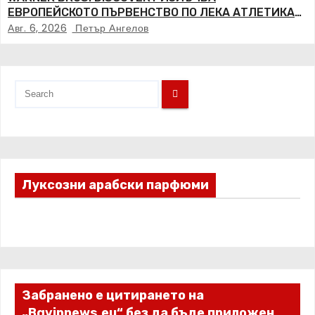
ЕВРОПЕЙСКОТО ПЪРВЕНСТВО ПО ЛЕКА АТЛЕТИКА
ПРЯКО ПО ЕВРОСПОРТ И В НВО Мах
Авг. 6, 2026
Петър Ангелов
Луксозни арабски парфюми
Забранено е цитирането на
„Bgvipnews.eu“ без да бъде приложен