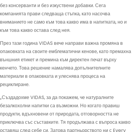
без консерванти и без изкуствени добавки. Сега
компанията прави следваща стъпка, като насочва
вниманието не само към това какво има в напитката, но и
към това какво остава след нея.
През тази година VIDAS вече направи важна промяна в
опаковката на своите емблематични кенове, като премахна
външния етикет и премина към директен печат върху
кенчето. Това решение намалява допълнителните
материали в опаковката и улеснява процеса на
рециклиране.
„Създадохме VIDAS, за да покажем, че натуралните
безалкохолни напитки са възможни. Но когато правиш
продукти, вдъхновени от природата, отговорността не
приключва със съставките. Тя продължава с въпроса какво
оставяш след себе си. Затова партньорството ни с Every