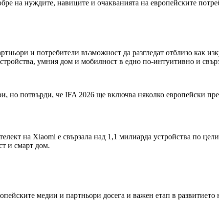
обре на нуждите, навиците и очакванията на европейските потре
ртньори и потребители възможност да разгледат отблизо как изк
стройства, умния дом и мобилност в едно по-интуитивно и свър
и, но потвърди, че IFA 2026 ще включва няколко европейски пр
телект на Xiaomi е свързала над 1,1 милиарда устройства по цел
ст и смарт дом.
опейските медии и партньори досега и важен етап в развитието 