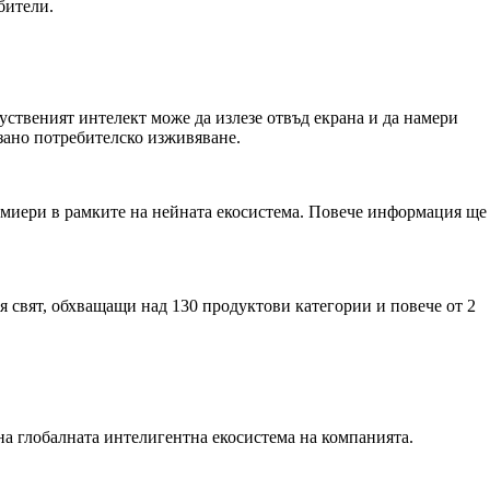
бители.
уственият интелект може да излезе отвъд екрана и да намери
зано потребителско изживяване.
емиери в рамките на нейната екосистема. Повече информация ще
ия свят, обхващащи над 130 продуктови категории и повече от 2
на глобалната интелигентна екосистема на компанията.