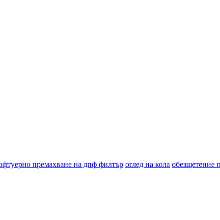
офтуерно премахване на дпф филтър
оглед на кола
обезщетение 