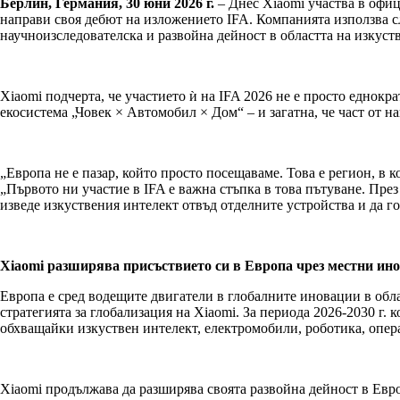
Берлин, Германия, 30 юни 2026 г.
– Днес Xiaomi участва в офиц
направи своя дебют на изложението IFA. Компанията използва сл
научноизследователска и развойна дейност в областта на изкуств
Xiaomi подчерта, че участието ѝ на IFA 2026 не е просто еднок
екосистема „Човек × Автомобил × Дом“ – и загатна, че част от 
„Европа не е пазар, който просто посещаваме. Това е регион, в 
„Първото ни участие в IFA е важна стъпка в това пътуване. Пр
изведе изкуствения интелект отвъд отделните устройства и да го
Xiaomi разширява присъствието си в Европа чрез местни ин
Европа е сред водещите двигатели в глобалните иновации в обл
стратегията за глобализация на Xiaomi. За периода 2026-2030 г
обхващайки изкуствен интелект, електромобили, роботика, опе
Xiaomi продължава да разширява своята развойна дейност в Евро