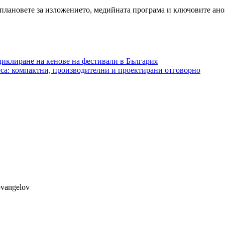
 плановете за изложението, медийната програма и ключовите ано
циклиране на кенове на фестивали в България
неса: компактни, производителни и проектирани отговорно
ovangelov