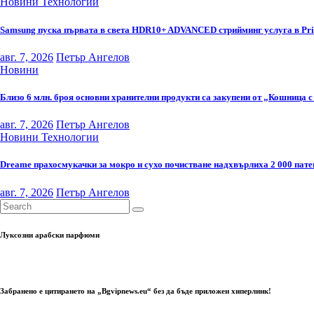
Новини
Технологии
Samsung пуска първата в света HDR10+ ADVANCED стрийминг услуга в Pr
авг. 7, 2026
Петър Ангелов
Новини
Близо 6 млн. броя основни хранителни продукти са закупени от „Кошница с
авг. 7, 2026
Петър Ангелов
Новини
Технологии
Dreame прахосмукачки за мокро и сухо почистване надхвърлиха 2 000 пате
авг. 7, 2026
Петър Ангелов
Луксозни арабски парфюми
Забранено е цитирането на „Bgvipnews.eu“ без да бъде приложен хиперлинк!