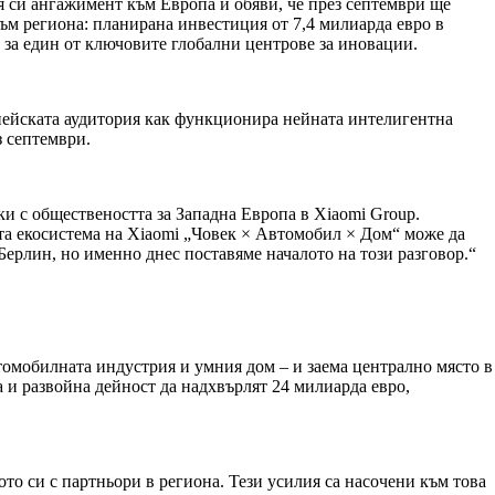
я си ангажимент към Европа и обяви, че през септември ще
ъм региона: планирана инвестиция от 7,4 милиарда евро в
а за един от ключовите глобални центрове за иновации.
ропейската аудитория как функционира нейната интелигентна
з септември.
зки с обществеността за Западна Европа в Xiaomi Group.
ата екосистема на Xiaomi „Човек × Автомобил × Дом“ може да
Берлин, но именно днес поставяме началото на този разговор.“
томобилната индустрия и умния дом – и заема централно място в
а и развойна дейност да надхвърлят 24 милиарда евро,
то си с партньори в региона. Тези усилия са насочени към това