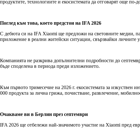
продуктите, технологиите и екосистемата да отговарят още по-д
Поглед към това, което предстои на IFA 2026
С дебюта си на IFA Xiaomi ще предложи на световните медии, па
приложение в реални житейски ситуации, свързвайки личните у
Компанията не разкрива допълнителни подробности до септемвр
бъде споделена в периода преди изложението.
Към първото тримесечие на 2026 г. екосистемата за изкуствен ин
000 продукта за лична грижа, почистване, развлечение, мобилно
Очакваме ви в Берлин през септември
IFA 2026 ще отбележи най-значимото участие на Xiaomi пред евр