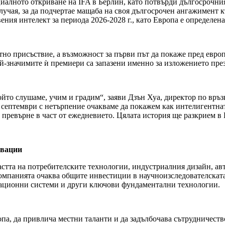
иалното откриване на IFA в Берлин, като потвърди дългосрочни
учая, за да подчертае мащаба на своя дългосрочен ангажимент к
ения интелект за периода 2026-2028 г., като Европа е определен
ратно присъствие, а възможност за първи път да покаже пред ев
най-значимите ѝ премиери са запазени именно за изложението пре
който слушаме, учим и градим“, заяви Дзън Хуа, директор по връ
ез септември с нетърпение очакваме да покажем как интелигентн
 превърне в част от ежедневието. Цялата история ще разкрием в 
овации
астта на потребителските технологии, индустриалния дизайн, ав
. компанията очаква общите инвестиции в научноизследователскат
рационни системи и други ключови фундаментални технологии.
па, да привлича местни таланти и да задълбочава сътрудничество