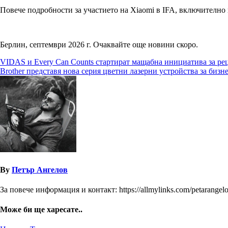
Повече подробности за участието на Xiaomi в IFA, включително
Берлин, септември 2026 г. Очаквайте още новини скоро.
Навигация
VIDAS и Every Can Counts стартират мащабна инициатива за ре
Brother представя нова серия цветни лазерни устройства за биз
By
Петър Ангелов
За повече информация и контакт: https://allmylinks.com/petarangel
Може би ще харесате..