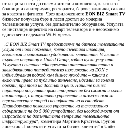
от къщи за гости до големи хотели и комплекси, както и за
болници и санаториуми, ресторанти, барове, клиники, салони
за красота и фитнеси. Чрез приложението
EON BIZ Smart TV
бизнесът получава бърз и лесен достъп до модерна
телевизионна услуга, без допълнително оборудване. Услугата
се инсталира директно на смарт телевизора и е необходимо
единствено надеждна Wi-Fi мрежа.
„
С EON BIZ Smart TV предоставяме на бизнеса телевизионна
услуга от ново поколение, която съчетава иновация,
гъвкавост и максимално удобство за клиентите.
Vivacom
е
първият оператор в
United Group
, който пуска услугата.
Услугата съчетава
едновременно интерактивността и
завладяващото потребителско изживяване на
EON
с
индивидуалния подход към бизнес нуждите – канали с
включени права за публично излъчване, идеални за големи
обекти, при това на достъпна цена. Нашите бизнес
партньори получават цялостно решение без сложни и скъпи
инсталации, с интуитивно управление и възможност за
персонализация според спецификата на всеки обект.
Платформата позволява управление на телевизионно
съдържание на до 5 000 устройства, без необходимост от
изграждане на допълнителна вътрешна телевизионна
инфраструктура
“, коментира Мартина Кръстева, Групов
директор „Продукти и услуги за бизнес клиенти“ в United