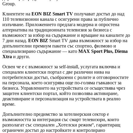
Group.
Клиентите на
EON BIZ Smart TV
получават достъп до над
110 телевизионни канала с осигурени права за публично
излъчване. Приложението предлага модерна и опростена
алтернатива на традиционната телевизия за бизнеса с
възможност за избор на съдържание и връщане на каналите до
7 дни назад.
EON B
IZ
Smart TV дава възможност за избор на
допълнителни премиум пакети със спортно, филмово и
специализирано съдържание — като
MAX Sport Plus
, Diema
Xtra
и други.
Освен че е с възможност за self-install, услугата включва и
специален клиентски портал с две различни нива на
потребителски достъп, съобразени с ролите и отговорностите
на персонала, което осигурява още по-голяма гъвкавост за
бизнеса. Управлението на устройствата се осъществява чрез
защитен клиентски портал, който позволява активиране,
деактивиране и персонализация на устройствата в реално
време.
Допълнително предимство за хотелиерския сектор е
възможността за интеграция със смарт телевизори, които
разполагат със специален „Хотелски режим“, гарантиращ
ограничен достъп до настройките и контролирано