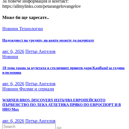
За повече информация и контакт:
https://allmylinks.com/petarangelovangelov
Може би ще харесате..
Новини
Технологии
Надеждност на уредите, на която можете да разчитате
авг. 6, 2026
Петър Ангелов
Новини
18 тона храна за кучетата в столичните приюти дари Kaufland за година
и половина
авг. 6, 2026
Петър Ангелов
Новини
Филми и сериали
WARNER BROS. DISCOVERY ИЗЛЪЧВА ЕВРОПЕЙСКОТО
ПЪРВЕНСТВО ПО ЛЕКА АТЛЕТИКА ПРЯКО ПО ЕВРОСПОРТ И В
НВО Мах
авг. 6, 2026
Петър Ангелов