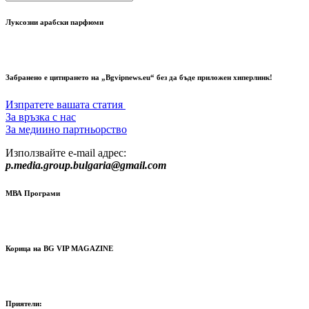
Луксозни арабски парфюми
Забранено е цитирането на „Bgvipnews.eu“ без да бъде приложен хиперлинк!
Изпратете вашата статия
За връзка с нас
За медиино партньорство
Използвайте e-mail адрес:
p.media.group.bulgaria@gmail.com
МВА Програми
Корица на BG VIP MAGAZINE
Приятели: