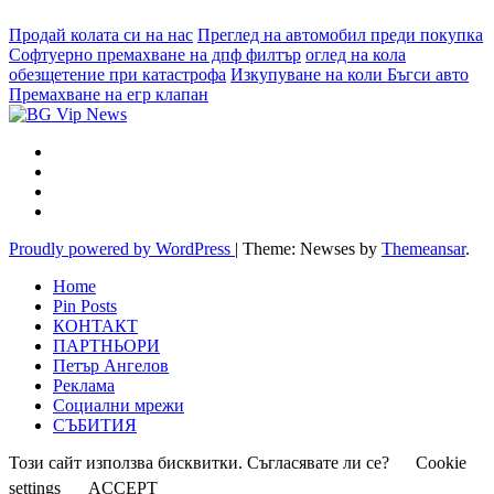
Продай колата си на нас
Преглед на автомобил преди покупка
Софтуерно премахване на дпф филтър
оглед на кола
обезщетение при катастрофа
Изкупуване на коли Бъгси авто
Премахване на егр клапан
Proudly powered by WordPress
|
Theme: Newses by
Themeansar
.
Home
Pin Posts
КОНТАКТ
ПАРТНЬОРИ
Петър Ангелов
Реклама
Социални мрежи
СЪБИТИЯ
Този сайт използва бисквитки. Съгласявате ли се?
Cookie
settings
ACCEPT