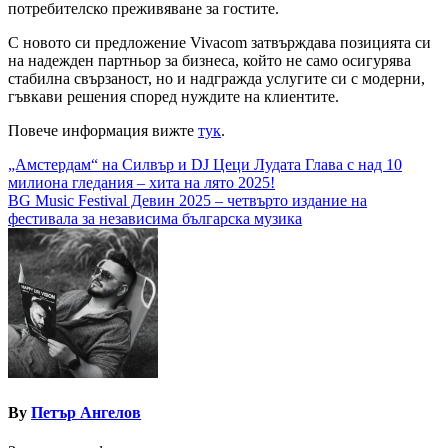
потребителско преживяване за гостите.
С новото си предложение Vivacom затвърждава позицията си
на надежден партньор за бизнеса, който не само осигурява
стабилна свързаност, но и надгражда услугите си с модерни,
гъвкави решения според нуждите на клиентите.
Повече информация вижте
тук
.
Навигация
„Амстердам“ на Силвър и DJ Цеци Лудата Глава с над 10
милиона гледания – хита на лято 2025!
BG Music Festival Девин 2025 – четвърто издание на
фестивала за независима българска музика
By
Петър Ангелов