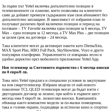
За първи път Yettel включва допълнителни позиции в
телевизионните си планове, което позволява на клиентите
сами да добавят премиум съдържание към своя абонамент без
допълнително заплащане. В зависимост от избрания план те
получават различен брой включени позиции и период на
ползване – TV Favorite включва една позиция за 6 месеца, TV
Max – една позиция за 12 месеца, а TV Max Plus – две позиции
за целия срок на договора – 24 месеца.
Така клиентите могат да активират пакети като DiemaXtra,
MAX Sport Plus, HBO Full Pack, SkyShowtime, Voyo и други
популярни платформи. Управлението се извършва лесно и
удобно директно през мобилното приложение Yettel App.
Нов телевизор за Световното първенство с 6 месеца вноски
по 0 евро/0 лв.
Това лято Yettel предлага и специални условия за закупуване
на нов смарттелевизор. Избрани модели от най-новото
поколение TCL QLED телевизори могат да бъдат взети с
двугодишен договор за лизинг, при който в първите шест
месеца има 0 евро/0 лв. лизингови вноски. Кампанията
обхваща както компактни модели за по-малки помещения,
така и големи екрани, подходящи за истинско кино и спортно