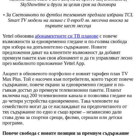
SkyShowtime и други за целия срок на договора
• За Световното по футбол телекомът предлага избрани TCL
Smart TV модели на лизинг с 0 евро/0 лв. месечна вноска за
първите шест месеца
Yettel обновява
абонаментните си ТВ планове
с повече
възможности за едновременно гледане и по-голяма свобода
при избора на допълнително съдържание. Новите
предложения дават на клиентите възможност да добавят
премиум пакети към своя абонамент и да ги управляват лесно
през мобилното приложение Yettel App.
Акцент в обновеното портфолио е новият тарифен план TV
Max Plus. Той е насочен към потребители, които търсят повече
съдържание, повече екрани за едновременно гледане и по-
гъвкав достъп до премиум телевизионни пакети. Планът
включва над 200 телевизионни канала и позволява гледане на
до четири устройства едновременно. Така членовете на
семейството могат да се наслаждават на предпочитаното от
тях съдържание по едно и също време – независимо дали
става дума за спортни срещи, филми, сериали или детски
програми.
Повече свобода с новите позиции за премиум съдържание