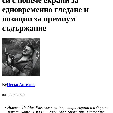
си с повече екрани за
едновременно гледане и
позиции за премиум
съдържание
By
Петър Ангелов
юни 29, 2026
• Новият TV Max Plus включва до четири екрана и избор от
пакети като HBO Full Pack, MAX Sport Plus, DiemaXtra,