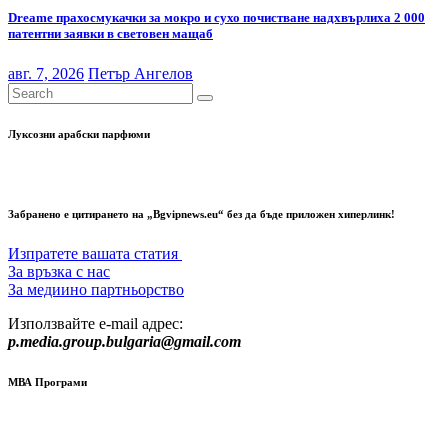
Dreame прахосмукачки за мокро и сухо почистване надхвърлиха 2 000
патентни заявки в световен мащаб
авг. 7, 2026
Петър Ангелов
Луксозни арабски парфюми
Забранено е цитирането на „Bgvipnews.eu“ без да бъде приложен хиперлинк!
Изпратете вашата статия
За връзка с нас
За медиино партньорство
Използвайте e-mail адрес:
p.media.group.bulgaria@gmail.com
МВА Програми