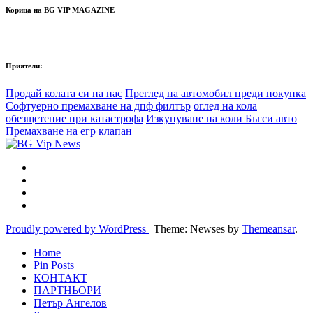
Корица на BG VIP MAGAZINE
Приятели:
Продай колата си на нас
Преглед на автомобил преди покупка
Софтуерно премахване на дпф филтър
оглед на кола
обезщетение при катастрофа
Изкупуване на коли Бъгси авто
Премахване на егр клапан
Proudly powered by WordPress
|
Theme: Newses by
Themeansar
.
Home
Pin Posts
КОНТАКТ
ПАРТНЬОРИ
Петър Ангелов