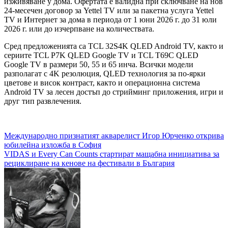
изживяване у дома. Офертата е валидна при сключване на нов
24-месечен договор за Yettel TV или за пакетна услуга Yettel
TV и Интернет за дома в периода от 1 юни 2026 г. до 31 юли
2026 г. или до изчерпване на количествата.
Сред предложенията са TCL 32S4K QLED Android TV, както и
сериите TCL P7K QLED Google TV и TCL T69C QLED
Google TV в размери 50, 55 и 65 инча. Всички модели
разполагат с 4K резолюция, QLED технология за по-ярки
цветове и висок контраст, както и операционна система
Android TV за лесен достъп до стрийминг приложения, игри и
друг тип развлечения.
Навигация
Международно признатият акварелист Игор Юрченко открива
юбилейна изложба в София
VIDAS и Every Can Counts стартират мащабна инициатива за
рециклиране на кенове на фестивали в България