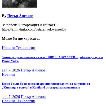
By
Петър Ангелов
За повече информация и контакт:
https://allmylinks.com/petarangelovangelov
Може би ще харесате..
Новини
Технологии
Samsung пуска първата в света HDR10+ ADVANCED стрийминг услуга в
Prime Video
авг. 7, 2026
Петър Ангелов
Новини
Близо 6 млн. броя основни хранителни продукти са закупени от
„Кошница с грижа“ в Kaufland от старта на кампанията
авг. 7, 2026
Петър Ангелов
Новини
Технологии