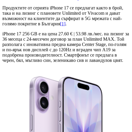
Продуктите от серията iPhone 17 се предлагат както в брой,
така и на лизинг с плановете Unlimited от Vivacom и дават
възможност на клиентите да сърфират в 5G мрежата с най-
голямо покритие в България
[1]
.
iPhone 17 256 GB е на цена 27.60 € | 53.98 лв./мес. на лизинг за
36 месеца с 24-месечен договор за план Unlimited MAX. Той
разполага с иновативна предна камера Center Stage, по-голям
и по-ярък нов дисплей с до 120Hz и вграден чип A19 за
подобрена производителност. Смартфонът се предлага в
черен, бял, мъгливо син, зеленикаво сив и лавандулов цвят.