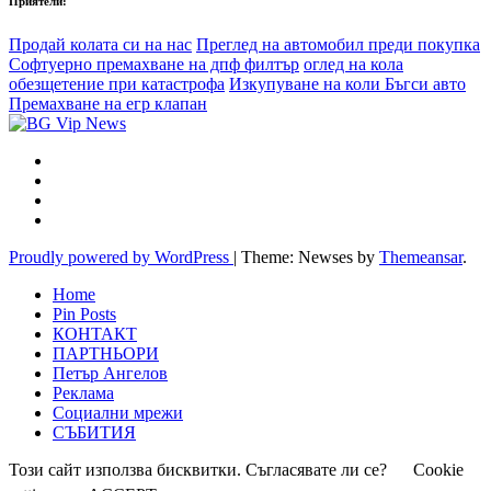
Приятели:
Продай колата си на нас
Преглед на автомобил преди покупка
Софтуерно премахване на дпф филтър
оглед на кола
обезщетение при катастрофа
Изкупуване на коли Бъгси авто
Премахване на егр клапан
Proudly powered by WordPress
|
Theme: Newses by
Themeansar
.
Home
Pin Posts
КОНТАКТ
ПАРТНЬОРИ
Петър Ангелов
Реклама
Социални мрежи
СЪБИТИЯ
Този сайт използва бисквитки. Съгласявате ли се?
Cookie