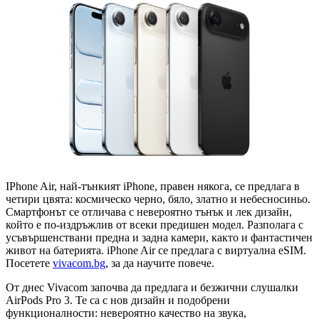
IPhone Air, най-тънкият iPhone, правен някога, се предлага в
четири цвята: космическо черно, бяло, златно и небесносиньо.
Смартфонът се отличава с невероятно тънък и лек дизайн,
който е по-издръжлив от всеки предишен модел. Разполага с
усъвършенствани предна и задна камери, както и фантастичен
живот на батерията. iPhone Air се предлага с виртуална eSIM.
Посетете
vivacom.bg
, за да научите повече.
От днес Vivacom започва да предлага и безжични слушалки
AirPods Pro 3. Те са с нов дизайн и подобрени
функционалности: невероятно качество на звука,