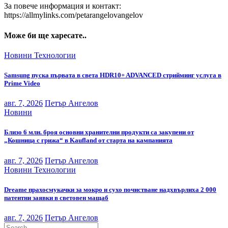
За повече информация и контакт:
https://allmylinks.com/petarangelovangelov
Може би ще харесате..
Новини
Технологии
Samsung пуска първата в света HDR10+ ADVANCED стрийминг услуга в
Prime Video
авг. 7, 2026
Петър Ангелов
Новини
Близо 6 млн. броя основни хранителни продукти са закупени от
„Кошница с грижа“ в Kaufland от старта на кампанията
авг. 7, 2026
Петър Ангелов
Новини
Технологии
Dreame прахосмукачки за мокро и сухо почистване надхвърлиха 2 000
патентни заявки в световен мащаб
авг. 7, 2026
Петър Ангелов