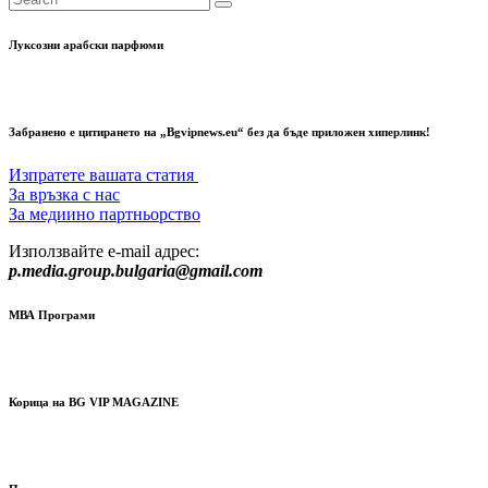
Луксозни арабски парфюми
Забранено е цитирането на „Bgvipnews.eu“ без да бъде приложен хиперлинк!
Изпратете вашата статия
За връзка с нас
За медиино партньорство
Използвайте e-mail адрес:
p.media.group.bulgaria@gmail.com
МВА Програми
Корица на BG VIP MAGAZINE