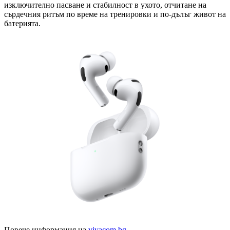
изключително пасване и стабилност в ухото, отчитане на
сърдечния ритъм по време на тренировки и по-дълъг живот на
батерията.
Повече информация на
vivacom.bg
.