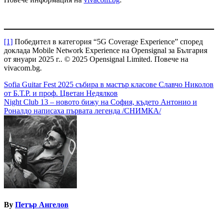
[1]
Победител в категория “5G Coverage Experience” според
доклада Mobile Network Experience на Opensignal за България
от януари 2025 г.. © 2025 Opensignal Limited. Повече на
vivacom.bg.
Навигация
Sofia Guitar Fest 2025 събира в мастър класове Славчо Николов
от Б.Т.Р. и проф. Цветан Недялков
Night Club 13 – новото бижу на София, където Антонио и
Роналдо написаха първата легенда /СНИМКА/
By
Петър Ангелов