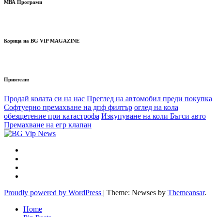
МВА Програми
Корица на BG VIP MAGAZINE
Приятели:
Продай колата си на нас
Преглед на автомобил преди покупка
Софтуерно премахване на дпф филтър
оглед на кола
обезщетение при катастрофа
Изкупуване на коли Бъгси авто
Премахване на егр клапан
Proudly powered by WordPress
|
Theme: Newses by
Themeansar
.
Home