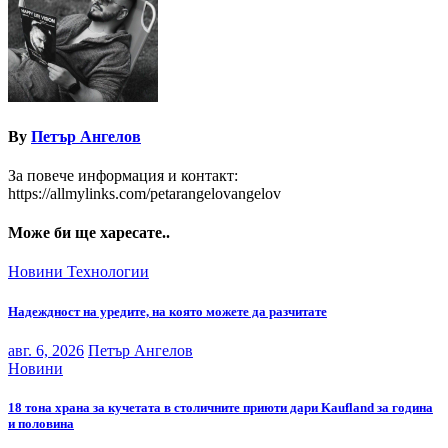
By
Петър Ангелов
За повече информация и контакт:
https://allmylinks.com/petarangelovangelov
Може би ще харесате..
Новини
Технологии
Надеждност на уредите, на която можете да разчитате
авг. 6, 2026
Петър Ангелов
Новини
18 тона храна за кучетата в столичните приюти дари Kaufland за година
и половина