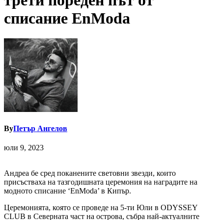
трети пореден път от
списание EnModa
By
Петър Ангелов
юли 9, 2023
Андреа бе сред поканените световни звезди, които
присъстваха на тазгодишната церемония на наградите на
модното списание ‘EnModa’ в Кипър.
Церемонията, която се проведе на 5-ти Юли в ODYSSEY
CLUB в Северната част на острова, събра най-актуалните