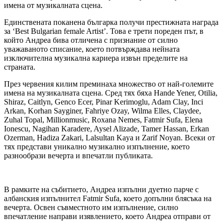
имена от музикалната сцена.
Единствената поканена българка получи престижната награда
за ‘Best Bulgarian female Artist’. Това е трети пореден път, в
който Андреа бива отличена с признание от силно
уважаваното списание, което потвърждава нейната
изключителна музикална кариера извън пределите на
страната.
През червения килим преминаха множество от най-големите
имена на музикалната сцена. Сред тях бяха Hande Yener, Otilia,
Shiraz, Caitlyn, Genco Ecer, Pinar Kerimoglu, Adam Clay, Inci
Arkan, Korhan Sayginer, Fahriye Ozay, Wilma Elles, Claydee,
Zuhal Topal, Millionmusic, Roxana Nemes, Fatmir Sufa, Elena
Ionescu, Nagihan Karadere, Aysel Alizade, Tamer Hassan, Erkan
Ozerman, Hadiza Zakari, Lalsultan Kaya и Zarif Noyan. Всеки от
тях представи уникално музикално изпълнение, което
разнообрази вечерта и впечатли публиката.
В рамките на събитието, Андреа изпълни дуетно парче с
албанския изпълнител Fatmir Sufa, което допълни блясъка на
вечерта. Освен съвместното им изпълнение, силно
впечатление направи изявлението, което Андреа отправи от