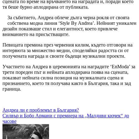
сцената по време на връчването на наградата и, поради което
тя беше бурно аплодирана от публиката.
За събитието, Андреа облече дълга черна рокля от своята
собствена модна линия ‘Style By Andrea’. Нейният уникален
дизайн показваше стил и елегантност, което привлече
вниманието на присъстващите.
Певицата премина през червения килим, където отговори на
интервюта за множество медии, споделяйки радостта си от
получената награда и своите бъдещи музикални проекти.
Участието на Андреа в церемонията на наградите ‘EnModa’ за
трети пореден път и нейната аплодирана поява на сцената,
показват нейната силна позиция на музикалната сцена и
признанието, което тя получава както в България, така и зад
граница.
Навигация
Андреа ли е проблемът в България?
Силвър и Бобо Армани с премиера на „Малдиви кючек“ до
часове