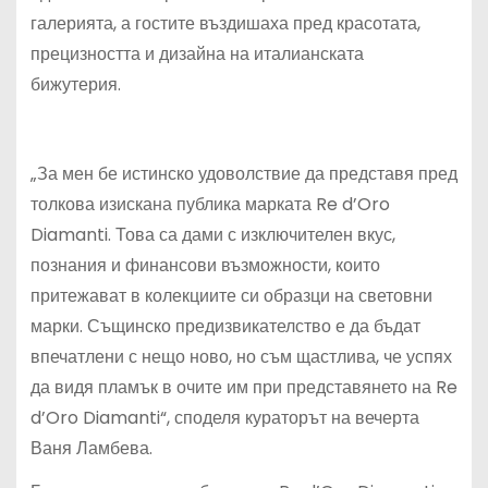
галерията, а гостите въздишаха пред красотата,
прецизността и дизайна на италианската
бижутерия.
„За мен бе истинско удоволствие да представя пред
толкова изискана публика марката Re d’Oro
Diamanti. Това са дами с изключителен вкус,
познания и финансови възможности, които
притежават в колекциите си образци на световни
марки. Същинско предизвикателство е да бъдат
впечатлени с нещо ново, но съм щастлива, че успях
да видя пламък в очите им при представянето на Re
d’Oro Diamanti“, споделя кураторът на вечерта
Ваня Ламбева.