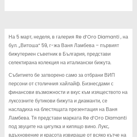
На 5 март, неделя, в галерия Re d’Oro Diamanti , на
бул. „Витоша“ 59, г-жа Ваня Ламбева – първият
бижутериен съветник в България, представи
селектирана колекция на италиански бижута.
Събитието бе затворено само за отбрани ВИП
персони от столичния хайлайф. Бизнесдами с
финансови възможности и вкус към изяществото на
луксозните бутикови бижута и диаманти, се
насладиха на блестящата презентация на Ваня
Ламбева. Тя представи марката Re d’Oro Diamanti
под звуците на цигулка и кипящо вино. Лукс,
вдъхновение и красота извираше от всяко кътче на