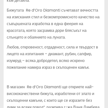
към детайла.
Бижутата Re d’Oro Diamanti съчетават вечността
на изискания стил и безкомпромисното качество на
съвършената изработка в една феерия на
красотата, която засрамва дори блясъкът на
слънцето и обаянието на луната.
Любов, откровеност, отдаденост, сила и твърдост в
лицето на изпитания – диамант, рубин, сапфир,
изумруд – всяка добродетел, всяко искрено
пожелание намира израз в скъпоценен камък.
В магазин Re d’Oro Diamanti ще откриете най-
висококачествени бижута, изработени от злато и
скъпоценни камъни, с които ще се изразите без
думи за всеки повод”, разкрива г-жа Ваня Ламбева.