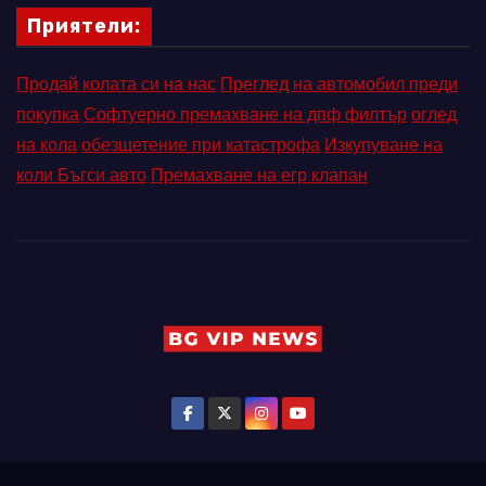
Приятели:
Продай колата си на нас
Преглед на автомобил преди
покупка
Софтуерно премахване на дпф филтър
оглед
на кола
обезщетение при катастрофа
Изкупуване на
коли Бъгси авто
Премахване на егр клапан