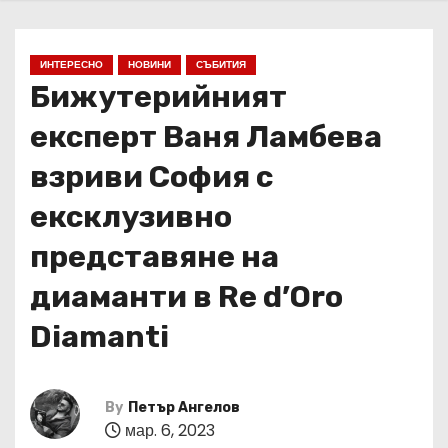
ИНТЕРЕСНО
НОВИНИ
СЪБИТИЯ
Бижутерийният
експерт Ваня Ламбева
взриви София с
ексклузивно
представяне на
диаманти в Re d’Oro
Diamanti
By
Петър Ангелов
мар. 6, 2023