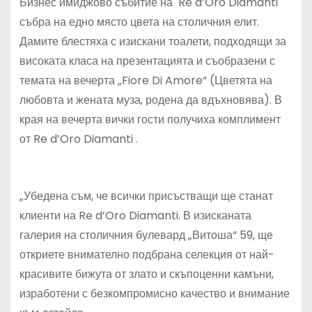
Бизнес имиджово събитие на Re d’Oro Diamanti
събра на едно място цвета на столичния елит.
Дамите блестяха с изискани тоалети, подходящи за
високата класа на презентацията и съобразени с
темата на вечерта „Fiore Di Amore“ (Цветята на
любовта и жената муза, родена да вдъхновява). В
края на вечерта вички гости получиха комплимент
от Re d’Oro Diamanti .
„Убедена съм, че всички присъстващи ще станат
клиенти на Re d’Oro Diamanti. В изисканата
галерия на столичния булевард „Витоша“ 59, ще
откриете внимателно подбрана селекция от най-
красивите бижута от злато и скъпоценни камъни,
изработени с безкомпромисно качество и внимание