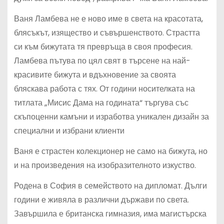
Ваня Ламбева не е ново име в света на красотата,
блясъкът, изящество и съвършенството. Страстта
си към бижутата тя превръща в своя професия.
Ламбева пътува по цял свят в търсене на най-
красивите бижута и вдъхновение за своята
бляскава работа с тях. От години носителката на
титлата „Мисис Дама на годината“ търгува със
скъпоценни камъни и изработва уникален дизайн за
специални и избрани клиенти
Ваня е страстен колекционер не само на бижута, но
и на произведения на изобразителното изкуство.
Родена в София в семейството на дипломат. Дълги
години е живяла в различни държави по света.
Завършила е британска гимназия, има магистърска