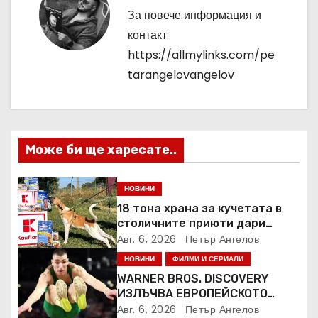
а
За повече информация и
ц
контакт:
https://allmylinks.com/pe
и
tarangelovangelov
я
Може би ще харесате..
НОВИНИ
18 тона храна за кучетата в
столичните приюти дари
Kaufland за година и половина
Авг. 6, 2026
Петър Ангелов
НОВИНИ
ФИЛМИ И СЕРИАЛИ
WARNER BROS. DISCOVERY
ИЗЛЪЧВА ЕВРОПЕЙСКОТО
ПЪРВЕНСТВО ПО ЛЕКА
Авг. 6, 2026
Петър Ангелов