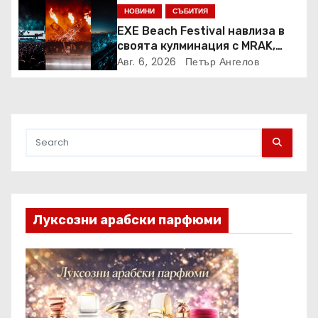
АТЛЕТИКА ПРЯКО ПО
НОВИНИ
СЪБИТИЯ
ЕВРОСПОРТ И В НВО Мах
EXE Beach Festival навлиза в
своята кулминация с MRAK,
Peggy Gou и Jamie Jones
Авг. 6, 2026
Петър Ангелов
Луксозни арабски парфюми