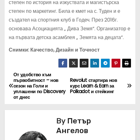
степен по история на изкуствата и магистърска
степен по маркетинг. Била е кмет на с. Туден и е
създател на спортния клуб в Годеч. През 2016г.
основава Асоциацията „ Дива Земя”. Организатор е
на първата детска асамблея „ Земята на децата”.
Снимки: Качество, Дизайн и Точност
От удобство към
Н
първобитност – нов
Revolut стартира нов
сезон на Голи и
курс Learn & Earn за
а
уплашени по Discovery
Polkadot и стейкинг
от днес
в
и
By
Петър
г
Ангелов