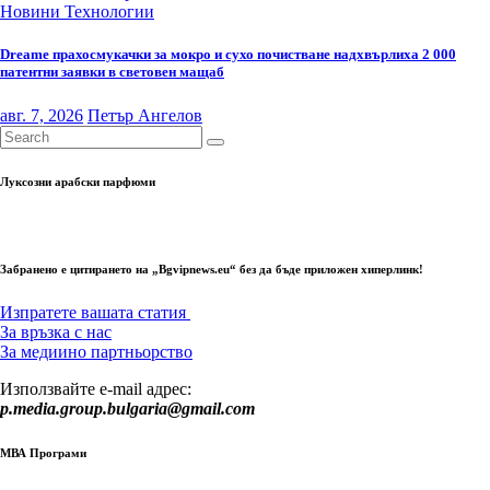
Новини
Технологии
Dreame прахосмукачки за мокро и сухо почистване надхвърлиха 2 000
патентни заявки в световен мащаб
авг. 7, 2026
Петър Ангелов
Луксозни арабски парфюми
Забранено е цитирането на „Bgvipnews.eu“ без да бъде приложен хиперлинк!
Изпратете вашата статия
За връзка с нас
За медиино партньорство
Използвайте e-mail адрес:
p.media.group.bulgaria@gmail.com
МВА Програми