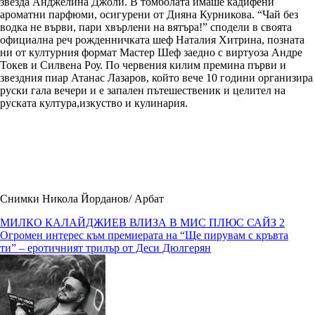
звезда Анджелина Джоли. В томболата имаше кадифени
ароматни парфюми, осигурени от Дияна Курникова. “Чай без
водка не върви, пари хвърлени на вятъра!” сподели в своята
официална реч рожденничката шеф Наталия Хитрина, позната
ни от културния формат Мастер Шеф заедно с виртуоза Андре
Токев и Силвена Роу. По червения килим премина първи и
звездния пиар Атанас Лазаров, който вече 10 години организира
руски гала вечери и е запален пътешественик и целител на
руската култура,изкуство и кулинария.
Снимки Никола Йорданов/ Арбат
Навигация
МИЛКО КАЛАЙДЖИЕВ ВЛИЗА В МИС ПЛЮС САЙЗ 2
Огромен интерес към премиерата на “Ще пирувам с кръвта
ти” – еротичният трилър от Деси Дюлгерян