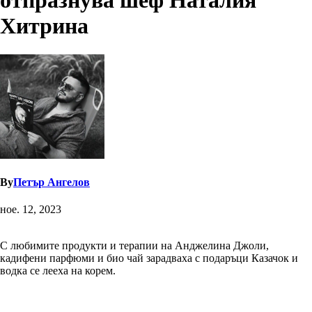
отпразнува шеф Наталия
Хитрина
By
Петър Ангелов
ное. 12, 2023
С любимите продукти и терапии на Анджелина Джоли,
кадифени парфюми и био чай зарадваха с подаръци Казачок и
водка се лееха на корем.