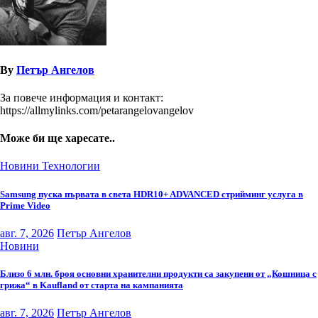
By
Петър Ангелов
За повече информация и контакт:
https://allmylinks.com/petarangelovangelov
Може би ще харесате..
Новини
Технологии
Samsung пуска първата в света HDR10+ ADVANCED стрийминг услуга в
Prime Video
авг. 7, 2026
Петър Ангелов
Новини
Близо 6 млн. броя основни хранителни продукти са закупени от „Кошница с
грижа“ в Kaufland от старта на кампанията
авг. 7, 2026
Петър Ангелов