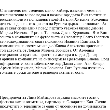
С изтънчено пет степенно меню, хайвер, изискани мезета и
изключително много водка и казачок зарадваха Вип гостите на
рождения ден на популярната шеф Наталия Хитрина. Рождения
ден съвпадна и с отварянето на Руската църква в столицата. За
да уважат специалния повод партито уважиха бизнес дамите
Мирела Ненчова, Гергана Ташкова, Дияна Курникова. Във Вип
зоната в компанията на футболиста и Сървайвър Благо Георгиев
се наслаждаваше неговата половинка Иванина Главчева. В
компанията на своята майка д-р Живка Алексиева пристигна
топ адвоката от Лондон Милена Борисова. От Армения
специално за празника пристигна актьора и модел Давид
Гарибян в компанията на бизнседамата Цветомира Савова. Сред
официалните гости забелязахме още Давид Леви, Ави Бенеди,
Армен Мнацаканов, Мария Борисова. Гога Руснака изпя най-
големите руски хитове и разведри скъпите гости.
Предприемачът Лина Маймарова зарадва високите гости с
френска висша козметика, партньор на Оскарите в Кан. Лично
продуктите и терапиите са едни от любимите на холивидската