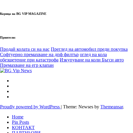
Корица на BG VIP MAGAZINE
Приятели:
Продай колата си на нас
Преглед на автомобил преди покупка
Софтуерно премахване на дпф филтър
оглед на кола
обезщетение при катастрофа
Изкупуване на коли Бъгси авто
Премахване на егр клапан
Proudly powered by WordPress
|
Theme: Newses by
Themeansar
.
Home
Pin Posts
КОНТАКТ
ПАРТНЬОРИ