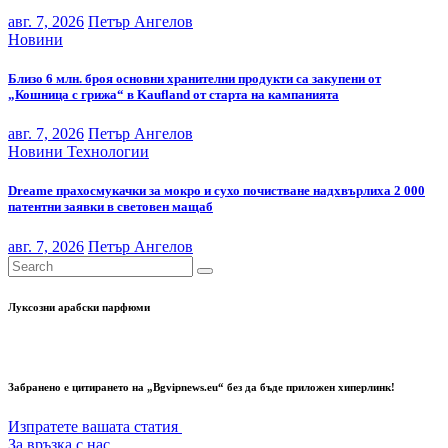
авг. 7, 2026
Петър Ангелов
Новини
Близо 6 млн. броя основни хранителни продукти са закупени от
„Кошница с грижа“ в Kaufland от старта на кампанията
авг. 7, 2026
Петър Ангелов
Новини
Технологии
Dreame прахосмукачки за мокро и сухо почистване надхвърлиха 2 000
патентни заявки в световен мащаб
авг. 7, 2026
Петър Ангелов
Луксозни арабски парфюми
Забранено е цитирането на „Bgvipnews.eu“ без да бъде приложен хиперлинк!
Изпратете вашата статия
За връзка с нас