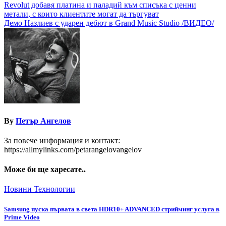
Навигация
Revolut добавя платина и паладий към списъка с ценни
метали, с които клиентите могат да търгуват
Демо Назлиев с ударен дебют в Grand Music Studio /ВИДЕО/
By
Петър Ангелов
За повече информация и контакт:
https://allmylinks.com/petarangelovangelov
Може би ще харесате..
Новини
Технологии
Samsung пуска първата в света HDR10+ ADVANCED стрийминг услуга в
Prime Video