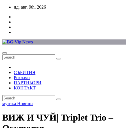
Skip
нд. авг. 9th, 2026
to
content
СЪБИТИЯ
Реклама
ПАРТНЬОРИ
КОНТАКТ
музика
Новини
ВИЖ И ЧУЙ| Triplet Trio –