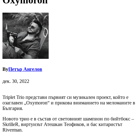
Oxymoron
By
Петър Ангелов
дек. 30, 2022
Triplet Trio представи първият си музикален проект, който е
озаглавен „Oxymoron“ и прикова вниманието на меломаните в
България.
Новото трио е в състав от световният шампион по бийтбокс –
SkrilleR, виртуизът Атешкан Теофиков, и бас китаристът
Riverman.