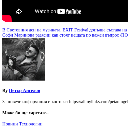
Навигация
В Световния ден на музиката, EXIT Festival допълва състава на
Софи Маринова разясни как стоят нещата по важен въпрос 
By
Петър Ангелов
За повече информация и контакт: https://allmylinks.com/petarange
Може би ще харесате..
Новини
Технологии