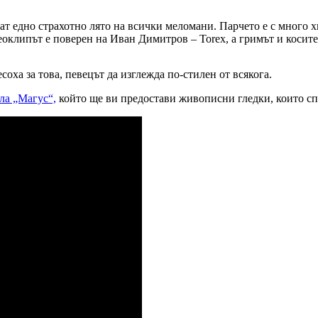
ат едно страхотно лято на всички меломани. Парчето е с много х
деоклипът е поверен на Иван Димитров – Torex, а гримът и косит
соха за това, певецът да изглежда по-стилен от всякога.
ла „Магус“,
който ще ви предостави живописни гледки, които сп