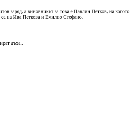
итов заряд, а виновникът за това е Павлин Петков, на когото
е са на Ива Петкова и Емилио Стефано.
ират дъха..