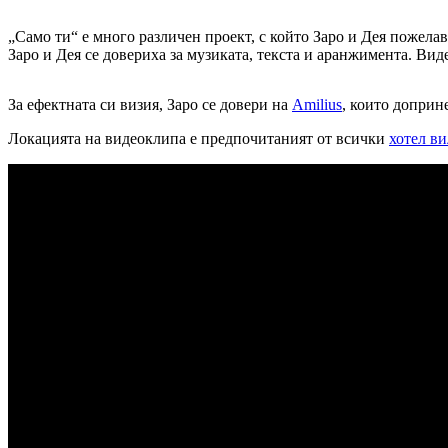
„Само ти“ е много различен проект, с който Заро и Дея пожелав
Заро и Дея се довериха за музиката, текста и аранжимента. Ви
За ефектната си визия, Заро се довери на
Amilius
, които доприне
Локацията на видеоклипа е предпочитаният от всички
хотел ви