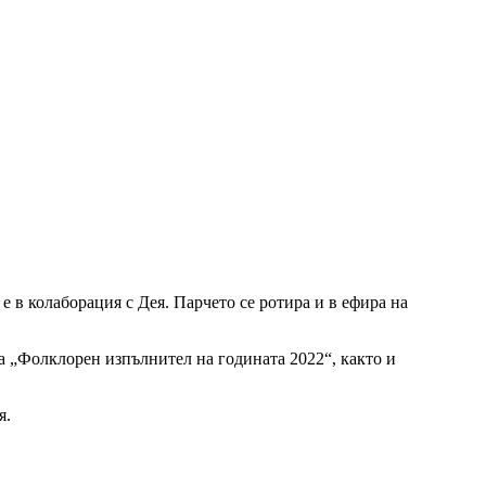
е в колаборация с Дея. Парчето се ротира и в ефира на
а „Фолклорен изпълнител на годината 2022“, както и
я.