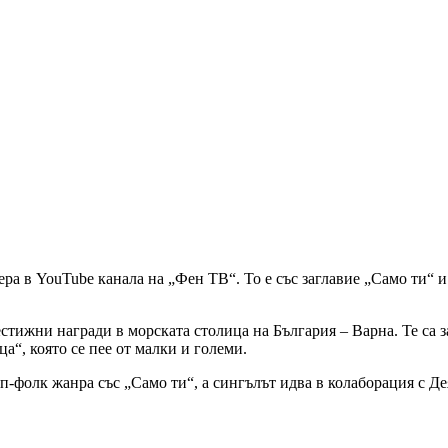
а в YouTube канала на „Фен ТВ“. То е със заглавие „Само ти“ и 
тижни награди в морската столица на България – Варна. Те са з
а“, която се пее от малки и големи.
оп-фолк жанра със „Само ти“, а сингълът идва в колаборация с Де