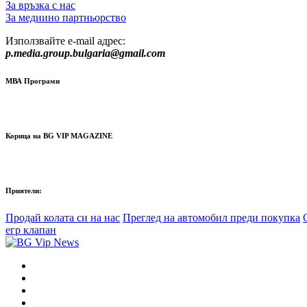
За връзка с нас
За медиино партньорство
Използвайте e-mail адрес:
p.media.group.bulgaria@gmail.com
МВА Програми
Корица на BG VIP MAGAZINE
Приятели:
Продай колата си на нас
Преглед на автомобил преди покупка
егр клапан