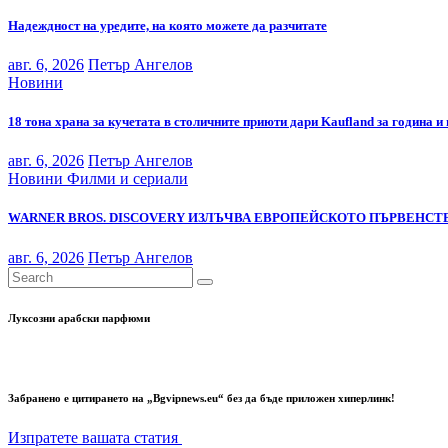
Надеждност на уредите, на която можете да разчитате
авг. 6, 2026
Петър Ангелов
Новини
18 тона храна за кучетата в столичните приюти дари Kaufland за година и
авг. 6, 2026
Петър Ангелов
Новини
Филми и сериали
WARNER BROS. DISCOVERY ИЗЛЪЧВА ЕВРОПЕЙСКОТО ПЪРВЕНСТВ
авг. 6, 2026
Петър Ангелов
Луксозни арабски парфюми
Забранено е цитирането на „Bgvipnews.eu“ без да бъде приложен хиперлинк!
Изпратете вашата статия