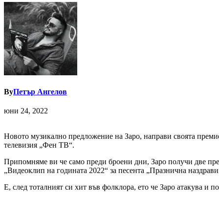
By
Петър Ангелов
юни 24, 2022
Новото музикално предложение на Заро, направи своята премиер
телевизия „Фен ТВ“.
Припомняме ви че само преди броени дни, Заро получи две прес
„Видеоклип на годината 2022“ за песента „Празнична наздравиц
Е, след тоталният си хит във фолклора, ето че Заро атакува и п