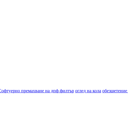
Софтуерно премахване на дпф филтър
оглед на кола
обезщетение