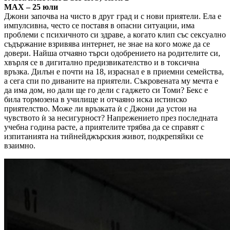
MAX – 25 юли
Джони започва на чисто в друг град и с нови приятели. Ела е
импулсивна, често се поставя в опасни ситуации, има
проблеми с психичното си здраве, а когато клип със сексуално
съдържание взривява интернет, не знае на кого може да се
довери. Найша отчаяно търси одобрението на родителите си,
хвърля се в дигитално предизвикателство и в токсична
връзка. Дилън е почти на 18, израснал е в приемни семейства,
а сега спи по диваните на приятели. Съкровената му мечта е
да има дом, но дали ще го дели с гаджето си Томи? Бекс е
била тормозена в училище и отчаяно иска истинско
приятелство. Може ли връзката ѝ с Джони да устои на
чувството ѝ за несигурност? Напрежението през последната
учебна година расте, а приятелите трябва да се справят с
изпитанията на тийнейджърския живот, подкрепяйки се
взаимно.