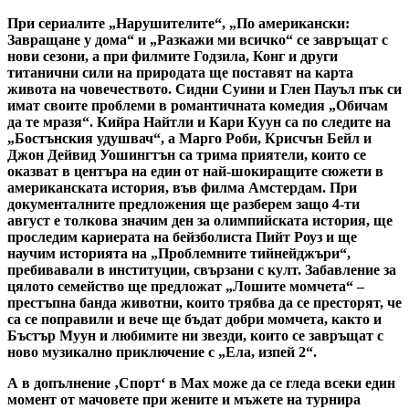
При сериалите „Нарушителите“, „По американски:
Завращане у дома“ и „Разкажи ми всичко“ се завръщат с
нови сезони, а при филмите Годзила, Конг и други
титанични сили на природата ще поставят на карта
живота на човечеството. Сидни Суини и Глен Пауъл пък си
имат своите проблеми в романтичната комедия „Обичам
да те мразя“. Кийра Найтли и Кари Куун са по следите на
„Бостънския удушвач“, а Марго Роби, Крисчън Бейл и
Джон Дейвид Уошингтън са трима приятели, които се
оказват в центъра на един от най-шокиращите сюжети в
американската история, във филма Амстердам. При
документалните предложения ще разберем защо 4-ти
август е толкова значим ден за олимпийската история, ще
проследим кариерата на бейзболиста Пийт Роуз и ще
научим историята на „Проблемните тийнейджъри“,
пребивавали в институции, свързани с култ. Забавление за
цялото семейство ще предложат „Лошите момчета“ –
престъпна банда животни, които трябва да се престорят, че
са се поправили и вече ще бъдат добри момчета, както и
Бъстър Муун и любимите ни звезди, които се завръщат с
ново музикално приключение с „Ела, изпей 2“.
А в допълнение ‚Спорт‘ в Мах може да се гледа всеки един
момент от мачовете при жените и мъжете на турнира