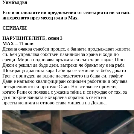
Уимбълдън
Ето и останалите ни предложения от селекцията ни за най-
интересното през месец юли в Max.
СЕРИАЛИ
НАРУШИТЕЛИТЕ, сезон 3
MAX – 11 юли
Декана очаква съдебен процес, а бандата продължават живота
си. Бен управлява собствен павилион за храна и ходи по
срещи. Мирна подновява връзката си със старо гадже, Шон.
Джон е решил да бъде дзен, въпреки че бракът му е на ръба.
Шокираща диагноза кара Габи да се замисли за бебе, докато
Грег е принуден да върне наследството на баща си, графът.
Даян е напълно квалифициран социален работник и обучава
нетърпеливото си протеже Стан. Но всичко се променя,
когато Рани се появява с ужасна тайна и се нуждае от тях, за
да я покрие Бандата е хвърлена обратно в света на
престъпленията и отново става мишена на Декана.