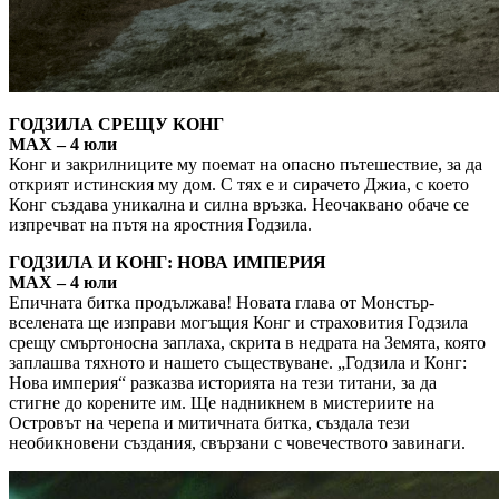
ГОДЗИЛА СРЕЩУ КОНГ
MAX – 4 юли
Конг и закрилниците му поемат на опасно пътешествие, за да
открият истинския му дом. С тях е и сирачето Джиа, с което
Конг създава уникална и силна връзка. Неочаквано обаче се
изпречват на пътя на яростния Годзила.
ГОДЗИЛА И КОНГ: НОВА ИМПЕРИЯ
MAX – 4 юли
Епичната битка продължава! Новата глава от Монстър-
вселената ще изправи могъщия Конг и страховития Годзила
срещу смъртоносна заплаха, скрита в недрата на Земята, която
заплашва тяхното и нашето съществуване. „Годзила и Конг:
Нова империя“ разказва историята на тези титани, за да
стигне до корените им. Ще надникнем в мистериите на
Островът на черепа и митичната битка, създала тези
необикновени създания, свързани с човечеството завинаги.