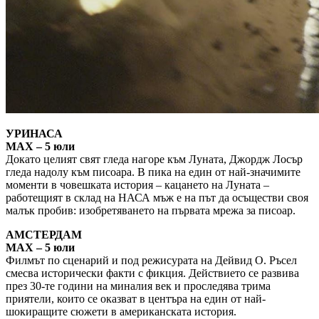
УРИНАСА
MAX – 5 юли
Докато целият свят гледа нагоре към Луната, Джордж Лосър
гледа надолу към писоара. В пика на един от най-значимите
моменти в човешката история – кацането на Луната –
работещият в склад на НАСА мъж е на път да осъществи своя
малък пробив: изобретяването на първата мрежа за писоар.
АМСТЕРДАМ
MAX – 5 юли
Филмът по сценарий и под режисурата на Дейвид О. Ръсел
смесва исторически факти с фикция. Действието се развива
през 30-те години на миналия век и проследява трима
приятели, които се оказват в центъра на един от най-
шокиращите сюжети в американската история.