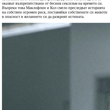
оказват възпрепятствани от бесния сексизъм на времето си.
Въпреки това Маклофлин и Кол смело преследват историята
на собствен огромен риск, поставяйки собствените си животи
в опасност в желанието си да разкрият истината.