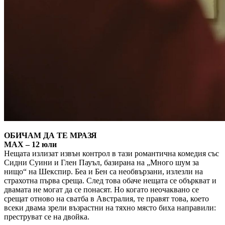
ОБИЧАМ ДА ТЕ МРАЗЯ
MAX – 12 юли
Нещата излизат извън контрол в тази романтична комедия със
Сидни Суини и Глен Пауъл, базирана на „Много шум за
нищо“ на Шекспир. Беа и Бен са необвързани, излезли на
страхотна първа среща. След това обаче нещата се объркват и
двамата не могат да се понасят. Но когато неочаквано се
срещат отново на сватба в Австралия, те правят това, което
всеки двама зрели възрастни на тяхно място биха направили:
преструват се на двойка.