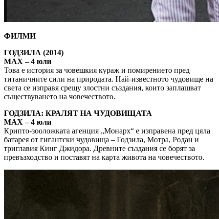
ФИЛМИ
ГОДЗИЛА (2014)
MAX – 4 юли
Това е история за човешкия кураж и помирението пред
титаничните сили на природата. Най-известното чудовище на
света се изправя срещу злостни създания, които заплашват
съществуването на човечеството.
ГОДЗИЛА: КРАЛЯТ НА ЧУДОВИЩАТА
MAX – 4 юли
Крипто-зооложката агенция „Монарх“ е изправена пред цяла
батарея от гигантски чудовища – Годзила, Мотра, Родан и
триглавия Кинг Джидора. Древните създания се борят за
превъзходство и поставят на карта живота на човечеството.