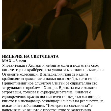
ИМПЕРИЯ НА СВЕТЛИНАТА
MAX – 5 юли
Управителката Хилари и нейните колеги подготвят своя
кинотеатър на крайбрежната улица за местната премиера на
Огнените колесници. В западналия град се надига
крайнодясно движение и навън вилнеят бръснати глави.
Приветливият нов служител Стивън се сприятелява със
затрупаната с проблеми Хилари. Връзката им е колкото
затрогваща, толкова и сърцераздирателна. Филмът е
едновременно красив носталгичен поглед към магията на
киното и изненадващо безпощаден анализ на реалността на
психичните заболявания. “Империя на светлината” е
напомняне, че киното е пространство за колективно