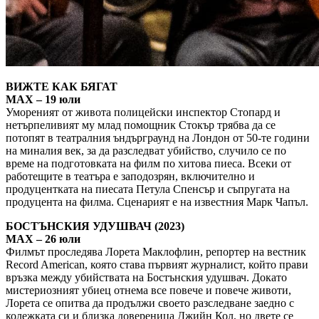
ВИЖТЕ КАК БЯГАТ
MAX – 19 юли
Умореният от живота полицейски инспектор Стопард и
нетърпеливият му млад помощник Стокър трябва да се
потопят в театралния ъндърграунд на Лондон от 50-те години
на миналия век, за да разследват убийство, случило се по
време на подготовката на филм по хитова пиеса. Всеки от
работещите в театъра е заподозрян, включително и
продуцентката на пиесата Петула Спенсър и съпругата на
продуцента на филма. Сценарият е на известния Марк Чапъл.
БОСТЪНСКИЯ УДУШВАЧ (2023)
MAX – 26 юли
Филмът проследява Лорета Маклофлин, репортер на вестник
Record American, която става първият журналист, който прави
връзка между убийствата на Бостънския удушвач. Докато
мистериозният убиец отнема все повече и повече животи,
Лорета се опитва да продължи своето разследване заедно с
колежката си и близка довереница Джийн Кол, но двете се