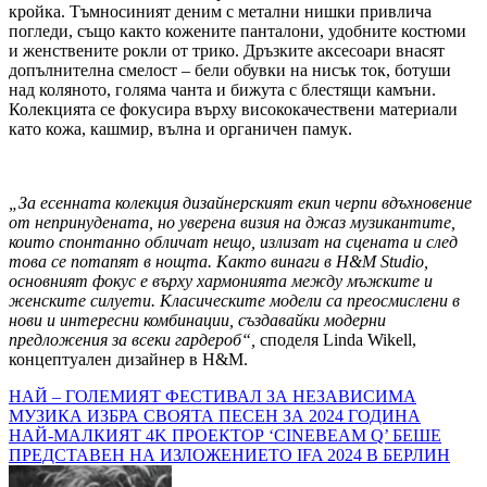
кройка. Тъмносиният деним с метални нишки привлича
погледи, също както кожените панталони, удобните костюми
и женствените рокли от трико. Дръзките аксесоари внасят
допълнителна смелост – бели обувки на нисък ток, ботуши
над коляното, голяма чанта и бижута с блестящи камъни.
Колекцията се фокусира върху висококачествени материали
като кожа, кашмир, вълна и органичен памук.
„За есенната колекция дизайнерският екип черпи вдъхновение
от непринудената, но уверена визия на джаз музикантите,
които спонтанно обличат нещо, излизат на сцената и след
това се потапят в нощта. Както винаги в H&M Studio,
основният фокус е върху хармонията между мъжките и
женските силуети. Класическите модели са преосмислени в
нови и интересни комбинации, създавайки модерни
предложения за всеки гардероб“,
споделя Linda Wikell,
концептуален дизайнер в H&M.
Навигация
НАЙ – ГОЛЕМИЯТ ФЕСТИВАЛ ЗА НЕЗАВИСИМА
МУЗИКА ИЗБРА СВОЯТА ПЕСЕН ЗА 2024 ГОДИНА
НАЙ-МАЛКИЯТ 4K ПРОЕКТОР ‘CINEBEAM Q’ БЕШЕ
ПРЕДСТАВЕН НА ИЗЛОЖЕНИЕТО IFA 2024 В БЕРЛИН