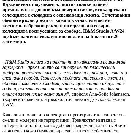
Вдъхновена от музиканти, чиито стилове плавно
преминават от дневни към вечерни визии, всяка дреха
от
селекцията е създадена с освежаваща лекота. Съчетавайки
обемни връхни дрехи от кожа и вълна с елегантни
костюми, небрежни рокли и интересни аксесоари,
колекцията носи усещане за свобода. H&M Studio A/W24
ще бъде налична ексклузивно онлайн на hm.com от 26
септември.
„H&M Studio залага на практични и универсални решения за
гардероба – дрехи, които са едновременно класически и
модерни, подходящи както за ежедневни ситуации, така и за
специални поводи. Този сезон предлага интересни силуети и
обновени класически модели, които ще останат актуални с
години, допълнени от стилни аксесоари, които придават
стилен завършек на всяка визия”
, споделя Ann-Sofie Johansson,
творчески съветник и ръководител дизайн дамско облекло в
H&M.
Ключовите модели в колекцията преоткриват класиките със
смели и модерни интерпретации. Тренчкотът изпъква с
интересни детайли, които добавят съвременен акцент. Якето
от агнешка кожа символизира елегантност с обемната си