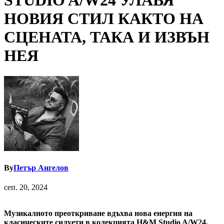
STUDIO A/W24 УЛАВЯ
НОВИЯ СТИЛ КАКТО НА
СЦЕНАТА, ТАКА И ИЗВЪН
НЕЯ
By
Петър Ангелов
сеп. 20, 2024
Музикалното преоткриване вдъхва нова енергия на
класическите силуети в колекцията H&M Studio A/W24.