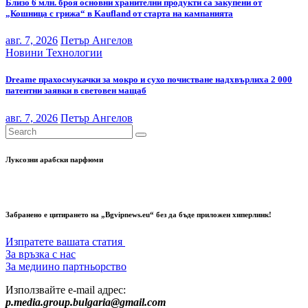
Близо 6 млн. броя основни хранителни продукти са закупени от
„Кошница с грижа“ в Kaufland от старта на кампанията
авг. 7, 2026
Петър Ангелов
Новини
Технологии
Dreame прахосмукачки за мокро и сухо почистване надхвърлиха 2 000
патентни заявки в световен мащаб
авг. 7, 2026
Петър Ангелов
Луксозни арабски парфюми
Забранено е цитирането на „Bgvipnews.eu“ без да бъде приложен хиперлинк!
Изпратете вашата статия
За връзка с нас
За медиино партньорство
Използвайте e-mail адрес:
p.media.group.bulgaria@gmail.com