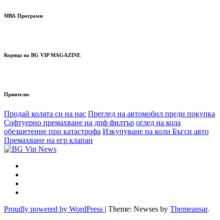
МВА Програми
Корица на BG VIP MAGAZINE
Приятели:
Продай колата си на нас
Преглед на автомобил преди покупка
Софтуерно премахване на дпф филтър
оглед на кола
обезщетение при катастрофа
Изкупуване на коли Бъгси авто
Премахване на егр клапан
Proudly powered by WordPress
|
Theme: Newses by
Themeansar
.