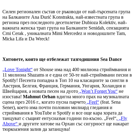
Силен регионален състав се ръководи от най-търсената група
на Балканите Ana Đurić Konstrakta, най-известната група в
региона през последното десетилетие Dubioza Kolektiv, най-
важната женска трап група на Балканите Senidah, сензацията
Crni Cerak , уникалната Mimi Mercedez и новодошлите Tam,
Micka Lifa и Da Wreck!
Хитовете, които ще отбележат тазгодишния Sea Dance
„Love Tonight“
от Shouse има над 400 милиона стриймвания и
11 милиона Shazams и е една от 50-те най-стриймвани песни в
Spotify! Песента попадна в Топ 10 на класациите за сингли в
Австрия, Белгия, Франция, Германия, Унгария, Холандия и
Швейцария, а новата песен на дуото
„Won’t Forget You“
не
изостава!
Mahmut Orhan
вдигна много прах на музикалната
сцена през 2016 г., когато пусна парчето
„Feel“
(feat. Sena
Sener), което има почти половин милиард гледания и
стриймвания в YouTube и Spotify и все още кара хората да
танцуват с същият ентусиазъм години по-късно. „Feel“,
„Fly
Above“
и другите хитове на Орхан със сигурност ще накарат
тюркоазения залив да затанцува!