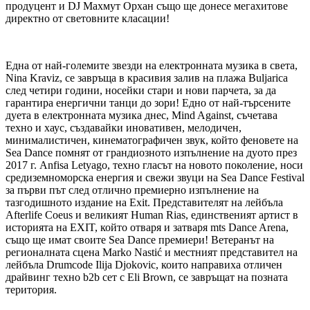
продуцент и DJ Махмут Орхан също ще донесе мегахитове
директно от световните класации!
Една от най-големите звезди на електронната музика в света,
Nina Kraviz, се завръща в красивия залив на плажа Buljarica
след четири години, носейки стари и нови парчета, за да
гарантира енергични танци до зори! Едно от най-търсените
дуета в електронната музика днес, Mind Against, съчетава
техно и хаус, създавайки иновативен, мелодичен,
минималистичен, кинематографичен звук, който феновете на
Sea Dance помнят от грандиозното изпълнение на дуото през
2017 г. Anfisa Letyago, техно гласът на новото поколение, носи
средиземноморска енергия и свежи звуци на Sea Dance Festival
за първи път след отлично премиерно изпълнение на
тазгодишното издание на Exit. Представителят на лейбъла
Afterlife Coeus и великият Human Rias, единственият артист в
историята на EXIT, който отваря и затваря mts Dance Arena,
също ще имат своите Sea Dance премиери! Ветеранът на
регионалната сцена Marko Nastić и местният представител на
лейбъла Drumcode Ilija Djokovic, които направиха отличен
драйвинг техно b2b сет с Eli Brown, се завръщат на позната
територия.