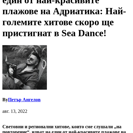
един от най-красивите
плажове на Адриатика: Най-
големите хитове скоро ще
пристигнат в Sea Dance!
By
Петър Ангелов
авг. 13, 2022
Световни и регионални хитове, които сме слушали „на
повторение“, идват на едни от най-красивите плажове на