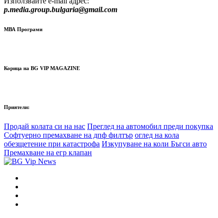
Използвайте e-mail адрес:
p.media.group.bulgaria@gmail.com
МВА Програми
Корица на BG VIP MAGAZINE
Приятели:
Продай колата си на нас
Преглед на автомобил преди покупка
Софтуерно премахване на дпф филтър
оглед на кола
обезщетение при катастрофа
Изкупуване на коли Бъгси авто
Премахване на егр клапан