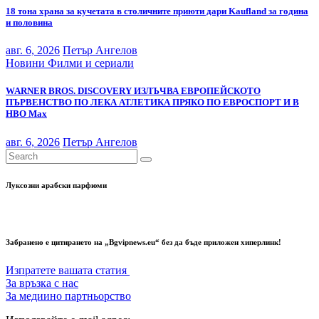
18 тона храна за кучетата в столичните приюти дари Kaufland за година
и половина
авг. 6, 2026
Петър Ангелов
Новини
Филми и сериали
WARNER BROS. DISCOVERY ИЗЛЪЧВА ЕВРОПЕЙСКОТО
ПЪРВЕНСТВО ПО ЛЕКА АТЛЕТИКА ПРЯКО ПО ЕВРОСПОРТ И В
НВО Мах
авг. 6, 2026
Петър Ангелов
Луксозни арабски парфюми
Забранено е цитирането на „Bgvipnews.eu“ без да бъде приложен хиперлинк!
Изпратете вашата статия
За връзка с нас
За медиино партньорство