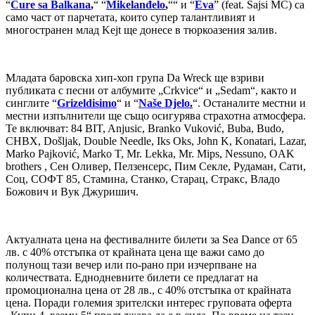
“
Cure sa Balkana
,
“ “
Mikelanđelo
,
““ и “
Eva
” (feat. Sajsi MC) са
само част от парчетата, които супер талантливият и
многостранен млад Kejt ще донесе в тюркоазения залив.
Младата баровска хип-хоп група Da Wreck ще взриви
публиката с песни от албумите „Crkvice“ и „Sedam“, както и
синглите “
Grizeldisimo
“ и “
Naše Djelo
.
“. Останалите местни и
местни изпълнители ще също осигурява страхотна атмосфера.
Те включват: 84 BIT, Anjusic, Branko Vuković, Buba, Budo,
CHBX, Došljak, Double Needle, Iks Oks, John K, Konatari, Lazar,
Marko Pajković, Marko T, Mr. Lekka, Mr. Mips, Nessuno, OAK
brothers , Сен Оливер, Пелзенсерс, Пим Секле, Рудаман, Сати,
Соц, СОФТ 85, Стамина, Станко, Старац, Стракс, Владо
Божович и Вук Джуришич.
Актуалната цена на фестивалните билети за Sea Dance от 65
лв. с 40% отстъпка от крайната цена ще важи само до
полунощ тази вечер или по-рано при изчерпване на
количествата. Еднодневните билети се предлагат на
промоционална цена от 28 лв., с 40% отстъпка от крайната
цена. Поради големия зрителски интерес груповата оферта