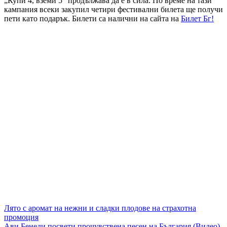
„Купи 4, вземи 5“ продължава да е в сила. По време на тази
кампания всеки закупил четири фестивални билета ще получи
пети като подарък. Билети са налични на сайта на
Билет Бг!
Навигация
Лято с аромат на нежни и сладки плодове на страхотна
промоция
Ави Бенеди посвети прочувствена песен на България (Видео)