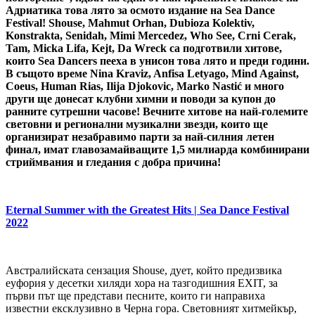
Адриатика това лято за осмото издание на Sea Dance
Festival! Shouse, Mahmut Orhan, Dubioza Kolektiv,
Konstrakta, Senidah, Mimi Mercedez, Who See, Crni Cerak,
Tam, Micka Lifa, Kejt, Da Wreck са подготвили хитове,
които Sea Dancers пееха в унисон това лято и преди години.
В същото време Nina Kraviz, Anfisa Letyago, Mind Against,
Coeus, Human Rias, Ilija Djokovic, Marko Nastić и много
други ще донесат клубни химни и поводи за купон до
ранните сутрешни часове! Вечните хитове на най-големите
световни и регионални музикални звезди, които ще
организират незабравимо парти за най-силния летен
финал, имат главозамайващите 1,5 милиарда комбинирани
стриймвания и гледания с добра причина!
Eternal Summer with the Greatest Hits | Sea Dance Festival
2022
Австралийската сензация Shouse, дует, който предизвика
еуфория у десетки хиляди хора на тазгодишния EXIT, за
първи път ще представи песните, които ги направиха
известни ексклузивно в Черна гора. Световният хитмейкър,