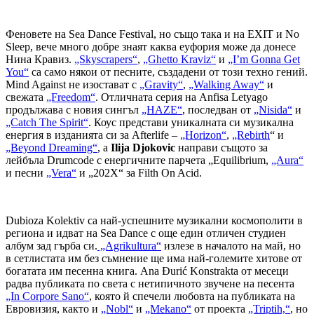
Феновете на Sea Dance Festival, но също така и на EXIT и No
Sleep, вече много добре знаят каква еуфория може да донесе
Нина Кравиз.
„Skyscrapers“
,
„Ghetto Kraviz“
и
„I’m Gonna Get
You“
са само някои от песните, създадени от този техно гений.
Mind Against не изостават с
„Gravity“
,
„Walking Away“
и
свежата
„Freedom“
. Отличната серия на Anfisa Letyago
продължава с новия сингъл
„HAZE“
, последван от
„Nisida“
и
„Catch The Spirit“
. Коус представи уникалната си музикална
енергия в изданията си за Afterlife –
„Horizon“
,
„Rebirth
“ и
„Beyond Dreaming“
, а
Ilija Djokovic
направи същото за
лейбъла Drumcode с енергичните парчета „Equilibrium,
„Aura“
и песни
„Vera“
и „202X“ за Filth On Acid.
Dubioza Kolektiv са най-успешните музикални космополити в
региона и идват на Sea Dance с още един отличен студиен
албум зад гърба си.
„Agrikultura“
излезе в началото на май, но
в сетлистата им без съмнение ще има най-големите хитове от
богатата им песенна книга. Ana Đurić Konstrakta от месеци
радва публиката по света с нетипичното звучене на песента
„In Corpore Sano“
, която й спечели любовта на публиката на
Евровизия, както и
„Nobl“
и
„Mekano“
от проекта
„Triptih,“
, но