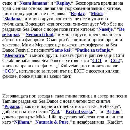
също и “
Neam šamana
“ и “
Replay
,
“ Безспорната кралица на
трап Сенида отново ще запали тюркоазения залив с хитове,
чиято популярност не намалява: “
Replay
,
“ “
Mišići
,
“
“
Slađana
,
“ и много други, които тя ще пее в унисон с
публиката. Водещият черногорски хип-хоп дует Who See ще
раздвижи Sea Dance с добре познатите хитове: “
Naselje
,
“ “
Đe
se kupaš
,
” “
Nemam ti kad
,
” и много други, превърнали се в
абсолютни фаворити. С мощни бас линии и противоречиви
текстове, Мими Мерседес ще нажежи атмосферата на Sea
Dance Festival с песните“
Samo keš
,
” “
Patike za trčanje
,
“
“
Kleopatra
,
“ и много други. Новата трап и рап сензация Crni
Cerak ще забавлява Sea Dance с хитове като “
CC1
“ и “
CC2
“,
които направиха за филма „Južni vetar“, но и новото парче
“
CC3
“,, изпълнено за първи път на EXIT с десетки хиляди
фенове, подскачащи на всеки такт.
Изгряващата поп звезда и талантлива певица и автор на песни
Tam ще раздвижи Sea Dance с новия летен хит сингъл
“
Pogana
,
”, както и парчета от дебютното си EP „Refleksija“,
добре познатите песни “
Žad
,
“ “
Brži od svega
,
“ ,“ и “
Aj ćao
,
“,
докато трапърът Micka Lifа представя забележителни сингли
като “
Njiham
,
“ „
Naturale & Pure
,
“ и незабравимия „Kardio“.