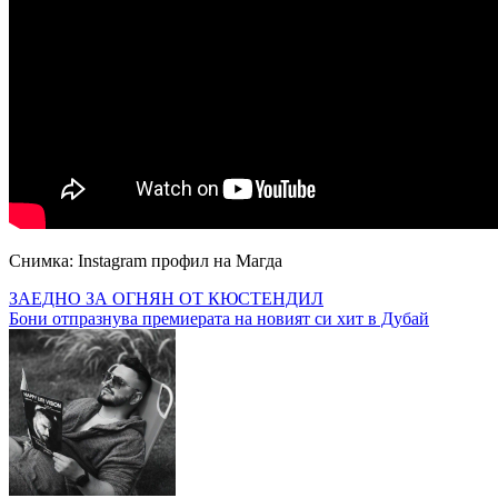
Снимка: Instagram профил на Магда
Навигация
ЗАЕДНО ЗА ОГНЯН ОТ КЮСТЕНДИЛ
Бони отпразнува премиерата на новият си хит в Дубай