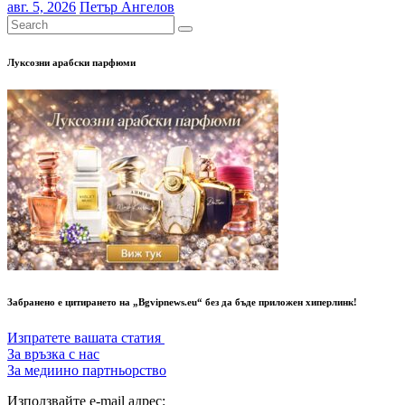
авг. 5, 2026
Петър Ангелов
Луксозни арабски парфюми
Забранено е цитирането на „Bgvipnews.eu“ без да бъде приложен хиперлинк!
Изпратете вашата статия
За връзка с нас
За медиино партньорство
Използвайте e-mail адрес: