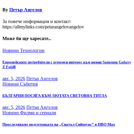
By
Петър Ангелов
За повече информация и контакт:
https://allmylinks.com/petarangelovangelov
Може би ще харесате..
Новини
Технологии
Европейските потребители с огромен интерес към новия Samsung Galaxy
Z Fold8
авг. 5, 2026
Петър Ангелов
Новини
Събития
БЪЛГАРИЯ ПОСЯГА КЪМ ЛЮТАТА СВЕТОВНА ТИТЛА
авг. 5, 2026
Петър Ангелов
Новини
Филми и сериали
Проследяваме подготовката на „Сиатъл Сийхоукс“ в HBO Max