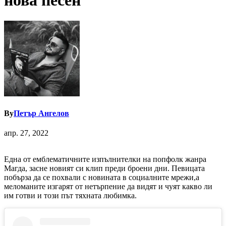
нова песен
By
Петър Ангелов
апр. 27, 2022
Една от емблематичните изпълнителки на попфолк жанра
Магда, засне новият си клип преди броени дни. Певицата
побърза да се похвали с новината в социалните мрежи,а
меломаните изгарят от нетърпение да видят и чуят какво ли
им готви и този път тяхната любимка.