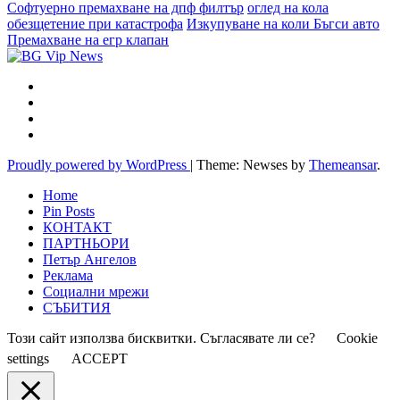
Софтуерно премахване на дпф филтър
оглед на кола
обезщетение при катастрофа
Изкупуване на коли Бъгси авто
Премахване на егр клапан
Proudly powered by WordPress
|
Theme: Newses by
Themeansar
.
Home
Pin Posts
КОНТАКТ
ПАРТНЬОРИ
Петър Ангелов
Реклама
Социални мрежи
СЪБИТИЯ
Този сайт използва бисквитки. Съгласявате ли се?
Cookie
settings
ACCEPT