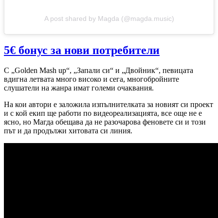
A post shared by Magda (@magda.music)
5€ бонус за нови потребители
С „Golden Mash up“, „Запали си“ и „Двойник“, певицата
вдигна летвата много високо и сега, многобройните
слушатели на жанра имат големи очаквания.
На кои автори е заложила изпълнителката за новият си проект
и с кой екип ще работи по видеореализацията, все още не е
ясно, но Магда обещава да не разочарова феновете си и този
път и да продължи хитовата си линия.