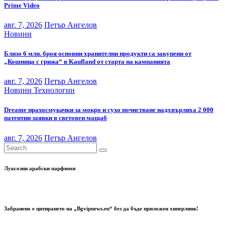
Prime Video
авг. 7, 2026
Петър Ангелов
Новини
Близо 6 млн. броя основни хранителни продукти са закупени от
„Кошница с грижа“ в Kaufland от старта на кампанията
авг. 7, 2026
Петър Ангелов
Новини
Технологии
Dreame прахосмукачки за мокро и сухо почистване надхвърлиха 2 000
патентни заявки в световен мащаб
авг. 7, 2026
Петър Ангелов
Луксозни арабски парфюми
Забранено е цитирането на „Bgvipnews.eu“ без да бъде приложен хиперлинк!