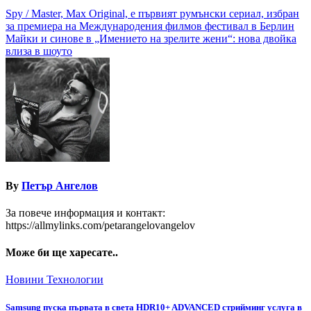
Навигация
Spy / Master, Max Original, е първият румънски сериал, избран
за премиера на Международения филмов фестивал в Берлин
Майки и синове в „Имението на зрелите жени“: нова двойка
влиза в шоуто
By
Петър Ангелов
За повече информация и контакт:
https://allmylinks.com/petarangelovangelov
Може би ще харесате..
Новини
Технологии
Samsung пуска първата в света HDR10+ ADVANCED стрийминг услуга в