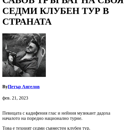
САВОВ ТРЪГВАТ НА СВОЯ
СЕДМИ КЛУБЕН ТУР В
СТРАНАТА
By
Петър Ангелов
фев. 21, 2023
Певицата с кадифения глас и нейния музикант дадоха
началото на поредно национално турне.
Това е техният седми съвместен клубен тур.