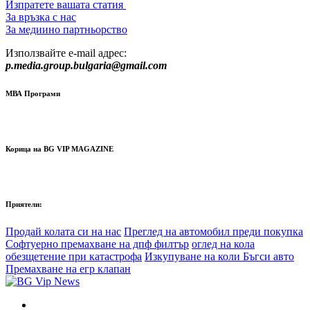
Изпратете вашата статия
За връзка с нас
За медиино партньорство
Използвайте e-mail адрес:
p.media.group.bulgaria@gmail.com
МВА Програми
Корица на BG VIP MAGAZINE
Приятели:
Продай колата си на нас
Преглед на автомобил преди покупка
Софтуерно премахване на дпф филтър
оглед на кола
обезщетение при катастрофа
Изкупуване на коли Бъгси авто
Премахване на егр клапан