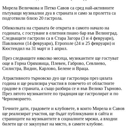
Мирела Величкова и Петко Савов са сред най-активните
пътуващи музикални дуа в страната и само за пролетта са
подготвили близо 20 гастрола.
Обиколката на страната бе открита в самото начало на
годината, с гостуване в елитния пиано бар във Велинград.
Следващите гастроли са в Стара Загора (3 и 4 февруари),
Павликени (14 февруари), Етрополе (24 и 25 февруари) и
Кюстендил на 31 март и 1 април.
През следващите няколко месеца, музикантите ще гостуват
още в Горна Оряховица, Плевен, Габрово, Севлиево,
Силистра, Видин, Карлово, Белене и Враца.
Атрактивното търновско дуо ще гастролира през цялата
година и ще реализира участия в повечето от областните
градове в страната, а също разбира се и във Велико Търново.
През лятото музикантите по традиция ще гастролират и по
Черноморието.
Точните дати, градовете и клубовете, в които Мирела и Савов
ще реализират участия, ще бъдат публикувани в сайта и
страниците на музикантите в социалните мрежи, а входни
билети ще се закупуват на място, в самите клубове.