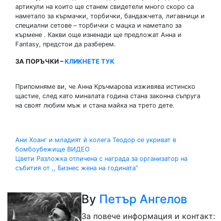
артикули на които ще станем свидетели много скоро са
наметало за кърмачки, торбички, бандажчета, лигавници и
специални сетове – торбички с мацка и наметало за
кърмене . Какви още изненади ще предложат Анна и
Fantasy, предстои да разберем.
ЗА ПОРЪЧКИ –
КЛИКНЕТЕ ТУК
Припомняме ви, че Анна Кръчмарова изживява истинско
щастие, след като миналата година стана законна съпруга
на своят любим мъж и стана майка на трето дете.
Навигация
Ани Хоанг и младият й колега Теодор се укриват в
бомбоубежище ВИДЕО
Цвети Разложка отличена с награда за организатор на
събития от ,, Бизнес жена на годината”
By
Петър Ангелов
За повече информация и контакт: