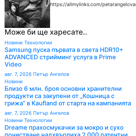
https://allmylinks.com/petarangelov
Може би ще харесате..
Новини
Технологии
Samsung пуска първата в света HDR10+
ADVANCED стрийминг услуга в Prime
Video
авг. 7, 2026
Петър Ангелов
Новини
Близо 6 млн. броя основни хранителни
продукти са закупени от „Кошница с
грижа“ в Kaufland от старта на кампанията
авг. 7, 2026
Петър Ангелов
Новини
Технологии
Dreame прахосмукачки за мокро и сухо
почистване надхвърлиха 2 000 патентни