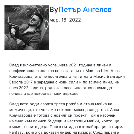
By
Петър Ангелов
мар. 18, 2022
След изключително успешната 2021 година в личен и
професионален план на познатата ни от Мастър Шеф Анна
Кръчмарова, ето че носителката на титлата Мисис България
Европа 2017 е заредена с нови сили и по всичко личи, че
през 2022 година, родната красавица отново няма да
почива и ще покорява нови върхове.
След като роди своята трета рожба и стана майка на
момиченце, ето че само няколко месеца след това, Анна
Кръчмарова е готова с новият си проект. Той е насочен
именно към всички бъдещи и настоящи майки, които ще
кърмят своите деца. Проектът идва в колаборация с фирма
Fantasy, които са доказан лидер на пазара. Сред първите