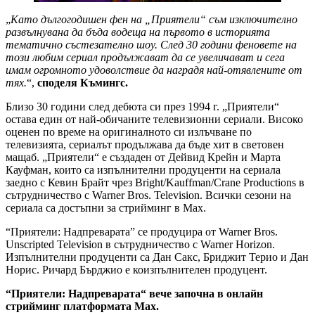
„
Като дългогодишен фен на „Приятели“ съм изключително
развълнувана да бъда водеща на първото в историята
тематично състезателно шоу. След 30 години феновете на
този любим сериал продължават да се увеличават и сега
имам огромното удоволствие да наградя най-отявлените от
тях.
“,
споделя Къмингс.
Близо 30 години след дебюта си през 1994 г. „Приятели“
остава един от най-обичаните телевизионни сериали. Високо
оценен по време на оригиналното си излъчване по
телевизията, сериалът продължава да бъде хит в световен
мащаб. „Приятели“ е създаден от Дейвид Крейн и Марта
Кауфман, които са изпълнителни продуценти на сериала
заедно с Кевин Брайт чрез Bright/Kauffman/Crane Productions в
сътрудничество с Warner Bros. Television. Всички сезони на
сериала са достъпни за стрийминг в Max.
“Приятели: Надпреварата” се продуцира от Warner Bros.
Unscripted Television в сътрудничество с Warner Horizon.
Изпълнителни продуценти са Дан Сакс, Бриджит Терио и Дан
Норис. Ричард Бърджио е коизпълнителен продуцент.
“Приятели: Надпреварата“ вече започна в онлайн
стрийминг платформата Max.