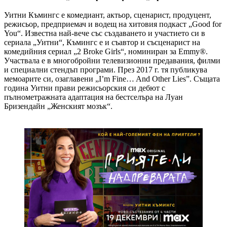
Уитни Къмингс е комедиант, актьор, сценарист, продуцент,
режисьор, предприемач и водещ на хитовия подкаст „Good for
You“. Известна най-вече със създаването и участието си в
сериала „Уитни“, Къмингс е и съавтор и съсценарист на
комедийния сериал „2 Broke Girls“, номиниран за Emmy®.
Участвала е в многобройни телевизионни предавания, филми
и специални стендъп програми. През 2017 г. тя публикува
мемоарите си, озаглавени „I’m Fine… And Other Lies”. Същата
година Уитни прави режисьорския си дебют с
пълнометражната адаптация на бестселъра на Луан
Бризендайн „Женският мозък“.