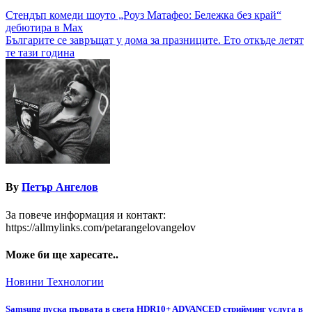
Навигация
Стендъп комеди шоуто „Роуз Матафео: Бележкa без край“
дебютира в Max
Българите се завръщат у дома за празниците. Ето откъде летят
те тази година
By
Петър Ангелов
За повече информация и контакт:
https://allmylinks.com/petarangelovangelov
Може би ще харесате..
Новини
Технологии
Samsung пуска първата в света HDR10+ ADVANCED стрийминг услуга в