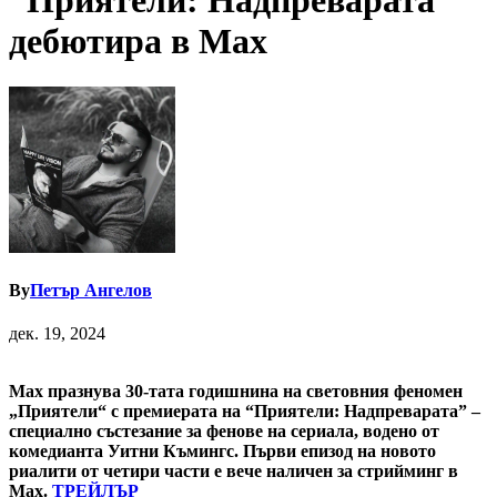
“Приятели: Надпреварата”
дебютира в Max
By
Петър Ангелов
дек. 19, 2024
Max празнува 30-тата годишнина на световния феномен
„Приятели“ с премиерата на “Приятели: Надпреварата” –
специално състезание за фенове на сериала, водено от
комедианта Уитни Къмингс. Първи епизод на новото
риалити от четири части е вече наличен за стрийминг в
Max.
ТРЕЙЛЪР