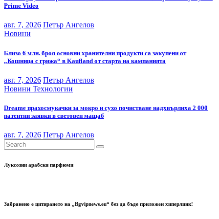
Prime Video
авг. 7, 2026
Петър Ангелов
Новини
Близо 6 млн. броя основни хранителни продукти са закупени от
„Кошница с грижа“ в Kaufland от старта на кампанията
авг. 7, 2026
Петър Ангелов
Новини
Технологии
Dreame прахосмукачки за мокро и сухо почистване надхвърлиха 2 000
патентни заявки в световен мащаб
авг. 7, 2026
Петър Ангелов
Луксозни арабски парфюми
Забранено е цитирането на „Bgvipnews.eu“ без да бъде приложен хиперлинк!