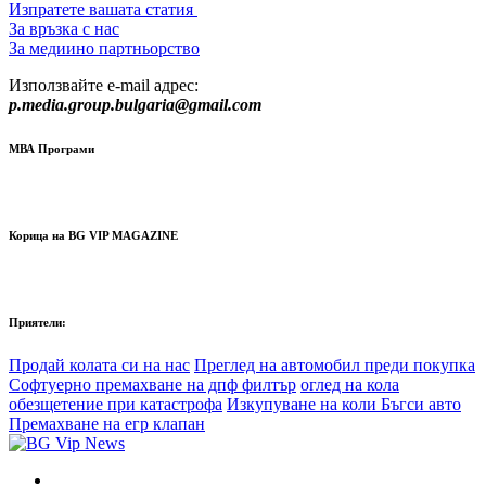
Изпратете вашата статия
За връзка с нас
За медиино партньорство
Използвайте e-mail адрес:
p.media.group.bulgaria@gmail.com
МВА Програми
Корица на BG VIP MAGAZINE
Приятели:
Продай колата си на нас
Преглед на автомобил преди покупка
Софтуерно премахване на дпф филтър
оглед на кола
обезщетение при катастрофа
Изкупуване на коли Бъгси авто
Премахване на егр клапан