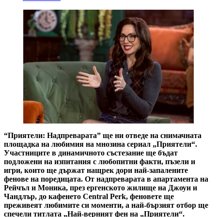
“Приятели: Надпреварата” ще ни отведе на снимачната
площадка на любимия на мнозина сериал „Приятели“.
Участниците в динамичното състезание ще бъдат
подложени на изпитания с любопитни факти, пъзели и
игри, които ще държат нащрек дори най-запалените
фенове на поредицата. От надпреварата в апартамента на
Рейчъл и Моника, през ергенското жилище на Джоуи и
Чандлър, до кафенето Central Perk, феновете ще
преживеят любимите си моменти, а най-бързият отбор ще
спечели титлата „Най-верният фен на „Приятели“.