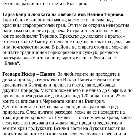
кухня на различните кътчета в България.
Гарга баир и люлката на любовта във Велико Търново
.
Гарга баир е живописно място, което се извисява над
красивия старопрестолен град. От там се открива невероятна
панорама над целия град, река Янтра и зелените хълмове,
които заобикалят Търново. Преходът до люлката е кратък –
отнема около 20 минути пеша и е подходящ както за деца, така
и за по-възрастни хора. В района на старата столица може да
опитате традиционен горнооряховски суджук, ряховска
пастърма, както и така популярния еленски бут и филе
„Елена“.
Геопарк Искър – Панега
. За любителите на преходите и
дивата природа, екопътеката Искър-Панега е една от най-
красивите в България и предлага гъста, наподобяваща
джунгла природа. Местоположението и е близо до София, а по
време на прехода може да видите над 120 вида птици, 25 от
които са вписани в Червената книга на България.
Дестинацията е подходяща за еднодневна разходка сред
природата. След дългата разходка, може да се насладите на
традиционен крокмач от Луковит – това е млечна храна, която
е служела за прехрана на хората още преди хилядолетия в
земите край гр.Луковит. Всички гости на Луковит могат да
опитат вариациите на крокмачс червена чушка, с чесън или