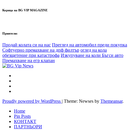
Корица на BG VIP MAGAZINE
Приятели:
Продай колата си на нас
Преглед на автомобил преди покупка
Софтуерно премахване на дпф филтър
оглед на кола
обезщетение при катастрофа
Изкупуване на коли Бъгси авто
Премахване на егр клапан
Proudly powered by WordPress
|
Theme: Newses by
Themeansar
.
Home
Pin Posts
КОНТАКТ
ПАРТНЬОРИ