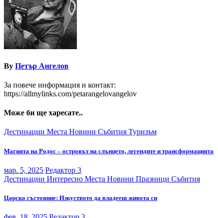
By
Петър Ангелов
За повече информация и контакт:
https://allmylinks.com/petarangelovangelov
Може би ще харесате..
Дестинации
Места
Новини
Събития
Туризъм
Магията на Родос – островът на слънцето, легендите и трансформацията
мар. 5, 2025
Редактор 3
Дестинации
Интересно
Места
Новини
Празници
Събития
Царско състояние: Изкуството да владееш живота си
фев. 18, 2025
Редактор 3