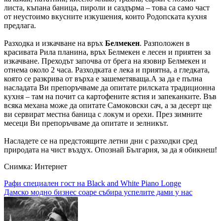
листа, къпана баница, пироли и саздърма – това са само част
от неустоимо вкусните изкушения, които Родопската кухня
предлага.
Разходка и изкачване на връх
Белмекен
. Разположен в
красивата Рила планина, връх Белмекен е лесен и приятен за
изкачване. Преходът започва от брега на язовир Белмекен и
отнема около 2 часа. Разходката е лека и приятна, а гледката,
която се разкрива от върха е зашеметяваща.А за да е пълна
насладата Ви препоръчваме да опитате рилската традиционна
кухня – там на почит са картофените ястия и запеканките. Във
всяка механа може да опитате Самоковски сач, а за десерт ще
ви сервират местна баница с локум и орехи. През зимните
месеци Ви препоръчваме да опитате и зелникът.
Насладете се на предстоящите летни дни с разходки сред
природата на чист въздух. Опознай България, за да я обикнеш!
Снимка: Интернет
Навигация
Рафи специален гост на Black and White Piano Longe
Дамско модно бизнес соаре събира успелите дами у нас