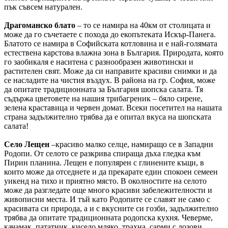
пък съвсем натурален.
Драгоманско блато
– то се намира на 40км от столицата и
може да го съчетаете с похода до екопътеката Искър-Панега.
Блатото се намира в Софийската котловина и е най-голямата
естествена карстова влажна зона в България. Природата, която
го заобикаля е наситена с разнообразен животински и
растителен свят. Може да си направите красиви снимки и да
се насладите на чистия въздух. В района на гр. София, може
да опитате традиционната за България шопска салата. Тя
съдържа цветовете на нашия трибагреник – бяло сирене,
зелена краставица и червен домат. Всеки посетител на нашата
страна задължително трябва да е опитал вкуса на шопската
салата!
Село Лещен
–красиво малко селце, намиращо се в Западни
Родопи. От селото се разкрива спираща дъха гледка към
Пирин планина. Лещен е популярен с глинените къщи, в
които може да отседнете и да прекарате един спокоен семеен
уикенд на тихо и приятно място. В околностите на селото
може да разгледате още много красиви забележителности и
живописни места. И тъй като Родопите се славят не само с
красивата си природа, а и с вкусните си гозби, задължително
трябва да опитате традиционната родопска кухня. Чеверме,
качамак, пататник, кисело мляко, трахна, сарми с лозови