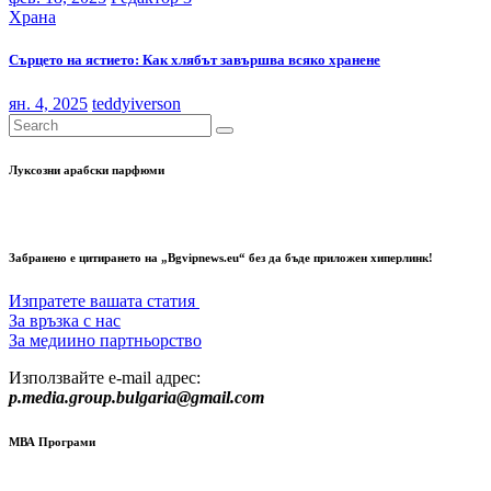
Храна
Сърцето на ястието: Как хлябът завършва всяко хранене
ян. 4, 2025
teddyiverson
Луксозни арабски парфюми
Забранено е цитирането на „Bgvipnews.eu“ без да бъде приложен хиперлинк!
Изпратете вашата статия
За връзка с нас
За медиино партньорство
Използвайте e-mail адрес:
p.media.group.bulgaria@gmail.com
МВА Програми