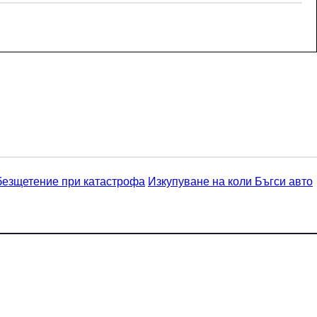
безщетение при катастрофа
Изкупуване на коли Бъгси авто