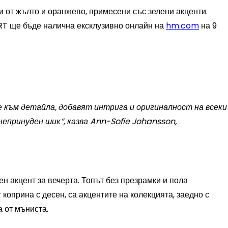
 от жълто и оранжево, примесени със зелени акценти.
RT ще бъде налична ексклузивно онлайн на
hm.com
на 9
 към детайла, добавят интрига и оригиналност на всеки
 непринуден шик“, казва Ann-Sofie Johansson,
н акцент за вечерта. Топът без презрамки и пола
 коприна с десен, са акцентите на колекцията, заедно с
 от мъниста.