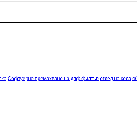
пка
Софтуерно премахване на дпф филтър
оглед на кола
о