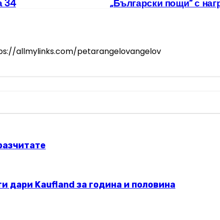
а 34
„Български пощи“ с на
tps://allmylinks.com/petarangelovangelov
разчитате
и дари Kaufland за година и половина