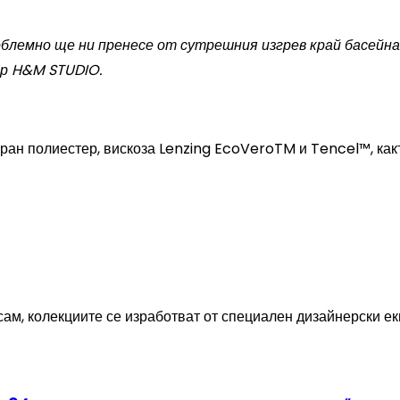
облемно ще ни пренесе от сутрешния изгрев край басейн
ер H&M STUDIO.
ан полиестер, вискоза Lenzing EcoVeroTM и Tencel™, както
м, колекциите се изработват от специален дизайнерски еки