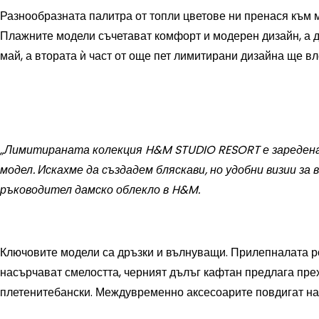
Разнообразната палитра от топли цветове ни пренася към 
Плажните модели съчетават комфорт и модерен дизайн, а 
май, а втората ѝ част от още пет лимитирани дизайна ще вл
„Лимитираната колекция H&M STUDIO RESORT е заредена с
модел. Искахме да създадем бляскави, но удобни визии за 
ръководител дамско облекло в H&M.
Ключовите модели са дръзки и вълнуващи. Прилепналата ро
насърчават смелостта, черният дълъг кафтан предлага прехо
плетенитебански. Междувременно аксесоарите повдигат нас