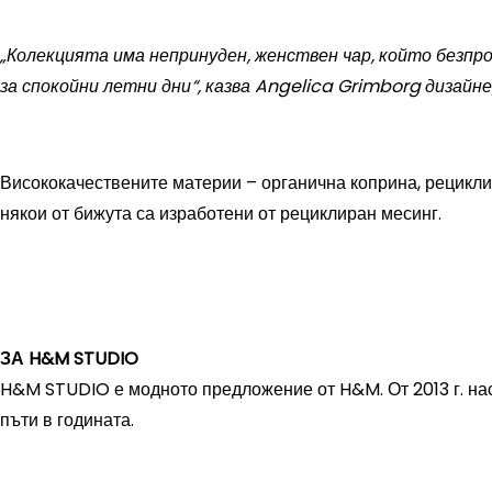
„Колекцията има непринуден, женствен чар, който безпр
за спокойни летни дни“, казва Angelica Grimborg дизайн
Висококачествените материи – органична коприна, рециклир
някои от бижута са изработени от рециклиран месинг.
ЗА
H
&
M
STUDIO
H&M STUDIO е модното предложение от H&M. От 2013 г. наса
пъти в годината.