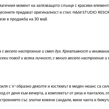
магичния момент на залязващото слънце с красиви елементи
десените придават оригиналност и стил. H&M STUDIO RESO
езе в продажба на 30 май.
 весело настроение и смел дух. Креативност и внимание
всеки повод и всяка личност, с много весело настроение и
кля с V-образно деколте и костюмът в меден нюанс са силе
д от деня към вечерта, а комплектът от риза и панталон, от
троението със златни кожени сандали, мини чанта и бижута