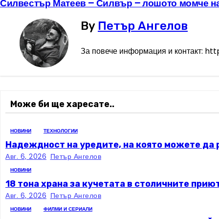
Силвестър Матеев – Силвър – лошото момче н
Н
а
By
Петър Ангелов
в
За повече информация и контакт: ht
и
г
Може би ще харесате..
а
ц
НОВИНИ
ТЕХНОЛОГИИ
Надеждност на уредите, на която можете да 
и
Авг. 6, 2026
Петър Ангелов
я
НОВИНИ
18 тона храна за кучетата в столичните приют
Авг. 6, 2026
Петър Ангелов
НОВИНИ
ФИЛМИ И СЕРИАЛИ