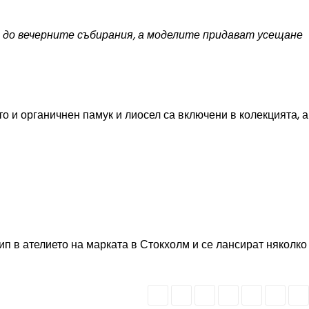
а до вечерните събирания, а моделите придават усещане
 и органичнен памук и лиосел са включени в колекцията, а
п в ателието на марката в Стокхолм и се лансират няколко