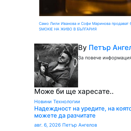
Навигация
Само Лили Иванова и Софи Маринова продават б
SMOKIE НА ЖИВО В БЪЛГАРИЯ
By
Петър Анге
За повече информация и
Може би ще харесате..
Новини
Технологии
Надеждност на уредите, на коят
можете да разчитате
авг. 6, 2026
Петър Ангелов