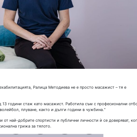
ехабилитацията, Ралица Методиева не е просто масажист – тя е
д 13 години стаж като масажист. Работила съм с професионални отб
волейбол, плуване, както и дълги години в чужбина.“
и от най-добрите спортисти и публични личности ѝ се доверяват, ко
сионална грижа за тялото.