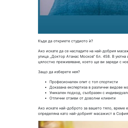
Къде да откриете студиото ѝ?
Ако искате да се насладите на най-добрия маса
улица „Доктор Атанас Москов“ бл. 458. В уютна
цялостно преживяване, което ще ви зареди с нов
Защо да изберете нея?
Професионален опит с топ спортисти
Доказана експертиза в различни видове м
Уникален подход, съобразен с индивидуал
Отлични отзиви от доволни клиенти
Ако искате най-доброто за вашето тяло, време е
определяна като най-добрият масажист в София