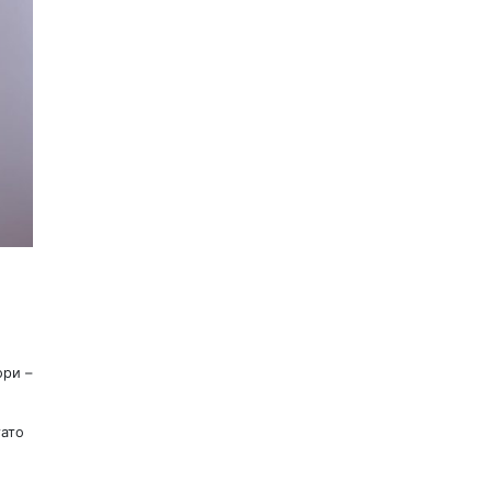
ори –
гато