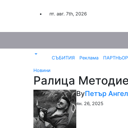
Skip
to
пт. авг. 7th, 2026
content
СЪБИТИЯ
Реклама
ПАРТНЬО
Новини
Ралица Методие
By
Петър Анге
ян. 26, 2025