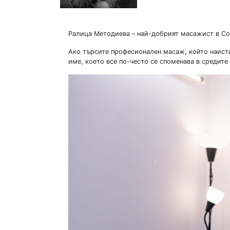
Ралица Методиева – най-добрият масажист в Соф
Ако търсите професионален масаж, който наисти
име, което все по-често се споменава в средите 