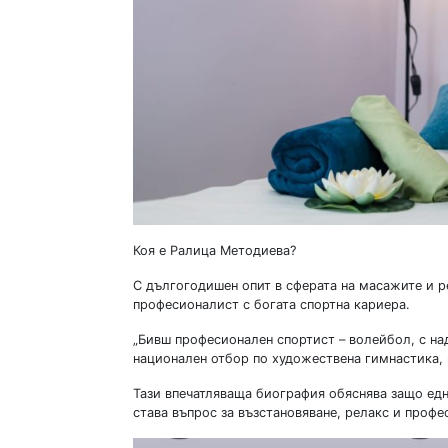
Коя е Ралица Методиева?
С дългогодишен опит в сферата на масажите и р
професионалист с богата спортна кариера.
„Бивш професионален спортист – волейбол, с на
национален отбор по художествена гимнастика, 
Тази впечатляваща биография обяснява защо едн
става въпрос за възстановяване, релакс и профе