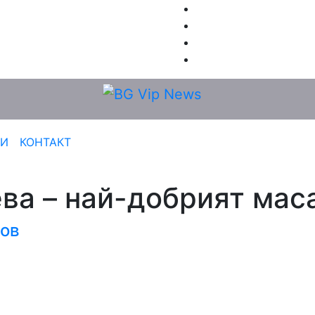
РИ
КОНТАКТ
ва – най-добрият мас
лов