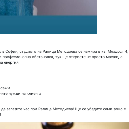
ж в София, студиото на Ралица Методиева се намира в кв. Младост 4,
 и професионална обстановка, тук ще откриете не просто масаж, а
а енергия.
асажи
ните нужди на клиента
 да запазите час при Ралица Методиева! Ще се убедите сами защо е
!