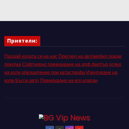
Приятели:
Продай колата си на нас
Преглед на автомобил преди
покупка
Софтуерно премахване на дпф филтър
оглед
на кола
обезщетение при катастрофа
Изкупуване на
коли Бъгси авто
Премахване на егр клапан