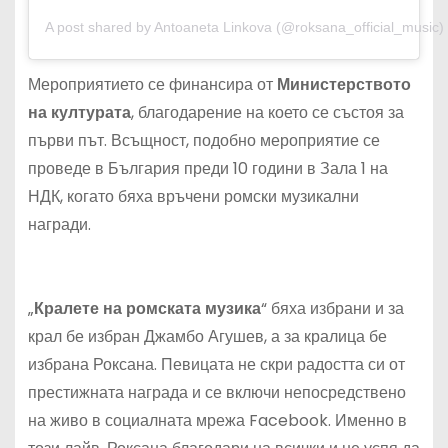
A post shared by Antoaneta Linkova (@roksana_official_music)
Мероприятието се финансира от
Министерството
на културата
, благодарение на което се състоя за
първи път. Всъщност, подобно мероприятие се
проведе в България преди 10 години в Зала 1 на
НДК, когато бяха връчени ромски музикални
награди.
„
Кралете на ромската музика
“ бяха избрани и за
крал бе избран Джамбо Агушев, а за кралица бе
избрана Роксана. Певицата не скри радостта си от
престижната награда и се включи непосредствено
на живо в социалната мрежа Facebook. Именно в