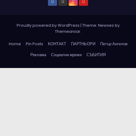
Proudly powered by WordPress
|
Theme: Newses by
Themeansar
.
Home
Pin Posts
КОНТАКТ
ПАРТНЬОРИ
Петър Ангелов
Реклама
Социални мрежи
СЪБИТИЯ