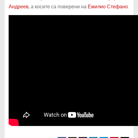
Андреев
, а косите са поверени на
Емилио Стефано
.