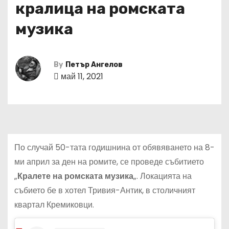
кралица на ромската
музика
By
Петър Ангелов
май 11, 2021
По случай 50-тата годишнина от обявяването на 8-
ми април за ден на ромите, се проведе събитието
„
Кралете на ромската музика
„. Локацията на
събието бе в хотел Тривия-Антик, в столичният
квартал Кремиковци.