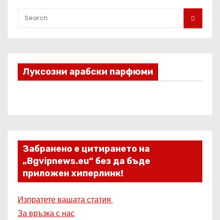
Луксозни арабски парфюми
Забранено е цитирането на
„Bgvipnews.eu“ без да бъде
приложен хиперлинк!
Изпратете вашата статия
За връзка с нас