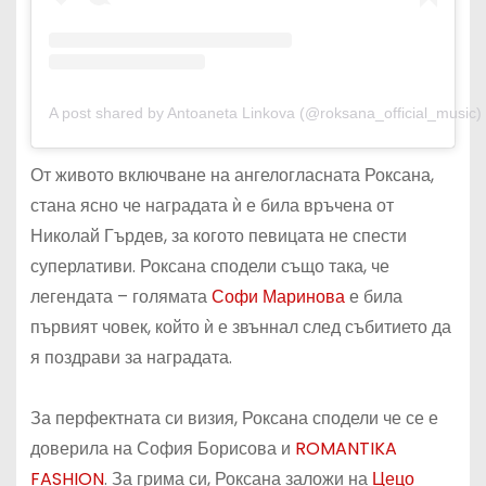
A post shared by Antoaneta Linkova (@roksana_official_music)
От живото включване на ангелогласната Роксана,
стана ясно че наградата ѝ е била връчена от
Николай Гърдев, за когото певицата не спести
суперлативи. Роксана сподели също така, че
легендата – голямата
Софи Маринова
е била
първият човек, който ѝ е звъннал след събитието да
я поздрави за наградата.
За перфектната си визия, Роксана сподели че се е
доверила на София Борисова и
ROMANTIKA
FASHION
. За грима си, Роксана заложи на
Цецо