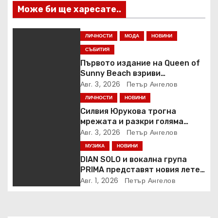
Може би ще харесате..
ЛИЧНОСТИ
МОДА
НОВИНИ
СЪБИТИЯ
Първото издание на Queen of
Sunny Beach взриви
крайбрежието
Авг. 3, 2026
Петър Ангелов
ЛИЧНОСТИ
НОВИНИ
Силвия Юрукова трогна
мрежата и разкри голяма
новина
Авг. 3, 2026
Петър Ангелов
МУЗИКА
НОВИНИ
DIAN SOLO и вокална група
PRIMA представят новия летен
хит „Loca Loca“
Авг. 1, 2026
Петър Ангелов