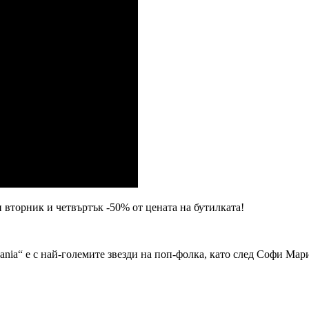
 вторник и четвъртък -50% от цената на бутилката!
Mania“ е с най-големите звезди на поп-фолка, като след Софи Ма