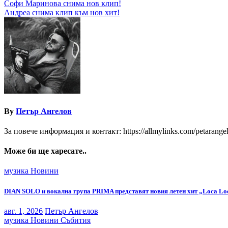
Навигация
Софи Маринова снима нов клип!
Андреа снима клип към нов хит!
By
Петър Ангелов
За повече информация и контакт: https://allmylinks.com/petarange
Може би ще харесате..
музика
Новини
DIAN SOLO и вокална група PRIMA представят новия летен хит „Loca Lo
авг. 1, 2026
Петър Ангелов
музика
Новини
Събития