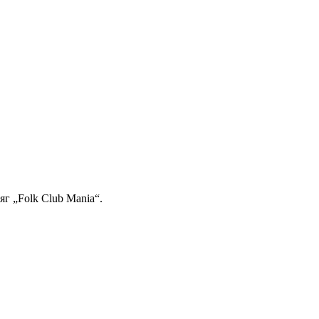
г „Folk Club Mania“.