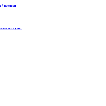
а 7 ноември
ните теми у нас