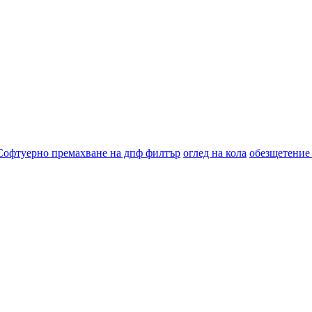
Софтуерно премахване на дпф филтър
оглед на кола
обезщетение