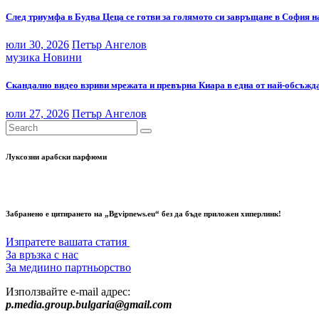
След триумфа в Будва Цеца се готви за голямото си завръщане в София н
юли 30, 2026
Петър Ангелов
музика
Новини
Скандално видео взриви мрежата и превърна Киара в една от най-обсъжда
юли 27, 2026
Петър Ангелов
Луксозни арабски парфюми
Забранено е цитирането на „Bgvipnews.eu“ без да бъде приложен хиперлинк!
Изпратете вашата статия
За връзка с нас
За медиино партньорство
Използвайте e-mail адрес:
p.media.group.bulgaria@gmail.com