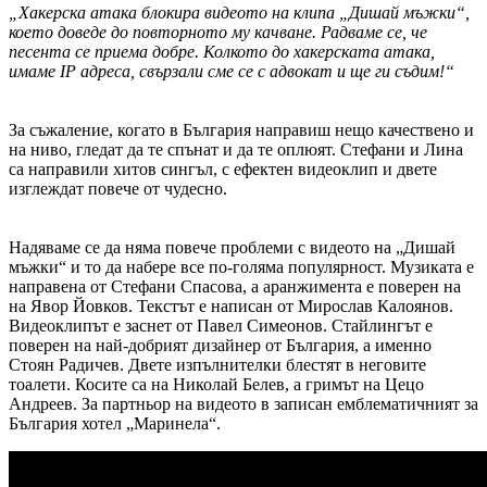
„Хакерска атака блокира видеото на клипа „Дишай мъжки“,
което доведе до повторното му качване. Радваме се, че
песента се приема добре. Колкото до хакерската атака,
имаме IP адреса, свързали сме се с адвокат и ще ги съдим!“
За съжаление, когато в България направиш нещо качествено и
на ниво, гледат да те спънат и да те оплюят. Стефани и Лина
са направили хитов сингъл, с ефектен видеоклип и двете
изглеждат повече от чудесно.
Надяваме се да няма повече проблеми с видеото на „Дишай
мъжки“ и то да набере все по-голяма популярност. Музиката е
направена от Стефани Спасова, а аранжимента е поверен на
на Явор Йовков. Текстът е написан от Мирослав Калоянов.
Видеоклипът е заснет от Павел Симеонов. Стайлингът е
поверен на най-добрият дизайнер от България, а именно
Стоян Радичев. Двете изпълнителки блестят в неговите
тоалети. Косите са на Николай Белев, а гримът на Цецо
Андреев. За партньор на видеото в записан емблематичният за
България хотел „Маринела“.