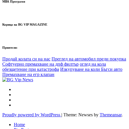
МВА Програми
Корица на BG VIP MAGAZINE
Приятели:
Продай колата си на нас
Преглед на автомобил преди покупка
Софтуерно премахване на дпф филтър
оглед на кола
обезщетение при катастрофа
Изкупуване на коли Бъгси авто
Премахване на егр клапан
Proudly powered by WordPress
|
Theme: Newses by
Themeansar
.
Home