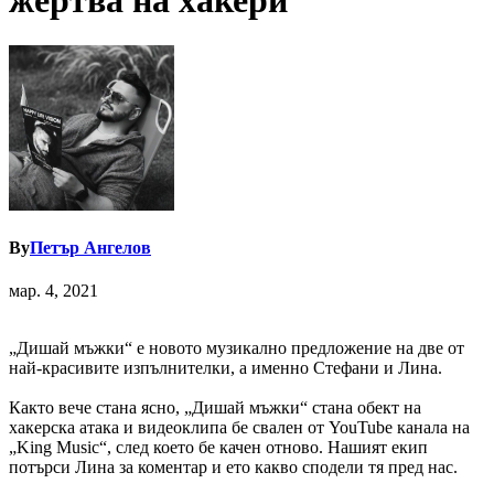
жертва на хакери
By
Петър Ангелов
мар. 4, 2021
„Дишай мъжки“ е новото музикално предложение на две от
най-красивите изпълнителки, а именно Стефани и Лина.
Както вече стана ясно, „Дишай мъжки“ стана обект на
хакерска атака и видеоклипа бе свален от YouTube канала на
„King Music“, след което бе качен отново. Нашият екип
потърси Лина за коментар и ето какво сподели тя пред нас.