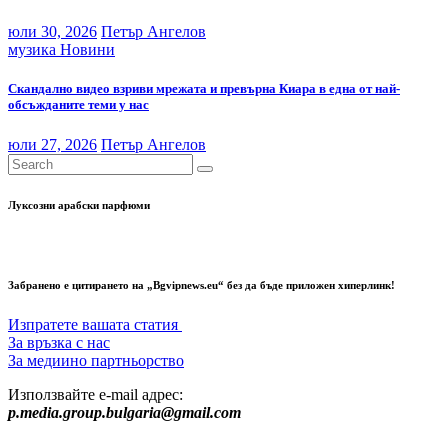
юли 30, 2026
Петър Ангелов
музика
Новини
Скандално видео взриви мрежата и превърна Киара в една от най-
обсъжданите теми у нас
юли 27, 2026
Петър Ангелов
Луксозни арабски парфюми
Забранено е цитирането на „Bgvipnews.eu“ без да бъде приложен хиперлинк!
Изпратете вашата статия
За връзка с нас
За медиино партньорство
Използвайте e-mail адрес:
p.media.group.bulgaria@gmail.com