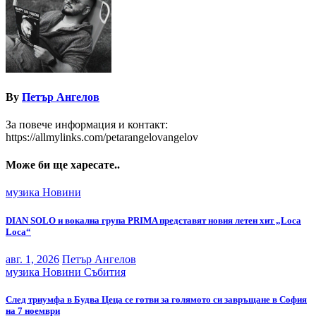
By
Петър Ангелов
За повече информация и контакт:
https://allmylinks.com/petarangelovangelov
Може би ще харесате..
музика
Новини
DIAN SOLO и вокална група PRIMA представят новия летен хит „Loca
Loca“
авг. 1, 2026
Петър Ангелов
музика
Новини
Събития
След триумфа в Будва Цеца се готви за голямото си завръщане в София
на 7 ноември