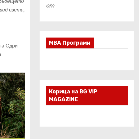
а бъдещето
om
вид света,
МВА Програми
 на Одри
з
Корица на BG VIP
MAGAZINE