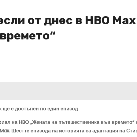
если от днес в HBO Max
 времето“
 ще е достъпен по един епизод
ериал
на
HBO „Жената на пътешественика във времето“
в
Max.
Шестте епизода на историята са адаптация на Ст