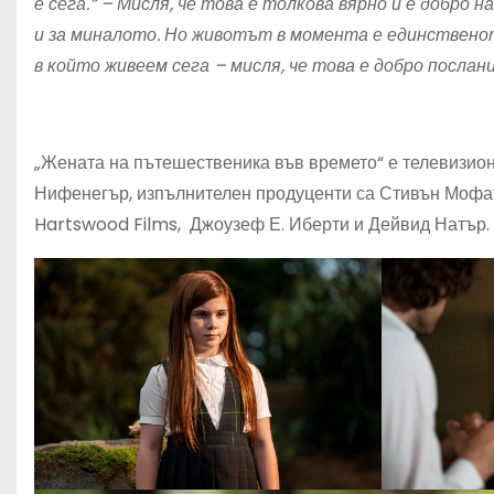
е сега.“
–
Мисля, че това е толкова вярно и е добро 
и за миналото. Но животът в момента е единственот
в който живеем сега –
м
исля, че това е добро послани
„Жената на пътешественика във времето“ е телевизион
Нифенегър, изпълнителен продуценти са Стивън Мофат
Hartswood Films, Джоузеф Е. Иберти и Дейвид Натър.