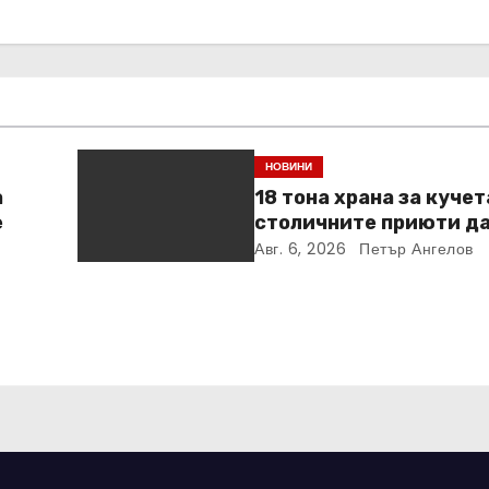
НОВИНИ
а
18 тона храна за кучет
е
столичните приюти д
Kaufland за година и 
Авг. 6, 2026
Петър Ангелов