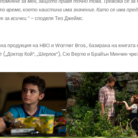
напомняне за мен, защото правя точно това. Тревожа се з
о време, което наистина има значение. Като се има пред
е за всички.” –
споделя Тео Джеймс.
на продукция на HBO и Warner Bros., базирана на книгата
 („Доктор Кой“, „Шерлок“), Сю Вертю и Брайън Минчин чре