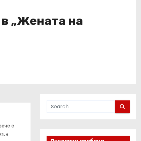
 в „Жената на
ече е
ивън