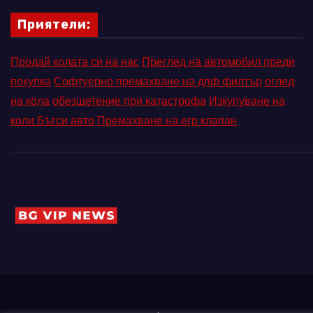
Приятели:
Продай колата си на нас
Преглед на автомобил преди
покупка
Софтуерно премахване на дпф филтър
оглед
на кола
обезщетение при катастрофа
Изкупуване на
коли Бъгси авто
Премахване на егр клапан