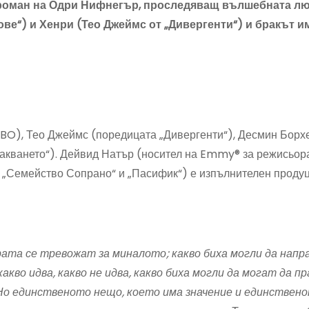
 роман на Одри Нифнегър, проследяващ вълшебната л
ве“) и Хенри (Тео Джеймс от „Дивергенти“) и бракът и
 HBO), Тео Джеймс (поредицата „Дивергенти“), Десмин Борх
цакването“). Дейвид Натър (носител на Emmy® за режисьор
а „Семейство Сопрано“ и „Пасифик“) е изпълнителен продуц
рата се тревожат за миналото; какво биха могли да напр
акво идва, какво не идва, какво биха могли да могат да п
Но единственото нещо, което има значение и единствен