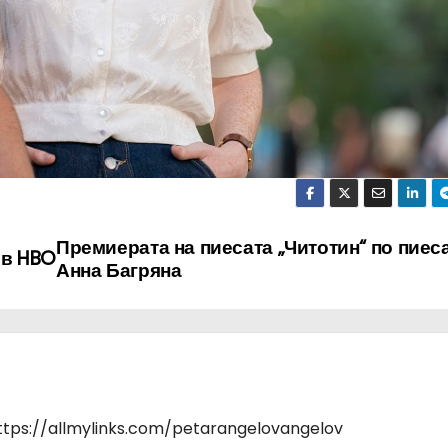
Премиерата на пиесата „Читотин“ по пиеса
 в HBO
Анна Багряна
https://allmylinks.com/petarangelovangelov