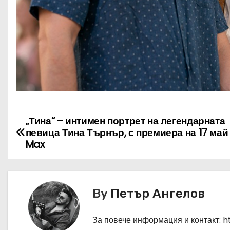
„Тина“ – интимен портрет на легендарната
Н
певица Тина Търнър, с премиера на 17 май
а
Max
в
и
By
Петър Ангелов
г
За повече информация и контакт: 