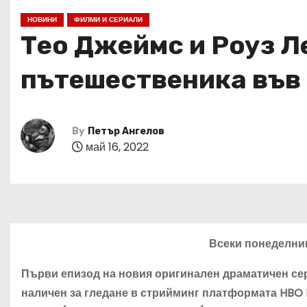
НОВИНИ
ФИЛМИ И СЕРИАЛИ
Тео Джеймс и Роуз Л
пътешественика във
By
Петър Ангелов
май 16, 2022
Всеки понеделник
Първи епизод на новия оригинален драматичен с
наличен за гледане в стрийминг платформата
HBO 