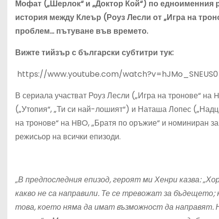
Мофат („Шерлок“ и „Доктор Кой“
) по едноименния
история между Клеър (Роуз Лесли от „Игра на троно
проблем… пътуване във времето.
Вижте тийзър с български субтитри тук:
https://www.youtube.com/watch?v=hJMo_SNEUS0
В сериала участват Роуз Лесли („Игра на тронове“ на
(„Утопия“, „Ти си най-лошият“) и Наташа Лопес („Над
на тронове“ на HBO, „Братя по оръжие“ и номиниран з
режисьор на всички епизоди.
„В предпоследния епизод, героят ми
Хенри казва: „Хо
какво не са направили. Те се тревожат за бъдещето; к
това, което няма да имат възможност да направят. 