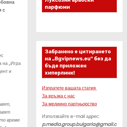
Луксозни арабски
юбовна
парфюми
м с
Забранено е цитирането
ес
на „Bgvipnews.eu“ без да
а на „Игра
бъде приложен
ент и
хиперлинк!
Изпратете вашата статия
За връзка с нас
За медиино партньорство
авят,
равят
Използвайте e-mail адрес:
ото време
p.media.group.bulgaria@gmail.c