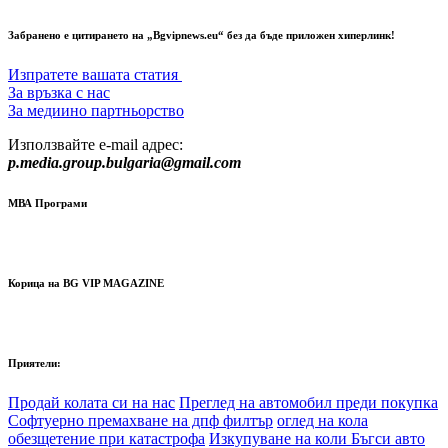
Забранено е цитирането на „Bgvipnews.eu“ без да бъде приложен хиперлинк!
Изпратете вашата статия
За връзка с нас
За медиино партньорство
Използвайте e-mail адрес:
p.media.group.bulgaria@gmail.com
МВА Програми
Корица на BG VIP MAGAZINE
Приятели:
Продай колата си на нас
Преглед на автомобил преди покупка
Софтуерно премахване на дпф филтър
оглед на кола
обезщетение при катастрофа
Изкупуване на коли Бъгси авто