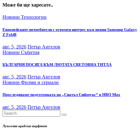
Може би ще харесате..
Новини
Технологии
Европейските потребители с огромен интерес към новия Samsung Galaxy
Z Fold8
авг. 5, 2026
Петър Ангелов
Новини
Събития
БЪЛГАРИЯ ПОСЯГА КЪМ ЛЮТАТА СВЕТОВНА ТИТЛА
авг. 5, 2026
Петър Ангелов
Новини
Филми и сериали
Проследяваме подготовката на „Сиатъл Сийхоукс“ в HBO Max
авг. 5, 2026
Петър Ангелов
Луксозни арабски парфюми