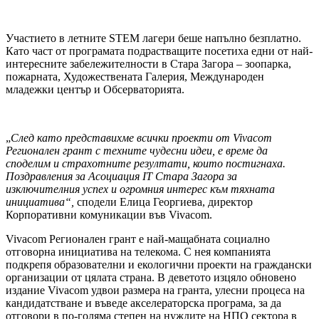
Участието в летните STEM лагери беше напълно безплатно.
Като част от програмата подрастващите посетиха едни от най-
интересните забележителности в Стара Загора – зоопарка,
пожарната, Художествената Галерия, Международен
младежки център и Обсерваторията.
„
След като представихме всички проекти от
Vivacom
Регионален грант с техните чудесни идеи, е време да
споделим и страхотните резултати, които постигнаха.
Поздравления за Асоциация
IT
Стара Загора за
изключителния успех и огромния интерес към тяхната
инициатива“,
сподели Елица Георгиева, директор
Корпоративни комуникации във Vivacom.
Vivacom Регионален грант е най-мащабната социално
отговорна инициатива на телекома. С нея компанията
подкрепя образователни и екологични проекти на граждански
организации от цялата страна. В деветото изцяло обновено
издание Vivacom удвои размера на гранта, улесни процеса на
кандидатстване и въведе акселераторска програма, за да
отговори в по-голяма степен на нуждите на НПО сектора в