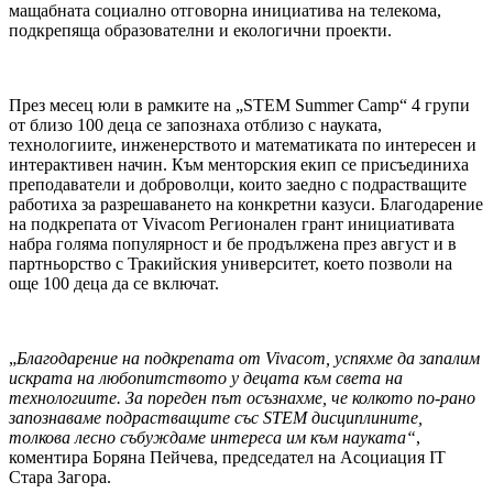
мащабната социално отговорна инициатива на телекома,
подкрепяща образователни и екологични проекти.
През месец юли в рамките на „STEM Summer Camp“ 4 групи
от близо 100 деца се запознаха отблизо с науката,
технологиите, инженерството и математиката по интересен и
интерактивен начин. Към менторския екип се присъединиха
преподаватели и доброволци, които заедно с подрастващите
работиха за разрешаването на конкретни казуси. Благодарение
на подкрепата от Vivacom Регионален грант инициативата
набра голяма популярност и бе продължена през август и в
партньорство с Тракийския университет, което позволи на
още 100 деца да се включат.
„
Благодарение на подкрепата от Vivacom, успяхме да запалим
искрата на любопитството у децата към света на
технологиите. За пореден път осъзнахме, че колкото по-рано
запознаваме подрастващите със
STEM
дисциплините,
толкова лесно събуждаме интереса им към науката“
,
коментира Боряна Пейчева, председател на Асоциация IT
Стара Загора.