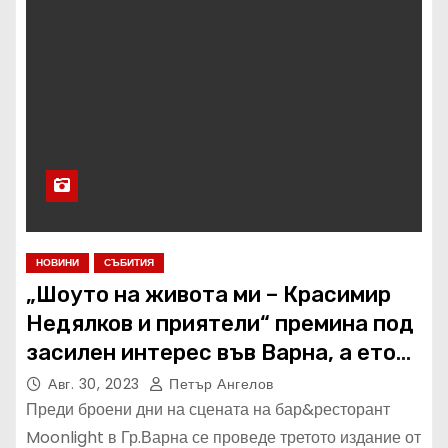
НОВИНИ
СЪБИТИЯ
„Шоуто на живота ми – Красимир
Недялков и приятели“ премина под
засилен интерес във Варна, а ето
къде ще бъде следващото издание
Авг. 30, 2023
Петър Ангелов
/ПОДРОБНОСТИ/
Преди броени дни на сцената на бар&ресторант
Moonlight в Гр.Варна се проведе третото издание от