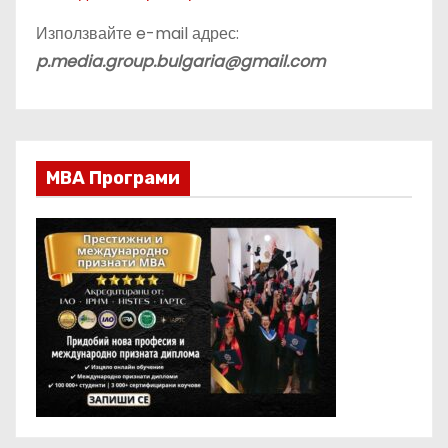
ц
Използвайте e-mail адрес:
и
p.media.group.bulgaria@gmail.com
и
т
МВА Програми
е
н
а
с
т
р
а