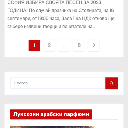
ЗНАЧИМИ КАУЗИ
СОФИЯ ИЗБИРА СВОЯТА ПЕСЕН ЗА 2023
ГОДИНА! По случай празника на Столицата, на 18
септември, от 19:00 часа, Зала 1 на НДК отново ще
събере изявени творци и почитатели на…
Р
1
2
…
8
а
з
д
е
л
Луксозни арабски парфюми
я