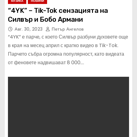
МУЗИКА
НОВИНИ
“4YK” – Tik-Tok сензацията на
Силвър и Бобо Армани
Авг. 30, 2023
Петър Ангелов
“4YK” е парче, с което Силвър разбуни духовете още
в края на месец април с кратко видео в Tik-Tok.
Парчето събра огромна популярност, като видеата
от феновете надвишават 8 000.…