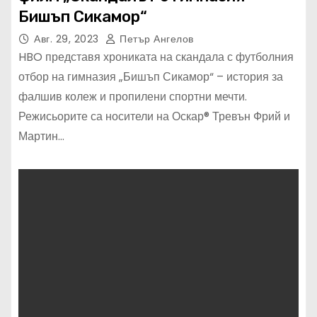
Бишъп Сикамор“
Авг. 29, 2023
Петър Ангелов
HBO представя хрониката на скандала с футболния
отбор на гимназия „Бишъп Сикамор“ – история за
фалшив колеж и пропилени спортни мечти.
Режисьорите са носители на Оскар® Тревън Фрий и
Мартин…