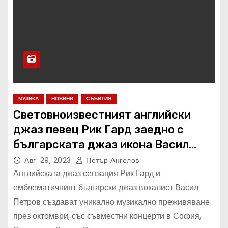
МУЗИКА
НОВИНИ
СЪБИТИЯ
Световноизвестният английски
джаз певец Рик Гард заедно с
българската джаз икона Васил
Петров представят три съвместни
Авг. 29, 2023
Петър Ангелов
концерта в България
Английската джаз сензация Рик Гард и
емблематичният български джаз вокалист Васил
Петров създават уникално музикално преживяване
през октомври, със съвместни концерти в София,