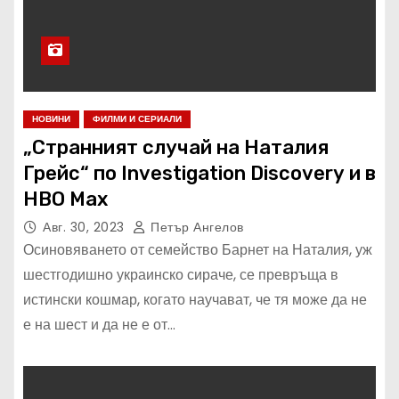
НОВИНИ
ФИЛМИ И СЕРИАЛИ
„Странният случай на Наталия
Грейс“ по Investigation Discovery и в
HBO Max
Авг. 30, 2023
Петър Ангелов
Осиновяването от семейство Барнет на Наталия, уж
шестгодишно украинско сираче, се превръща в
истински кошмар, когато научават, че тя може да не
е на шест и да не е от…