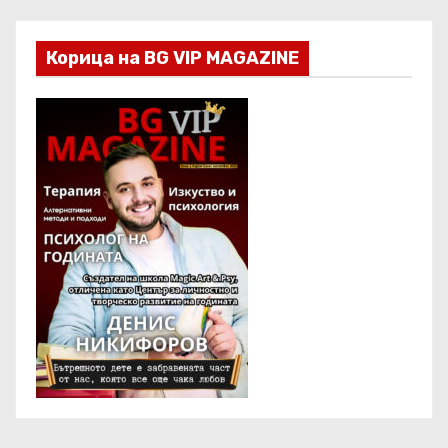
н
Корица на BG VIP MAGAZINE
и
ц
и