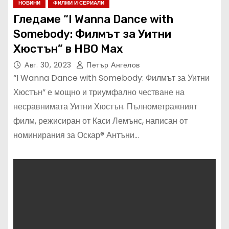
НОВИНИ
ФИЛМИ И СЕРИАЛИ
Гледаме “I Wanna Dance with
Somebody: Филмът за Уитни
Хюстън” в HBO Max
Авг. 30, 2023
Петър Ангелов
“I Wanna Dance with Somebody: Филмът за Уитни
Хюстън” е мощно и триумфално честване на
несравнимата Уитни Хюстън. Пълнометражният
филм, режисиран от Каси Лемънс, написан от
номинирания за Оскар® Антъни…