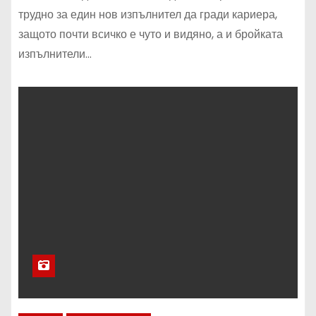
трудно за един нов изпълнител да гради кариера,
защото почти всичко е чуто и видяно, а и бройката
изпълнители…