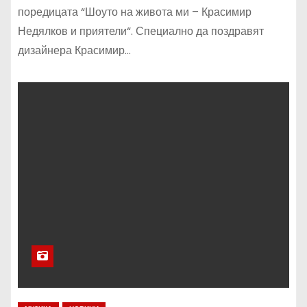
поредицата “Шоуто на живота ми – Красимир
Недялков и приятели“. Специално да поздравят
дизайнера Красимир…