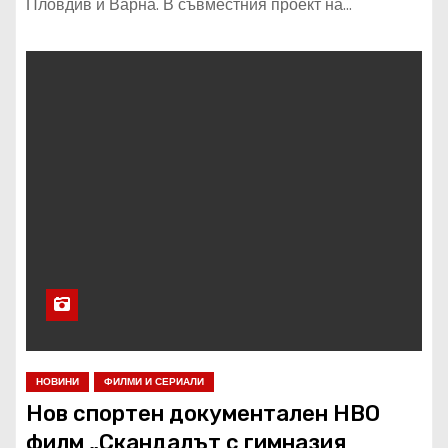
Пловдив и Варна. В съвместния проект на…
НОВИНИ
ФИЛМИ И СЕРИАЛИ
Нов спортен документален HBO
филм „Скандалът с гимназия