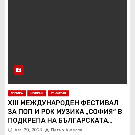
МУЗИКА
НОВИНИ
СЪБИТИЯ
ХIII МЕЖДУНАРОДЕН ФЕСТИВАЛ
ЗА ПОП И РОК МУЗИКА „СОФИЯ“ В
ПОДКРЕПА НА БЪЛГАРСКАТА
МУЗИКА И ОБЩЕСТВЕНО-
Авг. 29, 2023
Петър Ангелов