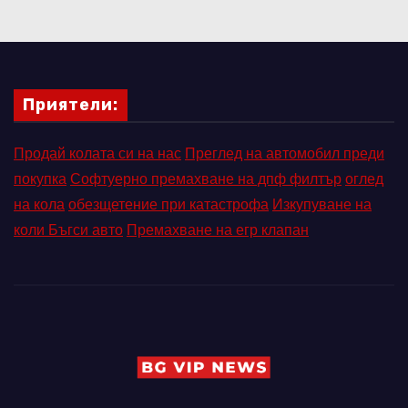
Приятели:
Продай колата си на нас
Преглед на автомобил преди
покупка
Софтуерно премахване на дпф филтър
оглед
на кола
обезщетение при катастрофа
Изкупуване на
коли Бъгси авто
Премахване на егр клапан