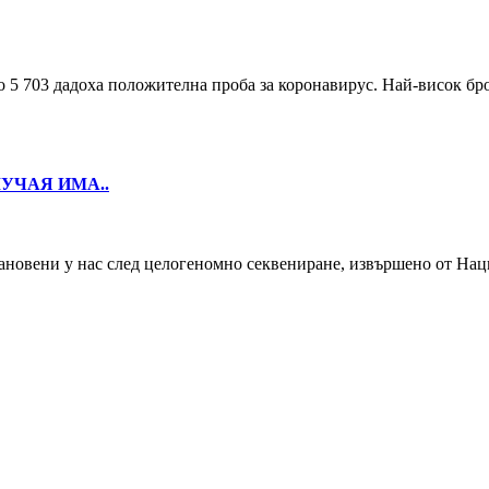
о 5 703 дадоха положителна проба за коронавирус. Най-висок бро
УЧАЯ ИМА..
ановени у нас след целогеномно секвениране, извършено от Нац