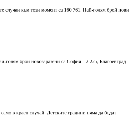
те случаи към този момент са 160 761. Най-голям брой нови
ай-голям брой новозаразени са София – 2 225, Благоевград –
само в краен случай. Детските градини няма да бъдат