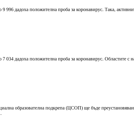
о 9 996 дадоха положителна проба за коронавирус. Така, активни
о 7 034 дадоха положителна проба за коронавирус. Областите с н
циална образователна подкрепа (ЦСОП) ще бъде преустановяван 
…