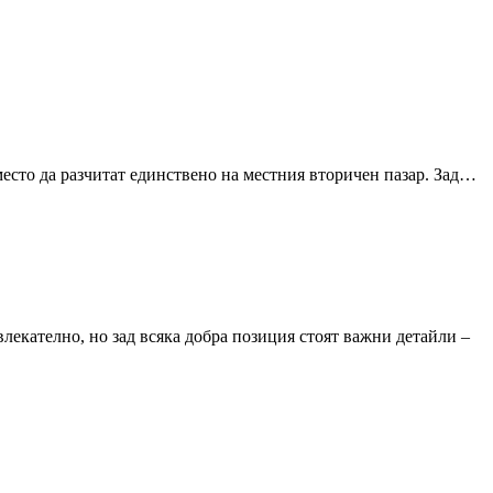
место да разчитат единствено на местния вторичен пазар. Зад…
влекателно, но зад всяка добра позиция стоят важни детайли –