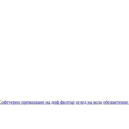
Софтуерно премахване на дпф филтър
оглед на кола
обезщетение