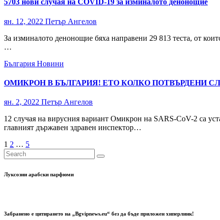
5703 нови случая на COVID-19 за изминалото денонощие
ян. 12, 2022
Петър Ангелов
За изминалото денонощие бяха направени 29 813 теста, от коит
…
България
Новини
ОМИКРОН В БЪЛГАРИЯ! ЕТО КОЛКО ПОТВЪРДЕНИ СЛ
ян. 2, 2022
Петър Ангелов
12 случая на вирусния вариант Омикрон на SARS-CoV-2 са уст
главният държавен здравен инспектор…
Разделяне
1
2
…
5
на
публикациите
Луксозни арабски парфюми
на
страници
Забранено е цитирането на „Bgvipnews.eu“ без да бъде приложен хиперлинк!