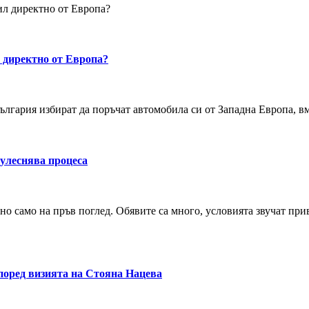
ил директно от Европа?
 директно от Европа?
 България избират да поръчат автомобила си от Западна Европа, в
 улеснява процеса
но само на пръв поглед. Обявите са много, условията звучат при
според визията на Стояна Нацева