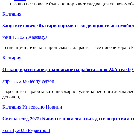
Защо все повече българи поръчват следващия си автомоб
България
Защо все повече българи поръчват следващия си автомобил
юни 1, 2026
Anastasya
Тенденцията е ясна и продължава да расте – все повече хора в
България
От кандидатстване до започване на работа – как 247drive.bg
апр. 18, 2026
teddyiverson
Търсенето на работа като шофьор в чужбина често изглежда лес
договор,…
България
Интересно
Новини
Светът след 2025: Какво се променя и как да се подготвим 
юли 1, 2025
Редактор 3