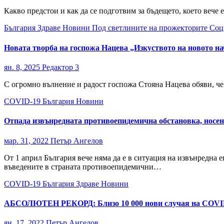
Какво предстои и как да се подготвим за бъдещето, което вече 
България
Здраве
Новини
Под светлините на прожекторите
Соц
Новата творба на госпожа Нацева „Изкуството на новото н
ян. 8, 2025
Редактор 3
С огромно вълнение и радост госпожа Стояна Нацева обяви, че 
COVID-19
България
Новини
Отпада извънредната противоепидемична обстановка, носен
мар. 31, 2022
Петър Ангелов
От 1 април България вече няма да е в ситуация на извънредна
въведените в страната противоепидемични…
COVID-19
България
Здраве
Новини
АБСОЛЮТЕН РЕКОРД: Близо 10 000 нови случая на COVID-1
ян. 17, 2022
Петър Ангелов