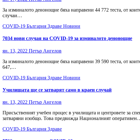
За изминалото денонощие бяха направени 44 772 теста, от коит
случаи…
COVID-19
България
Здраве
Новини
7034 нови случая на COVID-19 за изминалото денонощие
ян. 13, 2022
Петър Ангелов
За изминалото денонощие бяха направени 39 590 теста, от коит
647,…
COVID-19
България
Здраве
Новини
Училищата ще се затварят само в краен случай
ян. 13, 2022
Петър Ангелов
Присъственият учебен процес в училищата и центровете за спе
затваряни изобщо. Това предвижда Националният оперативен
COVID-19
България
Здраве