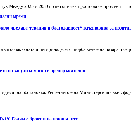
е тук Между 2025 и 2030 г. светът няма просто да се промени — 
иални мрежи
ачало чрез арт терапия и благодарност“ вдъхновява за пози
дългоочакваната й четиринадесета творба вече е на пазара и се 
ето на защитна маска е препоръчително
 епидемична обстановка. Решението е на Министерския съвет, фо
9! Голям е броят и на починалите..