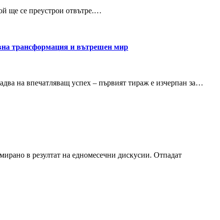
той ще се преустрои отвътре.…
тивна трансформация и вътрешен мир
радва на впечатляващ успех – първият тираж е изчерпан за…
рмирано в резултат на едномесечни дискусии. Отпадат