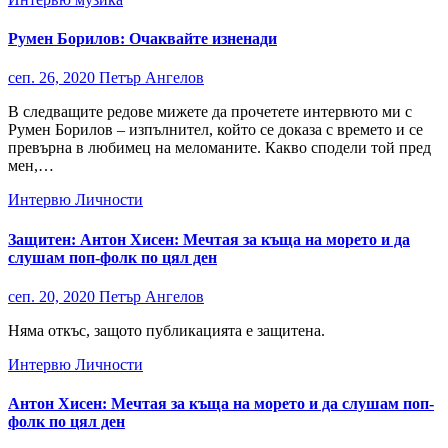
Румен Борилов: Очаквайте изненади
сеп. 26, 2020
Петър Ангелов
В следващите редове мижете да прочетете интервюто ми с
Румен Борилов – изпълнител, който се доказа с времето и се
превърна в любимец на меломаните. Какво сподели той пред
мен,…
Интервю
Личности
Защитен: Антон Хисен: Мечтая за къща на морето и да
слушам поп-фолк по цял ден
сеп. 20, 2020
Петър Ангелов
Няма откъс, защото публикацията е защитена.
Интервю
Личности
Антон Хисен: Мечтая за къща на морето и да слушам поп-
фолк по цял ден