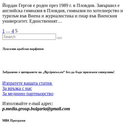
Йордан Гергов е роден през 1989 г. в Пловдив. Завършил е
английска гимназия в Пловдив, гимназия по хотелиерство и
туризъм във Виена и журналистика и пиар във Виенския
университет. Единственият…
Разделяне
1
…
4
5
на
публикациите
Луксозни арабски парфюми
на
страници
Забранено е цитирането на „Bgvipnews.eu“ без да бъде приложен хиперлинк!
Изпратете вашата статия
За връзка с нас
За медиино партньорство
Използвайте e-mail адрес:
p.media.group.bulgaria@gmail.com
МВА Програми