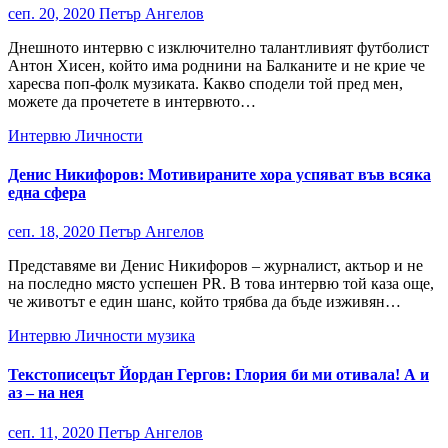
сеп. 20, 2020
Петър Ангелов
Днешното интервю с изключително талантливият футболист
Антон Хисен, който има роднини на Балканите и не крие че
харесва поп-фолк музиката. Какво сподели той пред мен,
можете да прочетете в интервюто…
Интервю
Личности
Денис Никифоров: Мотивираните хора успяват във всяка
една сфера
сеп. 18, 2020
Петър Ангелов
Представяме ви Денис Никифоров – журналист, актьор и не
на последно място успешен PR. В това интервю той каза още,
че животът е един шанс, който трябва да бъде изживян…
Интервю
Личности
музика
Текстописецът Йордан Гергов: Глория би ми отивала! А и
аз – на нея
сеп. 11, 2020
Петър Ангелов