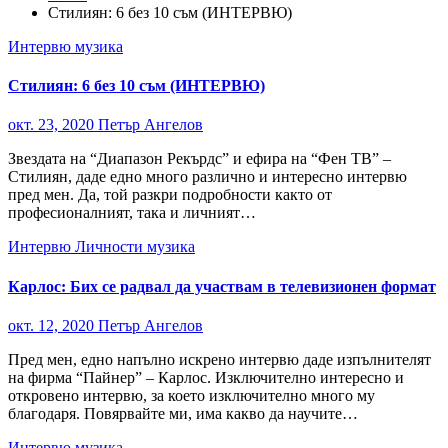
Стилиян: 6 без 10 съм (ИНТЕРВЮ)
Интервю
музика
Стилиян: 6 без 10 съм (ИНТЕРВЮ)
окт. 23, 2020
Петър Ангелов
Звездата на “Диапазон Рекърдс” и ефира на “Фен ТВ” –
Стилиян, даде едно много различно и интересно интервю
пред мен. Да, той разкри подробности както от
професионалният, така и личният…
Интервю
Личности
музика
Карлос: Бих се радвал да участвам в телевизионен формат
окт. 12, 2020
Петър Ангелов
Пред мен, едно напълно искрено интервю даде изпълнителят
на фирма “Пайнер” – Карлос. Изключително интересно и
откровено интервю, за което изключително много му
благодаря. Повярвайте ми, има какво да научите…
Интервю
музика