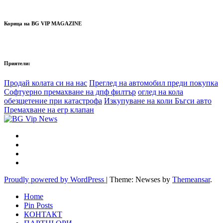
Корица на BG VIP MAGAZINE
Приятели:
Продай колата си на нас
Преглед на автомобил преди покупка
Софтуерно премахване на дпф филтър
оглед на кола
обезщетение при катастрофа
Изкупуване на коли Бъгси авто
Премахване на егр клапан
Proudly powered by WordPress
|
Theme: Newses by
Themeansar
.
Home
Pin Posts
КОНТАКТ