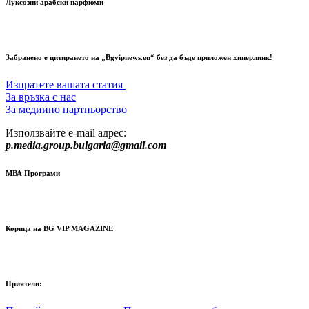
Луксозни арабски парфюми
Забранено е цитирането на „Bgvipnews.eu“ без да бъде приложен хиперлинк!
Изпратете вашата статия
За връзка с нас
За медиино партньорство
Използвайте e-mail адрес:
p.media.group.bulgaria@gmail.com
МВА Програми
Корица на BG VIP MAGAZINE
Приятели: