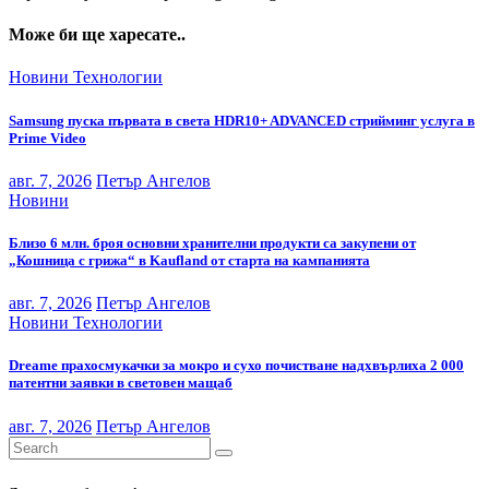
Може би ще харесате..
Новини
Технологии
Samsung пуска първата в света HDR10+ ADVANCED стрийминг услуга в
Prime Video
авг. 7, 2026
Петър Ангелов
Новини
Близо 6 млн. броя основни хранителни продукти са закупени от
„Кошница с грижа“ в Kaufland от старта на кампанията
авг. 7, 2026
Петър Ангелов
Новини
Технологии
Dreame прахосмукачки за мокро и сухо почистване надхвърлиха 2 000
патентни заявки в световен мащаб
авг. 7, 2026
Петър Ангелов