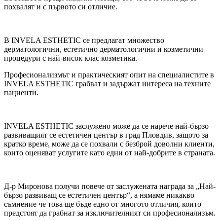
похвалят и с първото си отличие.
В INVELA ESTHETIC се предлагат множество
дерматологични, естетично дерматологични и козметични
процедури с най-висок клас козметика.
Професионализмът и практическият опит на специалистите в
INVELA ESTHETIC грабват и задържат интереса на техните
пациенти.
INVELA ESTHETIC заслужено може да се нарече най-бързо
развиващият се естетичен център в град Пловдив, защото за
кратко време, може да се похвали с безброй доволни клиенти,
които оценяват услугите като едни от най-добрите в страната.
Д-р Миронова получи повече от заслужената награда за „Най-
бързо развиващ се естетичен център“, а нямаме никакво
съмнение че това ще бъде едно от многото отличия, които
предстоят да грабнат за изключителният си професионализъм.