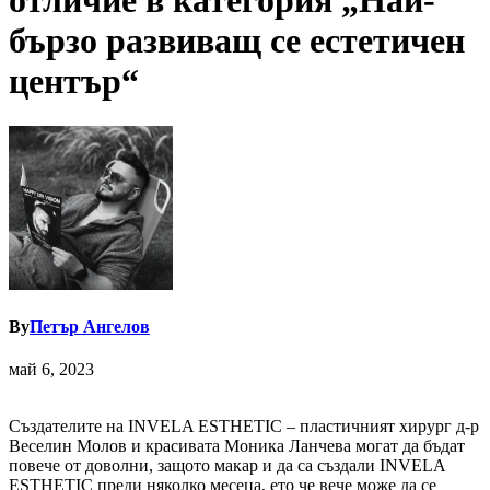
отличие в категория „Най-
бързо развиващ се естетичен
център“
By
Петър Ангелов
май 6, 2023
Създателите на INVELA ESTHETIC – пластичният хирург д-р
Веселин Молов и красивата Моника Ланчева могат да бъдат
повече от доволни, защото макар и да са създали INVELA
ESTHETIC преди няколко месеца, ето че вече може да се