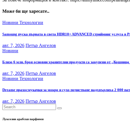
Може би ще харесате..
Новини
Технологии
Samsung пуска първата в света HDR10+ ADVANCED стрийминг услуга в P
авг. 7, 2026
Петър Ангелов
Новини
Близо 6 млн. броя основни хранителни продукти са закупени от „Кошница 
авг. 7, 2026
Петър Ангелов
Новини
Технологии
Dreame прахосмукачки за мокро и сухо почистване надхвърлиха 2 000 па
авг. 7, 2026
Петър Ангелов
Луксозни арабски парфюми