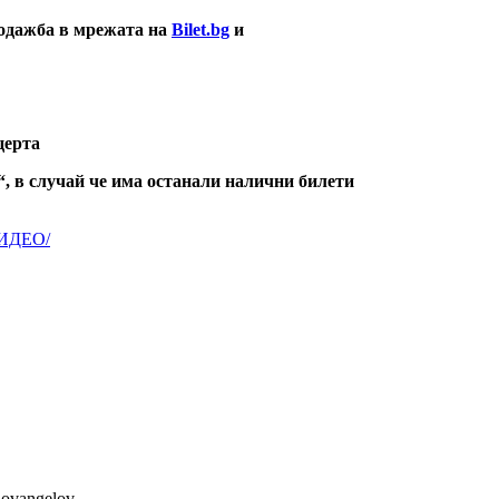
родажба в мрежата на
Bilet.bg
и
церта
в“, в случай че има останали налични билети
/ВИДЕО/
lovangelov