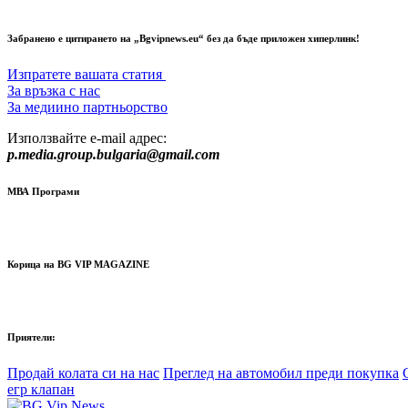
Забранено е цитирането на „Bgvipnews.eu“ без да бъде приложен хиперлинк!
Изпратете вашата статия
За връзка с нас
За медиино партньорство
Използвайте e-mail адрес:
p.media.group.bulgaria@gmail.com
МВА Програми
Корица на BG VIP MAGAZINE
Приятели:
Продай колата си на нас
Преглед на автомобил преди покупка
егр клапан