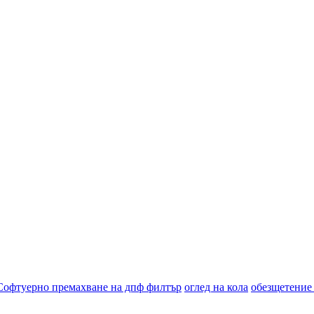
Софтуерно премахване на дпф филтър
оглед на кола
обезщетение