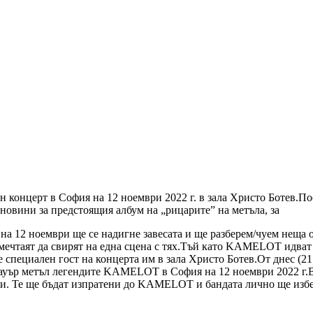
онцерт в София на 12 ноември 2022 г. в зала Христо Ботев.Посе
 новини за предстоящия албум на „рицарите” на метъла, за
но на 12 ноември ще се надигне завесата и ще разберем/чуем н
мечтаят да свирят на една сцена с тях.Тъй като KAMELOT идват е
е специален гост на концерта им в зала Христо Ботев.От днес (21
 пауър метъл легендите KAMELOT в София на 12 ноември 2022 г.
ри. Те ще бъдат изпратени до KAMELOT и бандата лично ще избе