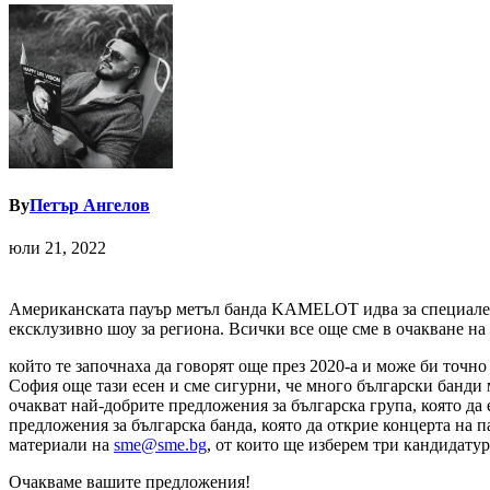
By
Петър Ангелов
юли 21, 2022
Американската пауър метъл банда KAMELOT идва за специален к
ексклузивно шоу за региона. Всички все още сме в очакване на
който те започнаха да говорят още през 2020-а и може би точ
София още тази есен и сме сигурни, че много български банди 
очакват най-добрите предложения за българска група, която да 
предложения за българска банда, която да открие концерта на
материали на
sme@sme.bg
, от които ще изберем три кандидату
Очакваме вашите предложения!