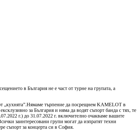
щението в България не е част от турне на групата, а
еща от „кухнята”.Нямаме търпение да посрещнем KAMELOT в
ксклузивно за България и няма да водят съпорт банда с тях, те
.07.2022 г.) до 31.07.2022 г. включително очакваме вашите
Всички заинтересовани групи могат да изпратят техни
ре съпорт за концерта си в София.