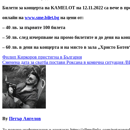
Билети за концерта на KAMELOT на 12.11.2022 са вече в п
онлайн на
www.sme.bilet.bg
на цени от:
– 40 лв. за първите 100 билета
– 50 лв. след изчерпване на промо билетите и до деня на кон
– 60 лв. в деня на концерта и на място в зала „Христо Боте
Навигация
Филип Киркоров пристигна в България
Сменена дата за сватба постави Роксана в комична ситуация 
By
Петър Ангелов
За повече информация и контакт: https://allmylinks.com/petarange