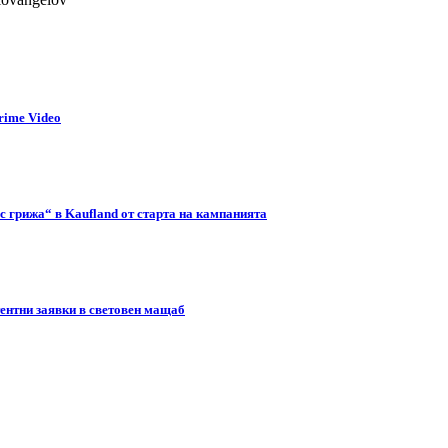
rime Video
с грижа“ в Kaufland от старта на кампанията
тентни заявки в световен мащаб