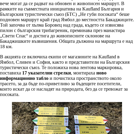
вече могат да се радват на обновен и живописен маршрут. В
рамките на съвместната инициатива на Kaufland България и
Българския туристически съюз (БТС) „Не губи посоката“ беше
подновен маршрут край град Ямбол до местността Бакаджиците.
Той започва от хълма Боровец над града, където се извисява
пилон с българския трибагреник, преминава през манастира
„Свети Спас“ и достига до живописните склонове на
Бакаджишките възвишения. Общата дължина на маршрута е над
18 км.
В акцията се включиха екипи от магазините на Kaufland в
Ямбол, Сливен и София, както и представители на Българския
туристически съюз. Те положиха нова лентова маркировка,
поставиха
17 указателни стрелки
, монтираха
ново
информационно табло
и почистиха пространството около
трасето, за да бъде по-приветливо за бъдещите посетители,
които искат да се насладят на природата, без да се тревожат за
посоката.