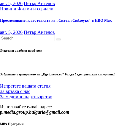
авг. 5, 2026
Петър Ангелов
Новини
Филми и сериали
Проследяваме подготовката на „Сиатъл Сийхоукс“ в HBO Max
авг. 5, 2026
Петър Ангелов
Луксозни арабски парфюми
Забранено е цитирането на „Bgvipnews.eu“ без да бъде приложен хиперлинк!
Изпратете вашата статия
За връзка с нас
За медиино партньорство
Използвайте e-mail адрес:
p.media.group.bulgaria@gmail.com
МВА Програми