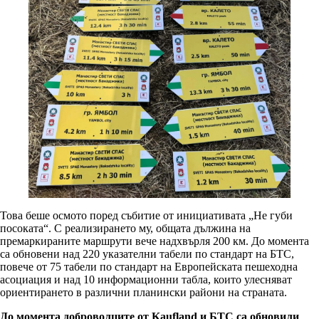
Това беше осмото поред събитие от инициативата „Не губи
посоката“. С реализирането му, общата дължина на
премаркираните маршрути вече надхвърля 200 км. До момента
са обновени над 220 указателни табели по стандарт на БТС,
повече от 75 табели по стандарт на Европейската пешеходна
асоциация и над 10 информационни табла, които улесняват
ориентирането в различни планински райони на страната.
До момента доброволците от Kaufland и БТС са обновили