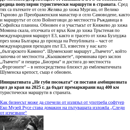
редица популярни туристически маршрути в страната
. Сред
тях са пътеките от село Желява до хижа Мургаш, от Велико
Търново до Преображенския манастир и село Самоводене, както
и маршрутът от село Войнеговци до местността Ръждавица в
Софийска планина. Обновен е и участъкът от Княжево до хижа
Момина скала, отсечката от връх Ком до хижа Тръстеная по
международния маршрут Е3, както и трасето от хижа Бузлуджа
през хижа Българка до прохода на Републиката – част от
международния преходен път Е3, известен у нас като
„българското Камино“. Шуменският маршрут „Лъвчето“, който
започва от местността „Кьошковете“, преминава през заслон
„Лъвчето“ и пещера „Бисерна“ и достига до местността
„Фургоните“ – в непосредствена близост до емблематичната
Шуменска крепост, също е обновен.
Инициативата „Не губи посоката“ си поставя амбициозната
цел до края на 2025 г. да бъдат премаркирани над 400 км
туристически маршрути в страната.
Навигация
Как бизнесът може да спечели от излязъл от употреба софтуер
Еко Музей Русе става домакин на пътуващата изложба „Следи
от изчезване“