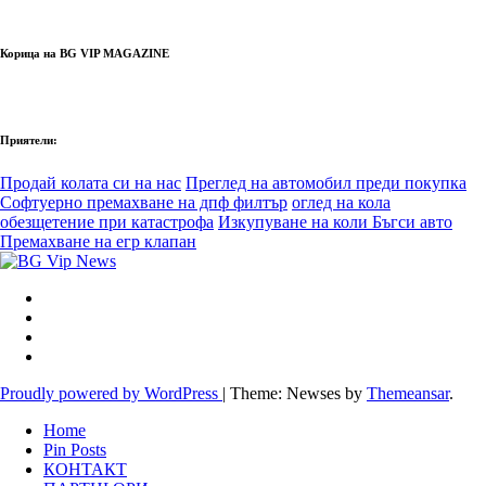
Корица на BG VIP MAGAZINE
Приятели:
Продай колата си на нас
Преглед на автомобил преди покупка
Софтуерно премахване на дпф филтър
оглед на кола
обезщетение при катастрофа
Изкупуване на коли Бъгси авто
Премахване на егр клапан
Proudly powered by WordPress
|
Theme: Newses by
Themeansar
.
Home
Pin Posts
КОНТАКТ