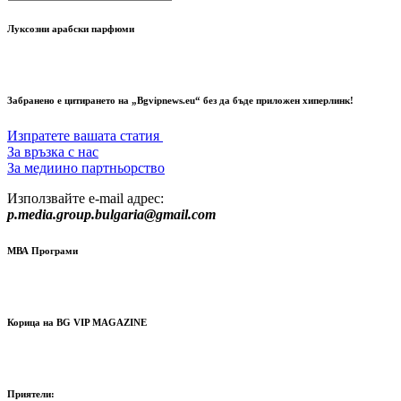
Луксозни арабски парфюми
Забранено е цитирането на „Bgvipnews.eu“ без да бъде приложен хиперлинк!
Изпратете вашата статия
За връзка с нас
За медиино партньорство
Използвайте e-mail адрес:
p.media.group.bulgaria@gmail.com
МВА Програми
Корица на BG VIP MAGAZINE
Приятели: