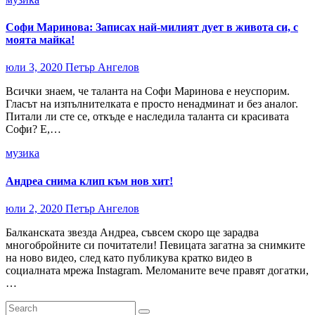
Софи Маринова: Записах най-милият дует в живота си, с
моята майка!
юли 3, 2020
Петър Ангелов
Всички знаем, че таланта на Софи Маринова е неуспорим.
Гласът на изпълнителката е просто ненадминат и без аналог.
Питали ли сте се, откъде е наследила таланта си красивата
Софи? Е,…
музика
Андреа снима клип към нов хит!
юли 2, 2020
Петър Ангелов
Балканската звезда Андреа, съвсем скоро ще зарадва
многобройните си почитатели! Певицата загатна за снимките
на ново видео, след като публикува кратко видео в
социалната мрежа Instagram. Меломаните вече правят догатки,
…