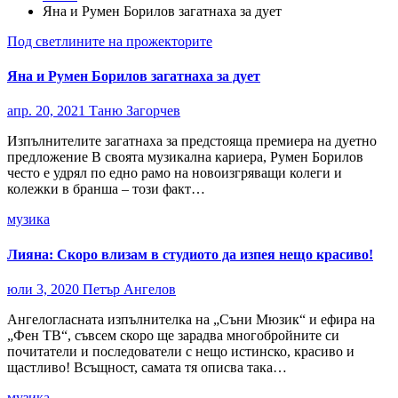
Яна и Румен Борилов загатнаха за дует
Под светлините на прожекторите
Яна и Румен Борилов загатнаха за дует
апр. 20, 2021
Таню Загорчев
Изпълнителите загатнаха за предстояща премиера на дуетно
предложение В своята музикална кариера, Румен Борилов
често е удрял по едно рамо на новоизгряващи колеги и
колежки в бранша – този факт…
музика
Лияна: Скоро влизам в студиото да изпея нещо красиво!
юли 3, 2020
Петър Ангелов
Ангелогласната изпълнителка на „Съни Мюзик“ и ефира на
„Фен ТВ“, съвсем скоро ще зарадва многобройните си
почитатели и последователи с нещо истинско, красиво и
щастливо! Всъщност, самата тя описва така…
музика