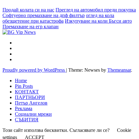
Продай колата си на нас
Преглед на автомобил преди покупка
Софтуерно премахване на дпф филтър
оглед на кола
обезщетение при катастрофа
Изкупуване на коли Бъгси авто
Премахване на егр клапан
Proudly powered by WordPress
|
Theme: Newses by
Themeansar
.
Home
Pin Posts
КОНТАКТ
ПАРТНЬОРИ
Петър Ангелов
Реклама
Социални мрежи
СЪБИТИЯ
Този сайт използва бисквитки. Съгласявате ли се?
Cookie
settings
ACCEPT