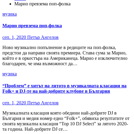
Марио превзема поп-фолка
музика
Марио превзема поп-фолка
сеп. 1, 2020
Петър Ангелов
Ново музикално попълнение в редиците на поп-фолка,
предстои да направи своята премиера. Става сума за Марио,
който е в оркестъра на Американеца. Марио е изключително
благодарен, че има възможност да…
музика
“Проблем” е хитът на лятото в музикалната класация на
Folk+ и DJ-те на най-добрите клубове в България
сеп. 1, 2020
Петър Ангелов
Музикалната класация която обедини най-добрите DJ в
България и медия номер едно “Folk+”, обявиха резултатите от
своята музикална класация “Top 10 DJ Select” за лятото 2020-
та година. Най-добрите DJ се…