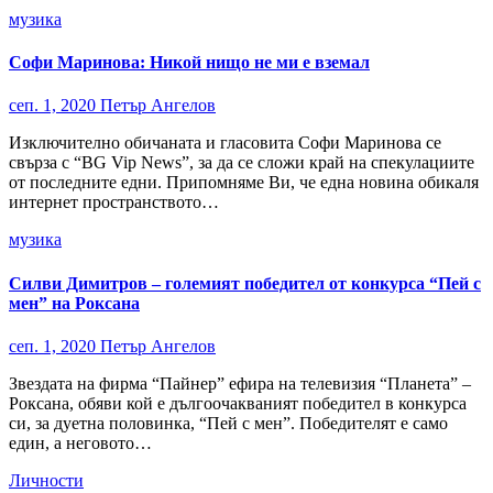
музика
Софи Маринова: Никой нищо не ми е вземал
сеп. 1, 2020
Петър Ангелов
Изключително обичаната и гласовита Софи Маринова се
свърза с “BG Vip News”, за да се сложи край на спекулациите
от последните едни. Припомняме Ви, че една новина обикаля
интернет пространството…
музика
Силви Димитров – големият победител от конкурса “Пей с
мен” на Роксана
сеп. 1, 2020
Петър Ангелов
Звездата на фирма “Пайнер” ефира на телевизия “Планета” –
Роксана, обяви кой е дългоочакваният победител в конкурса
си, за дуетна половинка, “Пей с мен”. Победителят е само
един, а неговото…
Личности