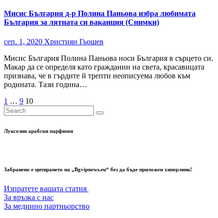
Мисис България д-р Полина Паньова избра любимата
България за лятната си ваканция (Снимки)
сеп. 1, 2020
Християн Гьошев
Мисис България Полина Паньова носи България в сърцето си.
Макар да се определя като гражданин на света, красавицата
признава, че в гърдите й трепти неописуема любов към
родината. Тази година…
Разделяне
1
…
9
10
на
публикациите
Луксозни арабски парфюми
на
страници
Забранено е цитирането на „Bgvipnews.eu“ без да бъде приложен хиперлинк!
Изпратете вашата статия
За връзка с нас
За медиино партньорство