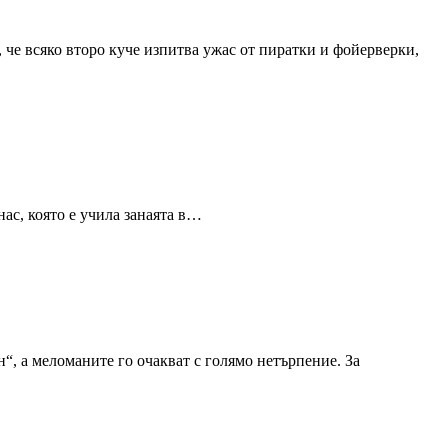
 че всяко второ куче изпитва ужас от пиратки и фойерверки,
нас, която е учила занаята в…
, а меломаните го очакват с голямо нетърпение. За