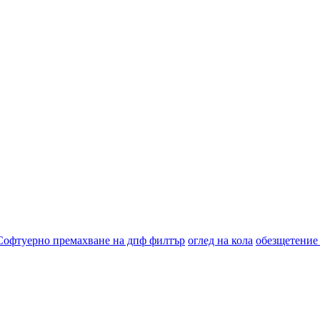
Софтуерно премахване на дпф филтър
оглед на кола
обезщетение