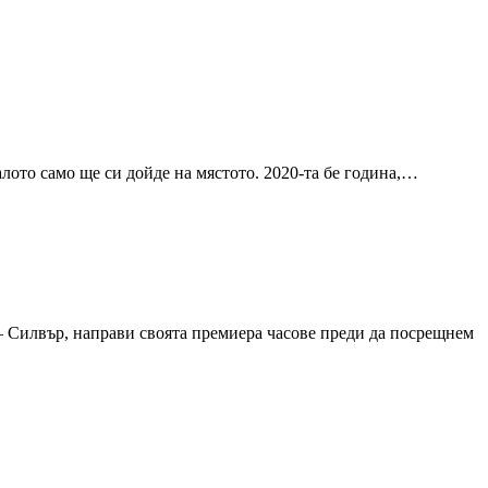
алото само ще си дойде на мястото. 2020-та бе година,…
– Силвър, направи своята премиера часове преди да посрещнем