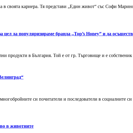
 в своята кариера. Тя представи „Един живот“ със Софи Маринов
за цел да популяризираме бранда ,,Top’s Honey” и да осъщес
ни продукти в България. Той е от гр. Търговище и е собственик
 Велинград“
многобройните си почитатели и последователи в социалните си м
тво в животните