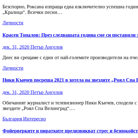
Безспорно, Роксана изпраща една изключително успешна година
„Кралица“. Всички песни…
Личности
Красен Топалов: През следващата година сме си поставили 
дек. 31, 2020
Петър Ангелов
Днес ви срещаме с един от най-големите производители на пчел
Личности
Ники Кънчев посреща 2021 в хотела на звездите „Роял Спа
дек. 31, 2020
Петър Ангелов
Обичаният журналист и телевизионер Ники Кънчев, сподели с 
звездите „Роял Спа Велинград“.…
България
Интересно
Фойерверките и пиратките предизвикват стрес и безпокойс