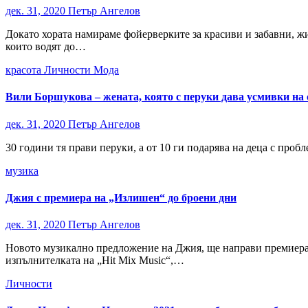
дек. 31, 2020
Петър Ангелов
Докато хората намираме фойерверките за красиви и забавни, жи
които водят до…
красота
Личности
Мода
Вили Боршукова – жената, която с перуки дава усмивки на
дек. 31, 2020
Петър Ангелов
30 години тя прави перуки, а от 10 ги подарява на деца с проб
музика
Джия с премиера на „Излишен“ до броени дни
дек. 31, 2020
Петър Ангелов
Новото музикално предложение на Джия, ще направи премиера п
изпълнителката на „Hit Mix Music“,…
Личности