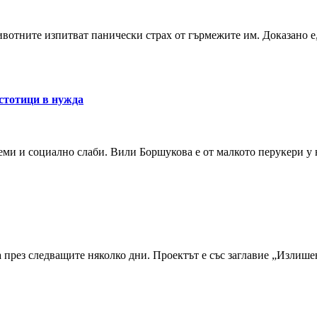
вотните изпитват панически страх от гърмежите им. Доказано е,
 стотици в нужда
леми и социално слаби. Вили Боршукова е от малкото перукери у 
рез следващите няколко дни. Проектът е със заглавие „Излишен“