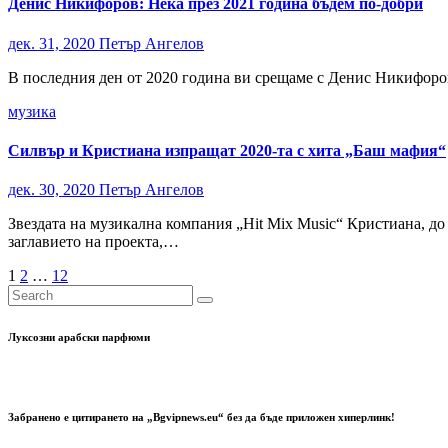
Денис Никифоров: Нека през 2021 година бъдем по-добри
дек. 31, 2020
Петър Ангелов
В последния ден от 2020 година ви срещаме с Денис Никифоров
музика
Силвър и Кристиана изпращат 2020-та с хита „Баш мафия“
дек. 30, 2020
Петър Ангелов
Звездата на музикална компания „Hit Mix Music“ Кристиана, до
заглавието на проекта,…
Разделяне
1
2
…
12
на
публикациите
Луксозни арабски парфюми
на
страници
Забранено е цитирането на „Bgvipnews.eu“ без да бъде приложен хиперлинк!