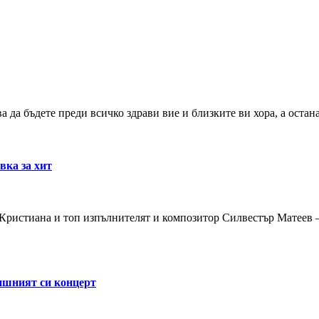
 да бъдете преди всичко здрави вие и близките ви хора, а остан
вка за хит
 Кристиана и топ изпълнителят и композитор Силвестър Матеев 
ишният си концерт