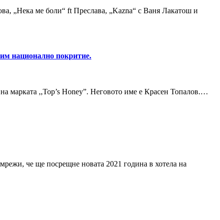
а, „Нека ме боли“ ft Преслава, „Kazna“ с Ваня Лакатош и
твим национално покритие.
 на марката ,,Top’s Honey”. Неговото име е Красен Топалов.…
режи, че ще посрещне новата 2021 година в хотела на