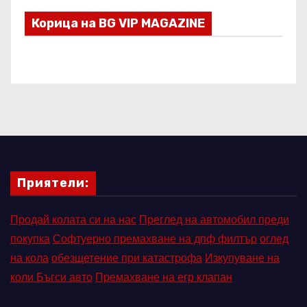
Корица на BG VIP MAGAZINE
Приятели:
Продай колата си на нас
Преглед на автомобил преди
покупка
Софтуерно премахване на дпф филтър
оглед
на кола
обезщетение при катастрофа
Изкупуване на
коли Бъгси авто
Премахване на егр клапан